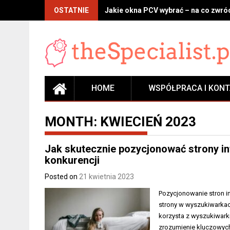
Skip
OSTATNIE
Jakie okna PCV wybrać – na co zwróc
to
content
HOME
WSPÓŁPRACA I KON
MONTH:
KWIECIEŃ 2023
Jak skutecznie pozycjonować strony in
konkurencji
Posted on
21 kwietnia 2023
Pozycjonowanie stron i
strony w wyszukiwarkac
korzysta z wyszukiwarki
zrozumienie kluczowyc