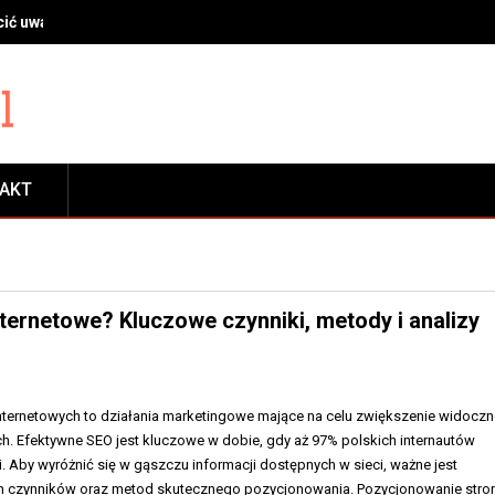
ić uwagę przy wyborze profilu, szyb i okuć
TAKT
ternetowe? Kluczowe czynniki, metody i analizy
nternetowych to działania marketingowe mające na celu zwiększenie widoczn
h. Efektywne SEO jest kluczowe w dobie, gdy aż 97% polskich internautów
. Aby wyróżnić się w gąszczu informacji dostępnych w sieci, ważne jest
h czynników oraz metod skutecznego pozycjonowania. Pozycjonowanie stro