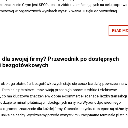
ja i znaczenie Czym jest SEO? Jest to zbiór działań mających na celu poprawi
ernetowej w organicznych wynikach wyszukiwania. Dzięki odpowiedniej
READ MO
y dla swojej firmy? Przewodnik po dostępnych
ści bezgotówkowych
 obsługa płatności bezgotówkowych staje się coraz bardziej powszechna w
i. Terminale płatnicze umożliwiają przedsiębiorcom szybkie i efektywne
, co ma kluczowe znaczenie w dobie e-commerce i rosnącej liczby transakcji
 rodzaje terminali płatniczych dostępnych na rynku Wybór odpowiedniego
a ogromne znaczenie dla każdej firmy. Obecnie na rynku dostępne są różne ty
 unikalne cechy. Wyróżniamy przede wszystkim: Stacjonarne terminale płatnic