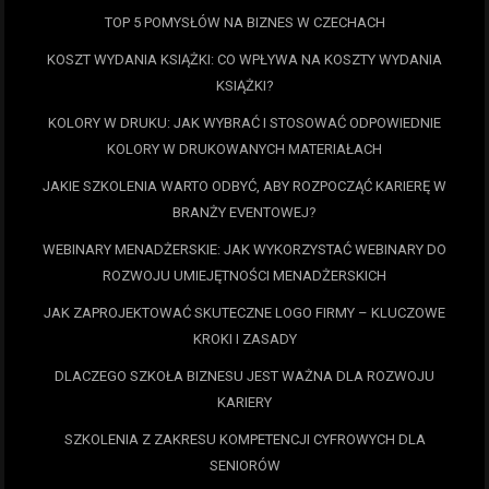
TOP 5 POMYSŁÓW NA BIZNES W CZECHACH
KOSZT WYDANIA KSIĄŻKI: CO WPŁYWA NA KOSZTY WYDANIA
KSIĄŻKI?
KOLORY W DRUKU: JAK WYBRAĆ I STOSOWAĆ ODPOWIEDNIE
KOLORY W DRUKOWANYCH MATERIAŁACH
JAKIE SZKOLENIA WARTO ODBYĆ, ABY ROZPOCZĄĆ KARIERĘ W
BRANŻY EVENTOWEJ?
WEBINARY MENADŻERSKIE: JAK WYKORZYSTAĆ WEBINARY DO
ROZWOJU UMIEJĘTNOŚCI MENADŻERSKICH
JAK ZAPROJEKTOWAĆ SKUTECZNE LOGO FIRMY – KLUCZOWE
KROKI I ZASADY
DLACZEGO SZKOŁA BIZNESU JEST WAŻNA DLA ROZWOJU
KARIERY
SZKOLENIA Z ZAKRESU KOMPETENCJI CYFROWYCH DLA
SENIORÓW