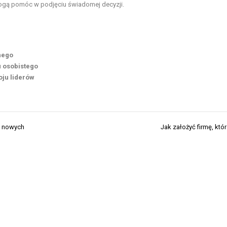
 mogą pomóc w podjęciu świadomej decyzji.
nego
 osobistego
oju liderów
a nowych
Jak założyć firmę, któr