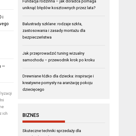
Fundacja rodzinna – jak doradca pomaga
uniknąć błędów kosztownych przez lata?
 i
owego
Balustrady szklane: rodzaje szkła,
zastosowania i zasady montażu dla
bezpieczeństwa
Jak przeprowadzić tuning wizualny
samochodu – przewodnik krok po kroku
m —
Drewniane łóżko dla dziecka: inspiracje i
kreatywne pomysły na aranżację pokoju
dziecięcego
ryzacji
łni
ne
z ich
BIZNES
Skuteczne techniki sprzedaży dla