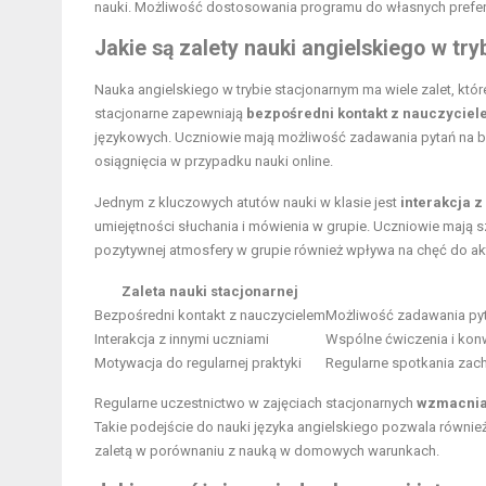
nauki. Możliwość dostosowania programu do własnych preferen
Jakie są zalety nauki angielskiego w tr
Nauka angielskiego w trybie stacjonarnym ma wiele zalet, kt
stacjonarne zapewniają
bezpośredni kontakt z nauczycie
językowych. Uczniowie mają możliwość zadawania pytań na bi
osiągnięcia w przypadku nauki online.
Jednym z kluczowych atutów nauki w klasie jest
interakcja 
umiejętności słuchania i mówienia w grupie. Uczniowie mają
pozytywnej atmosfery w grupie również wpływa na chęć do ak
Zaleta nauki stacjonarnej
Bezpośredni kontakt z nauczycielem
Możliwość zadawania pyt
Interakcja z innymi uczniami
Wspólne ćwiczenia i kon
Motywacja do regularnej praktyki
Regularne spotkania zac
Regularne uczestnictwo w zajęciach stacjonarnych
wzmacnia
Takie podejście do nauki języka angielskiego pozwala równie
zaletą w porównaniu z nauką w domowych warunkach.