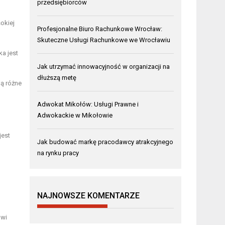
przedsiębiorców
okiej
Profesjonalne Biuro Rachunkowe Wrocław:
Skuteczne Usługi Rachunkowe we Wrocławiu
ka jest
Jak utrzymać innowacyjność w organizacji na
dłuższą metę
ą różne
Adwokat Mikołów: Usługi Prawne i
Adwokackie w Mikołowie
jest
Jak budować markę pracodawcy atrakcyjnego
na rynku pracy
NAJNOWSZE KOMENTARZE
owi