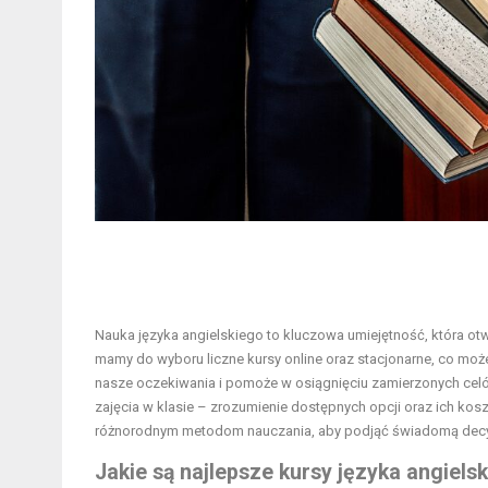
Nauka języka angielskiego to kluczowa umiejętność, która ot
mamy do wyboru liczne kursy online oraz stacjonarne, co może 
nasze oczekiwania i pomoże w osiągnięciu zamierzonych ce
zajęcia w klasie – zrozumienie dostępnych opcji oraz ich kosz
różnorodnym metodom nauczania, aby podjąć świadomą decy
Jakie są najlepsze kursy języka angiels