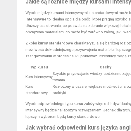
Jakie są różnice między kursami inten
Wybór między kursami intensywnymi a standardowymi może b
intensywne
to idealna opcja dla osób, które pragną szybko 
dłuższy czas trwania, co pozwala na zebranie większej ilości
obciążenia materiałem, co może być zarówno zaletą, jak i wad
Z kolei
kursy standardowe
charakteryzują się bardziej rozł
możliwość dokładniejszego przyswojenia materiału i lepszeg
zaangażowaniu w proces nauki, ponieważ uczestnicy mogą zad
Typ kursu
Cechy
Szybkie przyswajanie wiedzy, codzienne zajęc
Kurs intensywny
trwania
Kurs
Rozłożony w czasie, większe możliwości zroz
standardowy
praktyki
Wybór odpowiedniego typu kursu zależy więc od indywidualnyc
intensywny będzie najlepszym rozwiązaniem. Jednak dla tych,
lepszym wyborem będą kursy standardowe.
Jak wybrać odpowiedni kurs języka angie