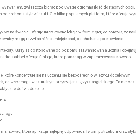
yć wyzwaniem, zwłaszcza biorąc pod uwagę ogromną ilość dostępnych opcji.
potrzebom i stylowi nauki. Oto kilka popularnych platform, które oferują wys
yków na świecie. Oferuje interaktywne lekcje w formie gier, co sprawia, że nau
kownicy mogą rozwijać różne umiejętności, od słuchania po mówienie.
onteksty. Kursy są dostosowane do poziomu zaawansowania ucznia i obejmuj
Ponadto, Babbel oferuje funkcje, które pomagają w zapamiętywaniu nowego
, które koncentruje się na uczeniu się bezpośrednio w języku docelowym.
ch, co wspomaga w naturalnym przyswajaniu języka angielskiego. Ta metoda 
praktyczne doświadczenie.
nia
wanego
go
eanalizować, która aplikacja najlepiej odpowiada Twoim potrzebom oraz styl