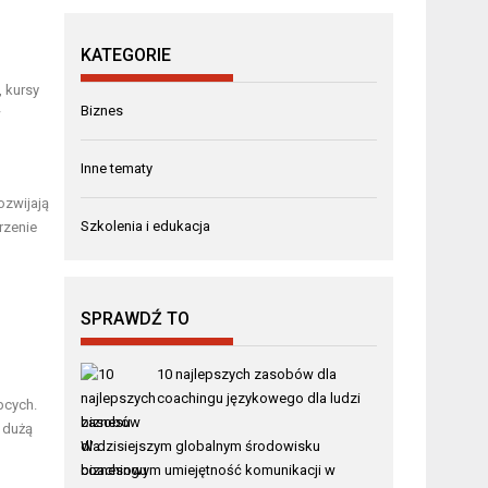
KATEGORIE
 kursy
Biznes
w
Inne tematy
ozwijają
Szkolenia i edukacja
rzenie
SPRAWDŹ TO
10 najlepszych zasobów dla
coachingu językowego dla ludzi
bcych.
biznesu
 dużą
W dzisiejszym globalnym środowisku
biznesowym umiejętność komunikacji w