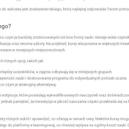
m do sukcesu jest znalezienie takiego, który najlepiej odpowiada Twoim potr
iego?
 czyni je bardziej zróżnicowanymi niż inne formy nauki. Istnieje wiele czynni
alizacja oraz renoma szkoły. Na przykład, kursy stacjonarne w większych mias
ferowane w mniejszych miejscowościach.
różnych opcji, takich jak:
 między uczestników, a zajęcia odbywają się w mniejszych grupach.
nsywność nauki i dostosowanie programu do indywidualnych potrzeb ucznia.
co czyni je atrakcyjną alternatywą.
 instytucje, które posiadają wykwalifikowanych nauczycieli oraz doświadczo
jednak pamiętać, że inwestycja w jakość nauczania często przekłada się na 
ty różnych szkół i sprawdzić, co oferują w ramach ceny. Niektóre kursy mog
tęp do platformy e-learningowej, co również wpływa na ogólny koszt nauki.