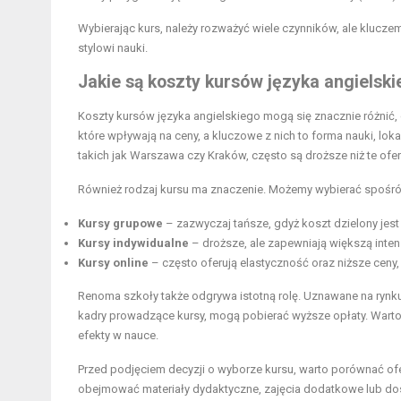
Wybierając kurs, należy rozważyć wiele czynników, ale klucze
stylowi nauki.
Jakie są koszty kursów języka angielsk
Koszty kursów języka angielskiego mogą się znacznie różnić, co
które wpływają na ceny, a kluczowe z nich to forma nauki, lok
takich jak Warszawa czy Kraków, często są droższe niż te o
Również rodzaj kursu ma znaczenie. Możemy wybierać spośród 
Kursy grupowe
– zazwyczaj tańsze, gdyż koszt dzielony jest
Kursy indywidualne
– droższe, ale zapewniają większą inte
Kursy online
– często oferują elastyczność oraz niższe ceny, 
Renoma szkoły także odgrywa istotną rolę. Uznawane na rynku
kadry prowadzące kursy, mogą pobierać wyższe opłaty. Warto 
efekty w nauce.
Przed podjęciem decyzji o wyborze kursu, warto porównać ofer
obejmować materiały dydaktyczne, zajęcia dodatkowe lub dos