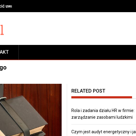
ić uwagę przy wyborze profilu, szyb i okuć
TAKT
ego
RELATED POST
Rola i zadania działu HR w firmie:
zarządzanie zasobami ludzkimi
Czym jest audyt energetyczny i ja