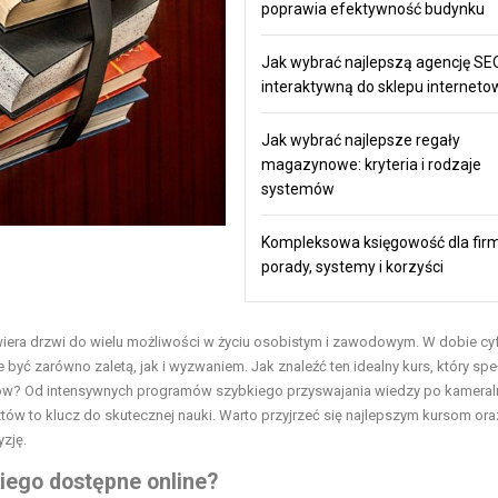
poprawia efektywność budynku
Jak wybrać najlepszą agencję SEO
interaktywną do sklepu internet
Jak wybrać najlepsze regały
magazynowe: kryteria i rodzaje
systemów
Kompleksowa księgowość dla fir
porady, systemy i korzyści
wiera drzwi do wielu możliwości w życiu osobistym i zawodowym. W dobie cyf
być zarówno zaletą, jak i wyzwaniem. Jak znaleźć ten idealny kurs, który spe
lów? Od intensywnych programów szybkiego przyswajania wiedzy po kameral
tów to klucz do skutecznej nauki. Warto przyjrzeć się najlepszym kursom ora
zję.
kiego dostępne online?