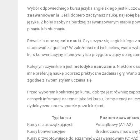
Wybór odpowiedniego kursu języka angielskiego jest kluczow
zaawansowania
. Jeśli dopiero zaczynasz naukę, najlepiej 
języka. Z kolei osoby na bardziej zaawansowanym etapie pow
pisaniu lub słuchaniu.
Równie istotne są
cele nauki
. Czy uczysz się angielskiego 
studiować za granicą? W zależności od tych celów, warto wy
kurs konwersacyjny, intensywny lub przygotowujący do egzam
Kolejnym czynnikiem jest
metodyka nauczania
. Niektóre os
inne preferują naukę poprzez praktyczne zadania i gry. Wart
zgodne z Twoim stylem uczenia się.
Przed wyborem konkretnego kursu, dobrze jest również zapoz
cennych informacji na temat jakości kursu, kompetencji nauczy
dydaktyczne oraz wsparcie poza lekcjami.
Typ kursu
Poziom zaawansow
Kursy dla początkujących
Początkowy (A1-A2)
Kursy konwersacyjne
Średniozaawansowany (
Kursy przygotowujące do egzaminów
Zaawansowany (C1-C2)