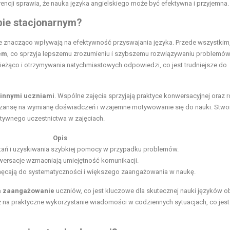
cji sprawia, że nauka języka angielskiego może być efektywna i przyjemna.
ybie stacjonarnym?
óre znacząco wpływają na efektywność przyswajania języka. Przede wszystkim,
lem
, co sprzyja lepszemu zrozumieniu i szybszemu rozwiązywaniu problemó
eżąco i otrzymywania natychmiastowych odpowiedzi, co jest trudniejsze do
z innymi uczniami
. Wspólne zajęcia sprzyjają praktyce konwersacyjnej oraz r
 szansę na wymianę doświadczeń i wzajemne motywowanie się do nauki. Stwo
tywnego uczestnictwa w zajęciach.
Opis
ań i uzyskiwania szybkiej pomocy w przypadku problemów.
wersacje wzmacniają umiejętność komunikacji.
hęcają do systematyczności i większego zaangażowania w naukę.
 zaangażowanie
uczniów, co jest kluczowe dla skutecznej nauki języków o
ż na praktyczne wykorzystanie wiadomości w codziennych sytuacjach, co jest