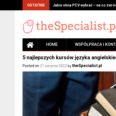
Skip
OSTATNIE
Jakie okna PCV wybrać – na co zwróc
to
content
HOME
WSPÓŁPRACA I KON
5 najlepszych kursów języka angielski
theSpecialist.pl
Posted on
21 sierpnia 2022
by