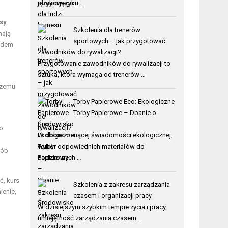
obcym języku …
sy
Szkolenia dla trenerów
mają
sportowych – jak przygotować
lędem
zawodników do rywalizacji?
Przygotowanie zawodników do rywalizacji to
sztuka, która wymaga od trenerów …
szemu
Torby Papierowe Eco: Ekologiczne
Torby Papierowe – Dbanie o
Środowisko
o
W dobie rosnącej świadomości ekologicznej,
wybór odpowiednich materiałów do
sób
codziennych …
ć, kurs
Szkolenia z zakresu zarządzania
ienie,
czasem i organizacji pracy
W dzisiejszym szybkim tempie życia i pracy,
umiejętność zarządzania czasem …