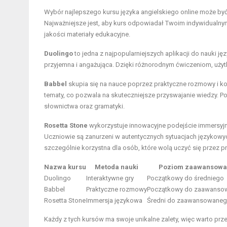
Wybór najlepszego kursu języka angielskiego online może b
Najważniejsze jest, aby kurs odpowiadał Twoim indywidualnym 
jakości materiały edukacyjne.
Duolingo
to jedna z najpopularniejszych aplikacji do nauki jęz
przyjemna i angażująca. Dzięki różnorodnym ćwiczeniom, użyt
Babbel
skupia się na nauce poprzez praktyczne rozmowy i k
tematy, co pozwala na skuteczniejsze przyswajanie wiedzy. 
słownictwa oraz gramatyki.
Rosetta Stone
wykorzystuje innowacyjne podejście immersyjne
Uczniowie są zanurzeni w autentycznych sytuacjach językowy
szczególnie korzystna dla osób, które wolą uczyć się przez 
Nazwa kursu
Metoda nauki
Poziom zaawansowa
Duolingo
Interaktywne gry
Początkowy do średniego
Babbel
Praktyczne rozmowy
Początkowy do zaawanso
Rosetta Stone
Immersja językowa
Średni do zaawansowane
Każdy z tych kursów ma swoje unikalne zalety, więc warto prz