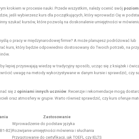
ym krokiem w procesie nauki. Przede wszystkim, należy ocenić swój
poziom
będzie, jeśli wybierzesz kurs dla początkujących, który wprowadzi Cię w podst
inny szukać kursów, które pozwolą na doskonalenie umiejętności w mówieniu
z myślą o pracy w międzynarodowej firmie? A może planujesz podróżować lub
brać kurs, który będzie odpowiednio dostosowany do Twoich potrzeb, na prz
inów.
oby lepiej przyswajają wiedzę w tradycyjny sposób, ucząc się z książek i ćwic
o zwrócić uwagę na metody wykorzystywane w danym kursie i sprawdzić, czy s
nać się z
opiniami innych uczniów
. Recenzje i rekomendacje mogą dostar
cieli oraz atmosfery w grupie. Warto również sprawdzić, czy kurs oferuje mate
ania
Zastosowanie
Wprowadzenie do podstaw języka
B1-B2)
Rozwijanie umiejętności mówienia i słuchania
Przygotowanie do certyfikacji, jak TOEFL czy IELTS