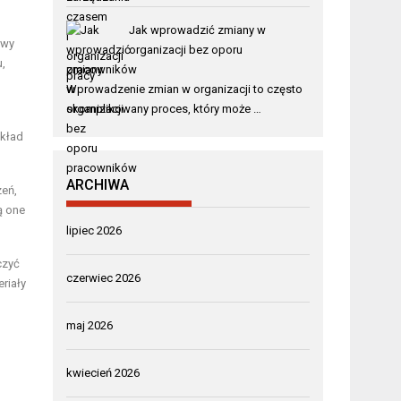
Jak wprowadzić zmiany w
awy
organizacji bez oporu
,
pracowników
Wprowadzenie zmian w organizacji to często
skomplikowany proces, który może …
ykład
ARCHIWA
zeń,
ą one
lipiec 2026
czyć
czerwiec 2026
riały
maj 2026
kwiecień 2026