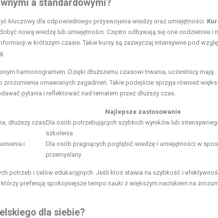
sywnymi a standardowymi?
yć kluczowy dla odpowiedniego przyswojenia wiedzy oraz umiejętności.
Kur
zdobyć nową wiedzę lub umiejętności. Często odbywają się one codziennie i 
 informacji w krótszym czasie. Takie kursy są zazwyczaj intensywne pod wzg
ą.
ożonym harmonogramem. Dzięki dłuższemu czasowi trwania, uczestnicy mają
o zrozumienia omawianych zagadnień. Takie podejście sprzyja również więk
awać pytania i reflektować nad tematem przez dłuższy czas.
Najlepsze zastosowanie
ia, dłuższy czas
Dla osób potrzebujących szybkich wyników lub intensywneg
szkolenia
umienia i
Dla osób pragnących pogłębić wiedzę i umiejętności w spo
przemyślany
h potrzeb i celów edukacyjnych. Jeśli ktoś stawia na szybkość i efektywnoś
 którzy preferują spokojniejsze tempo nauki z większym naciskiem na zrozum
lskiego dla siebie?