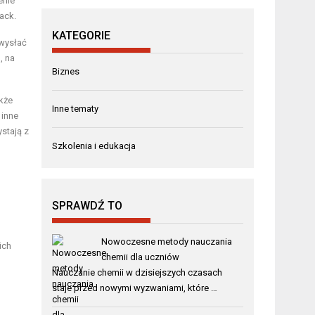
enie
ack.
KATEGORIE
 wysłać
, na
Biznes
kże
Inne tematy
 inne
stają z
Szkolenia i edukacja
SPRAWDŹ TO
Nowoczesne metody nauczania
ich
chemii dla uczniów
Nauczanie chemii w dzisiejszych czasach
staje przed nowymi wyzwaniami, które …