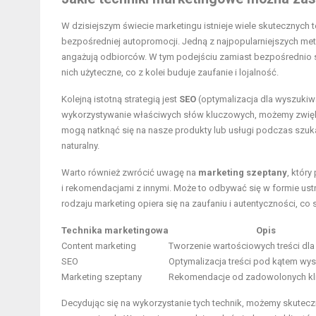
W dzisiejszym świecie marketingu istnieje wiele skutecznych 
bezpośredniej autopromocji. Jedną z najpopularniejszych me
angażują odbiorców. W tym podejściu zamiast bezpośrednio 
nich użyteczne, co z kolei buduje zaufanie i lojalność.
Kolejną istotną strategią jest
SEO
(optymalizacja dla wyszukiwa
wykorzystywanie właściwych słów kluczowych, możemy zwiększ
mogą natknąć się na nasze produkty lub usługi podczas szukan
naturalny.
Warto również zwrócić uwagę na
marketing szeptany
, któr
i rekomendacjami z innymi. Może to odbywać się w formie us
rodzaju marketing opiera się na zaufaniu i autentyczności, co 
Technika marketingowa
Opis
Content marketing
Tworzenie wartościowych treści dla
SEO
Optymalizacja treści pod kątem wy
Marketing szeptany
Rekomendacje od zadowolonych kl
Decydując się na wykorzystanie tych technik, możemy skutec