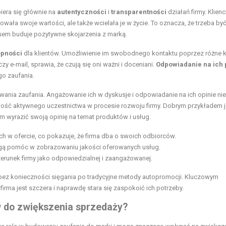
iera się głównie na
autentyczności
i
transparentności
działań firmy. Klienc
rowała swoje wartości, ale także wcielała je w życie. To oznacza, że trzeba by
sem buduje pozytywne skojarzenia z marką.
ępności
dla klientów. Umożliwienie im swobodnego kontaktu poprzez różne 
y e-mail, sprawia, że czują się oni ważni i doceniani.
Odpowiadanie na ich 
go zaufania.
wania zaufania. Angażowanie ich w dyskusje i odpowiadanie na ich opinie nie
wość aktywnego uczestnictwa w procesie rozwoju firmy. Dobrym przykładem j
om wyrazić swoją opinię na temat produktów i usług.
h w ofercie, co pokazuje, że firma dba o swoich odbiorców.
 mogą pomóc w zobrazowaniu jakości oferowanych usług.
erunek firmy jako odpowiedzialnej i zaangażowanej.
 bez konieczności sięgania po tradycyjne metody autopromocji. Kluczowym
firma jest szczera i naprawdę stara się zaspokoić ich potrzeby.
 do zwiększenia sprzedaży?