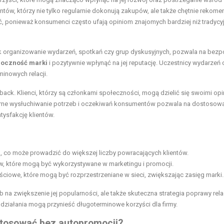
tów, którzy nie tylko regularnie dokonują zakupów, ale także chętnie rekome
, ponieważ konsumenci często ufają opiniom znajomych bardziej niż tradyc
k organizowanie wydarzeń, spotkań czy grup dyskusyjnych, pozwala na bezp
doczność marki
i pozytywnie wpłynąć na jej reputację. Uczestnicy wydarzeń 
minowych relacji.
ck. Klienci, którzy są członkami społeczności, mogą dzielić się swoimi opi
larne wysłuchiwanie potrzeb i oczekiwań konsumentów pozwala na dostosow
tysfakcję klientów.
, co może prowadzić do większej liczby powracających klientów.
, które mogą być wykorzystywane w marketingu i promocji.
ciowe, które mogą być rozprzestrzeniane w sieci, zwiększając zasięg marki.
na zwiększenie jej popularności, ale także skuteczna strategia poprawy relac
o działania mogą przynieść długoterminowe korzyści dla firmy.
stosować bez autopromocji?