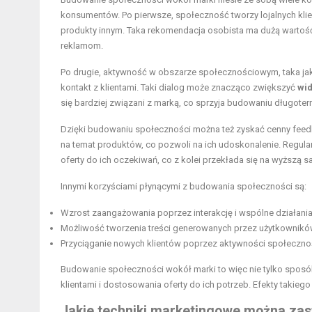
konsumentów. Po pierwsze, społeczność tworzy lojalnych klien
produkty innym. Taka rekomendacja osobista ma dużą wartość
reklamom.
Po drugie, aktywność w obszarze społecznościowym, taka ja
kontakt z klientami. Taki dialog może znacząco zwiększyć
wi
się bardziej związani z marką, co sprzyja budowaniu długoter
Dzięki budowaniu społeczności można też zyskać cenny feedba
na temat produktów, co pozwoli na ich udoskonalenie. Regu
oferty do ich oczekiwań, co z kolei przekłada się na wyższą sa
Innymi korzyściami płynącymi z budowania społeczności są:
Wzrost zaangażowania poprzez interakcję i wspólne działania
Możliwość tworzenia treści generowanych przez użytkowników
Przyciąganie nowych klientów poprzez aktywności społecznoś
Budowanie społeczności wokół marki to więc nie tylko sposób 
klientami i dostosowania oferty do ich potrzeb. Efekty takieg
Jakie techniki marketingowe można za