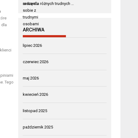
areną dla różnych trudnych …
a
tóre
 dla
ARCHIWA
lipiec 2026
lienci
czerwiec 2026
opiniami
maj 2026
ne. Tego
kwiecień 2026
listopad 2025
październik 2025