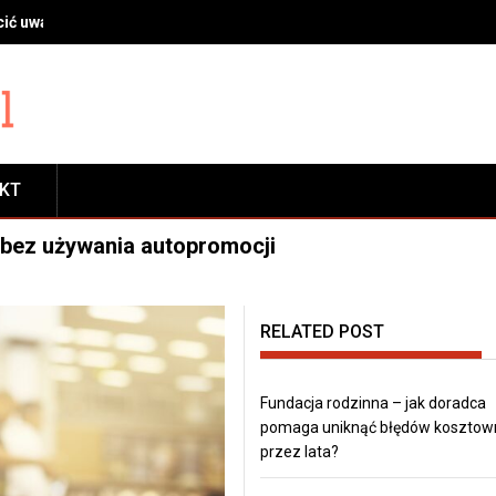
ić uwagę przy wyborze profilu, szyb i okuć
AKT
bez używania autopromocji
RELATED POST
Fundacja rodzinna – jak doradca
pomaga uniknąć błędów kosztow
przez lata?