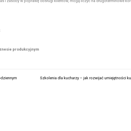
czas i zasoby w poprawę obsługi klientów, mogą liczyć na długoterminowe kor
k
biznesie produkcyjnym
Codziennym
Szkolenia dla kucharzy – jak rozwijać umiejętności ku