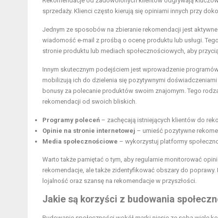
Rekomendacje od zadowolonych klientów odgrywają kluczową
sprzedaży. Klienci często kierują się opiniami innych przy d
Jednym ze sposobów na zbieranie rekomendacji jest aktywne 
wiadomość e-mail z prośbą o ocenę produktu lub usługi. Teg
stronie produktu lub mediach społecznościowych, aby przyci
Innym skutecznym podejściem jest wprowadzenie programów loj
mobilizują ich do dzielenia się pozytywnymi doświadczeniami 
bonusy za polecanie produktów swoim znajomym. Tego rodzaju
rekomendacji od swoich bliskich.
Programy poleceń
– zachęcają istniejących klientów do r
Opinie na stronie internetowej
– umieść pozytywne rekomen
Media społecznościowe
– wykorzystuj platformy społecznośc
Warto także pamiętać o tym, aby regularnie monitorować opin
rekomendacje, ale także zidentyfikować obszary do poprawy. Kl
lojalność oraz szansę na rekomendacje w przyszłości.
Jakie są korzyści z budowania społeczn
Budowanie społeczności wokół marki niesie ze sobą wiele ko