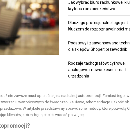
Jak wybrać biuro rachunkowe: kl
kryteria i bezpieczeństwo
Dlaczego profesjonalne logo jest
kluczem do rozpoznawalności ma
Podstawy i zaawansowane techni
dla sklepów Shoper: przewodnik
Rodzaje tachografów: cyfrowe,
analogowe i nowoczesne smart
urządzenia
aż nie zawsze musi opierać się na nachalnej autopromocji. Zamiast tego, w
az tworzeniu wartościowych doświadczeń. Zaufanie, rekomendacje i jakość ob
sprzedażowe. W artykule przedstawimy sprawdzone metody, które pozwolą C
ąc klientów, którzy będą chcieli wracać po więcej.
topromocji?