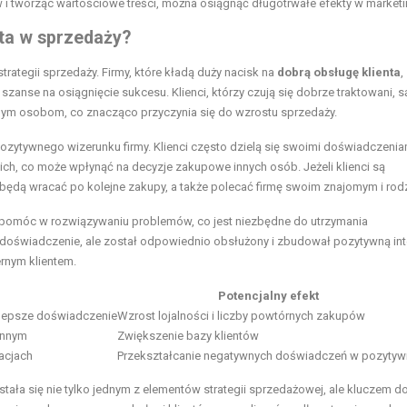
i tworząc wartościowe treści, można osiągnąć długotrwałe efekty w marketi
nta w sprzedaży?
rategii sprzedaży. Firmy, które kładą duży nacisk na
dobrą obsługę klienta
,
 szanse na osiągnięcie sukcesu. Klienci, którzy czują się dobrze traktowani, s
nnym osobom, co znacząco przyczynia się do wzrostu sprzedaży.
ozytywnego wizerunku firmy. Klienci często dzielą się swoimi doświadczenia
h, co może wpłynąć na decyzje zakupowe innych osób. Jeżeli klienci są
będą wracać po kolejne zakupy, a także polecać firmę swoim znajomym i rodz
 pomóc w rozwiązywaniu problemów, co jest niezbędne do utrzymania
wne doświadczenie, ale został odpowiednio obsłużony i zbudował pozytywną int
ernym klientem.
Potencjalny efekt
lepsze doświadczenie
Wzrost lojalności i liczby powtórnych zakupów
 innym
Zwiększenie bazy klientów
acjach
Przekształcanie negatywnych doświadczeń w pozytyw
 stała się nie tylko jednym z elementów strategii sprzedażowej, ale kluczem d