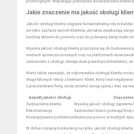
promocyjnych. Wspierając prawdziwe doświadczenia klientów 
Jakie znaczenie ma jakość obsługi klie
Jakość obsługi klienta odgrywa fundamentalną rolę w każdej st
nie tylko zaufanie swoich klientów, ale także zwiększają swoje
bardziej skłonni do powrotu oraz do polecania danej marki i
Wysoka jakość obsługi klienta przyczynia się do budowania p
mediach społecznościowych oraz na platformach recenzenckic
zadowoleni z obsługi, istnieje duże prawdopodobieństwo, że 
Warto także zauważyć, że odpowiednia obsługa klienta może
długofalowych relacji z klientami. Klient, który miał negaty
z pracownikami firmy, może zmienić swoją opinię i stać się wi
Aspekt jakości obsługi
Znaczenie
Zadowolenie klienta
Wysoka jakość obsługi zapewnia 
Rekomendacje
Zadowoleni klienci polecają firmę
Rozwiązywanie problemów
Skuteczna pomoc w trudnych sytu
W dobie rosnącej konkurencji na rynku, jakość obsługi klienta