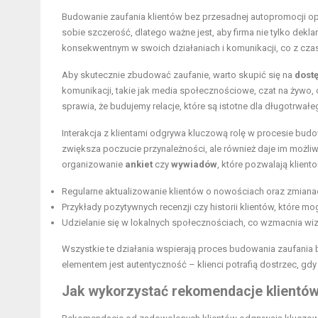
Budowanie zaufania klientów bez przesadnej autopromocji op
sobie szczerość, dlatego ważne jest, aby firma nie tylko dekla
konsekwentnym w swoich działaniach i komunikacji, co z cza
Aby skutecznie zbudować zaufanie, warto skupić się na
dost
komunikacji, takie jak media społecznościowe, czat na żywo, cz
sprawia, że budujemy relacje, które są istotne dla długotrwałe
Interakcja z klientami odgrywa kluczową rolę w procesie budo
zwiększa poczucie przynależności, ale również daje im możli
organizowanie
ankiet
czy
wywiadów
, które pozwalają klient
Regularne aktualizowanie klientów o nowościach oraz zmianac
Przykłady pozytywnych recenzji czy historii klientów, które
Udzielanie się w lokalnych społecznościach, co wzmacnia wiz
Wszystkie te działania wspierają proces budowania zaufania
elementem jest autentyczność – klienci potrafią dostrzec, gdy 
Jak wykorzystać rekomendacje klientów