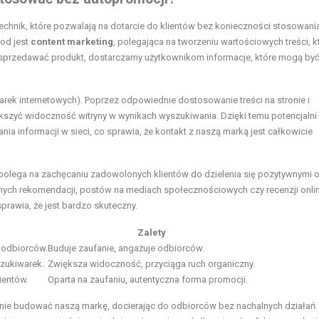
technik, które pozwalają na dotarcie do klientów bez konieczności stosowani
tod jest
content marketing
, polegająca na tworzeniu wartościowych treści, k
sprzedawać produkt, dostarczamy użytkownikom informacje, które mogą być
rek internetowych). Poprzez odpowiednie dostosowanie treści na stronie i
yć widoczność witryny w wynikach wyszukiwania. Dzięki temu potencjalni k
ia informacji w sieci, co sprawia, że kontakt z naszą marką jest całkowicie
y polega na zachęcaniu zadowolonych klientów do dzielenia się pozytywnymi 
tnych rekomendacji, postów na mediach społecznościowych czy recenzji onli
sprawia, że jest bardzo skuteczny.
Zalety
 odbiorców.
Buduje zaufanie, angażuje odbiorców.
szukiwarek.
Zwiększa widoczność, przyciąga ruch organiczny.
ientów.
Oparta na zaufaniu, autentyczna forma promocji.
znie budować naszą markę, docierając do odbiorców bez nachalnych działań