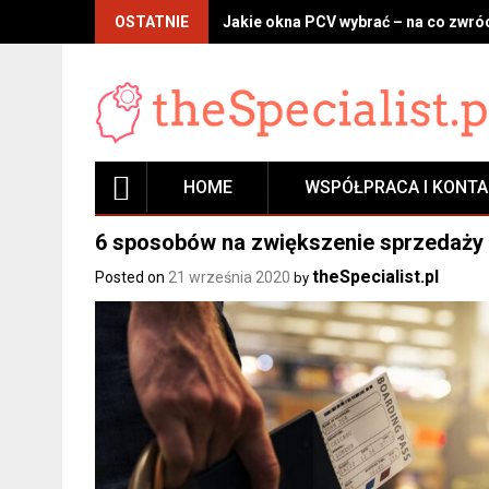
Skip
OSTATNIE
Jakie okna PCV wybrać – na co zwróc
to
content
HOME
WSPÓŁPRACA I KONT
6 sposobów na zwiększenie sprzedaży 
theSpecialist.pl
Posted on
21 września 2020
by