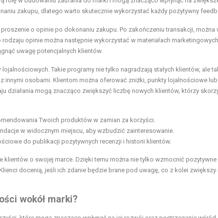
 rolę w budowaniu zaufania do marki i mogą znacząco wpłynąć na zwiększ
okonaniu zakupu, dlatego warto skutecznie wykorzystać każdy pozytywny feedb
proszenie o opinie po dokonaniu zakupu. Po zakończeniu transakcji, można
o rodzaju opinie można następnie wykorzystać w materiałach marketingowych
ągnąć uwagę potencjalnych klientów.
alnościowych. Takie programy nie tylko nagradzają stałych klientów, ale ta
z innymi osobami. Klientom można oferować zniżki, punkty lojalnościowe lub
 działania mogą znacząco zwiększyć liczbę nowych klientów, którzy skorzy
ekomendowania Twoich produktów w zamian za korzyści.
dacje w widocznym miejscu, aby wzbudzić zainteresowanie.
iowe do publikacji pozytywnych recenzji i historii klientów.
ie klientów o swojej marce. Dzięki temu można nie tylko wzmocnić pozytywne
ienci docenią, jeśli ich zdanie będzie brane pod uwagę, co z kolei zwiększy 
ości wokół marki?
rzyści, które mogą znacząco wpłynąć na jej rozwój oraz postrzeganie wśród