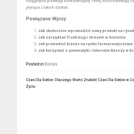
osiągnięcia przewagi konkurencyjnej. Firmy, które inwestują 
płynące z takich działań.
Powiązane Wpisy:
Jak skutecznie wprowadzić nowy produkt na ryne
Jak zarządzać frustracją i stresem w biznesie
Jak prowadzić biznes na rynku farmaceutycznym
Jak korzystać z automatyki i Internetu Rzeczy w 
Posted in
Biznes
Nawigacja
Czas Dla Siebie: Dlaczego Warto Znaleźć Czas Dla Siebie w 
wpisu
Życiu