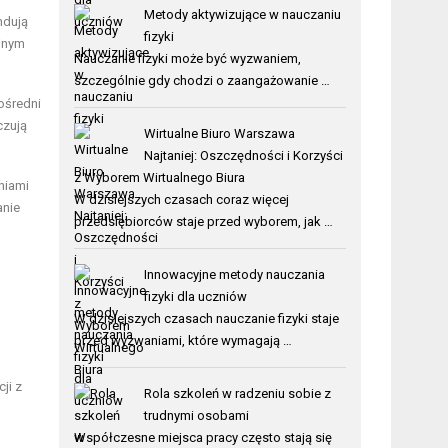
Metody aktywizujące w nauczaniu
ndują
fizyki
yjnym
Nauczanie fizyki może być wyzwaniem,
szczególnie gdy chodzi o zaangażowanie …
ośredni
czują
Wirtualne Biuro Warszawa
Najtaniej: Oszczędności i Korzyści
z Wyborem Wirtualnego Biura
niami
W dzisiejszych czasach coraz więcej
anie
przedsiębiorców staje przed wyborem, jak …
Innowacyjne metody nauczania
fizyki dla uczniów
W dzisiejszych czasach nauczanie fizyki staje
przed wyzwaniami, które wymagają …
ji z
Rola szkoleń w radzeniu sobie z
trudnymi osobami
Współczesne miejsca pracy często stają się