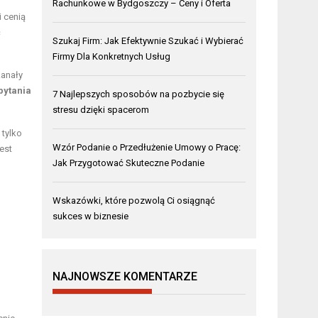
Rachunkowe w Bydgoszczy – Ceny i Oferta
i cenią
ć
Szukaj Firm: Jak Efektywnie Szukać i Wybierać
Firmy Dla Konkretnych Usług
kanały
pytania
7 Najlepszych sposobów na pozbycie się
stresu dzięki spacerom
 tylko
Wzór Podanie o Przedłużenie Umowy o Pracę:
est
Jak Przygotować Skuteczne Podanie
Wskazówki, które pozwolą Ci osiągnąć
sukces w biznesie
NAJNOWSZE KOMENTARZE