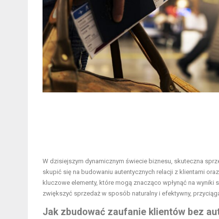
W dzisiejszym dynamicznym świecie biznesu, skuteczna sprzed
skupić się na budowaniu autentycznych relacji z klientami or
kluczowe elementy, które mogą znacząco wpłynąć na wyniki 
zwiększyć sprzedaż w sposób naturalny i efektywny, przyciągaj
Jak zbudować zaufanie klientów bez au