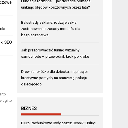
Fundacja rodzinna – jak doradca pomaga
uczowe
uniknąć błędów kosztownych przez lata?
Balustrady szklane: rodzaje szkła,
rki
zastosowania i zasady montażu dla
bezpieczeństwa
ki SEO
Jak przeprowadzić tuning wizualny
samochodu – przewodnik krok po kroku
Drewniane łóżko dla dziecka: inspiracje i
kreatywne pomysły na aranżację pokoju
dziecięcego
arto
sługi to
i
BIZNES
Biuro Rachunkowe Bydgoszcz Cennik: Usługi