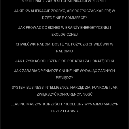
SZKOLENIA Z ZAKRESU KOMUNIKACJI W ZESPOLE
JAKIE KWALIFIKACJE ZDOBYĆ, ABY ROZPOCZĄĆ KARIERĘ W
DZIEDZINIE E-COMMERCE?
JAK PROWADZIĆ BIZNES W BRANŻY ENERGETYCZNEJ I
EKOLOGICZNEJ
CHWILÓWKI RADOM: DOSTĘPNE POŻYCZKI CHWILÓWKI W
RADOMIU
JAK UZYSKAĆ ODLICZENIE OD PODATKU ZA LOKATĘ BELKI
JAK ZARABIAĆ PIENIĄDZE ONLINE, NIE WYDAJĄC ŻADNYCH
PIENIĘDZY
SYSTEM BUSINESS INTELLIGENCE: NARZĘDZIA, FUNKCJE I JAK
ZWIĘKSZYĆ KONKURENCYJNOŚĆ
LEASING MASZYN: KORZYŚCI I PROCEDURY WYNAJMU MASZYN
PRZEZ LEASING