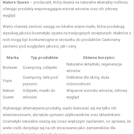
Nature Queen
– producent, który stawia na naturalne ekstrakty roślinne,
oferując produkty wspomagające wzrost włosów oraz ich zdrowy
wygląd.
Warto również zwrócić uwagę na lokalne znane marki, które produkują
wysokiej jakości kosmetyki oparte na tradycyjnych recepturach. Niektóre z
nich mogą być konkurencyjne w stosunku do produktów Castoramy
zarówno pod względem jakości, jak i ceny.
Marka
Typ produktów
Główne korzyści
Naturalne składniki, regeneracja
Biolaven
Szampony, odżywki
włosów
Szampony, żele pod
Delikatne dla skóry, duża
Yope
prysznic
różnorodność
Nature
Odżywki, maski do
Wsparcie wzrostu włosów, zdrowy
Queen
włosów
wygląd
Wybierając alternatywne produkty, warto kierować się nie tylko ich
właściwościami, ale także opiniami użytkowników oraz składnikami.
Cosmetyki naturalne cieszą się coraz większym zaufaniem, co sprawia, że
wiele osób decyduje się na ich stosowanie jako zamienników dla