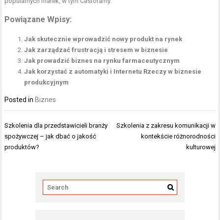
popularnych marek, w tym Castoramy.
Powiązane Wpisy:
Jak skutecznie wprowadzić nowy produkt na rynek
Jak zarządzać frustracją i stresem w biznesie
Jak prowadzić biznes na rynku farmaceutycznym
Jak korzystać z automatyki i Internetu Rzeczy w biznesie
produkcyjnym
Posted in
Biznes
Nawigacja
Szkolenia dla przedstawicieli branży
Szkolenia z zakresu komunikacji w
wpisu
spożywczej – jak dbać o jakość
kontekście różnorodności
produktów?
kulturowej