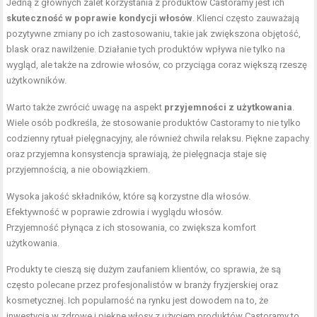
Jedną z głównych zalet korzystania z produktów Castoramy jest ich
skuteczność w poprawie kondycji włosów
. Klienci często zauważają
pozytywne zmiany po ich zastosowaniu, takie jak zwiększona objętość,
blask oraz nawilżenie. Działanie tych produktów wpływa nie tylko na
wygląd, ale także na zdrowie włosów, co przyciąga coraz większą rzeszę
użytkowników.
Warto także zwrócić uwagę na aspekt
przyjemności z użytkowania
.
Wiele osób podkreśla, że stosowanie produktów Castoramy to nie tylko
codzienny rytuał pielęgnacyjny, ale również chwila relaksu. Piękne zapachy
oraz przyjemna konsystencja sprawiają, że pielęgnacja staje się
przyjemnością, a nie obowiązkiem.
Wysoka jakość składników, które są korzystne dla włosów.
Efektywność w poprawie zdrowia i wyglądu włosów.
Przyjemność płynąca z ich stosowania, co zwiększa komfort
użytkowania.
Produkty te cieszą się dużym zaufaniem klientów, co sprawia, że są
często polecane przez profesjonalistów w branży fryzjerskiej oraz
kosmetycznej. Ich popularność na rynku jest dowodem na to, że
inwestycja w zdrowe i piękne włosy z użyciem produktów Castoramy to