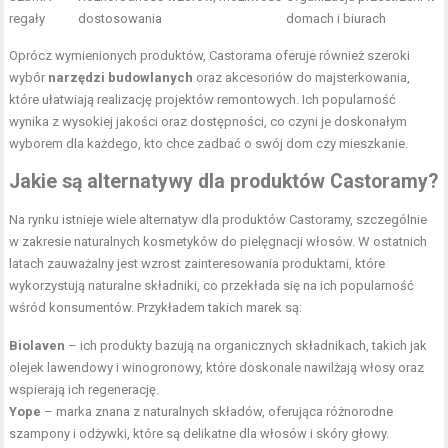
regały
dostosowania
domach i biurach
Oprócz wymienionych produktów, Castorama oferuje również szeroki
wybór
narzędzi budowlanych
oraz akcesoriów do majsterkowania,
które ułatwiają realizację projektów remontowych. Ich popularność
wynika z wysokiej jakości oraz dostępności, co czyni je doskonałym
wyborem dla każdego, kto chce zadbać o swój dom czy mieszkanie.
Jakie są alternatywy dla produktów Castoramy?
Na rynku istnieje wiele alternatyw dla produktów Castoramy, szczególnie
w zakresie naturalnych kosmetyków do pielęgnacji włosów. W ostatnich
latach zauważalny jest wzrost zainteresowania produktami, które
wykorzystują naturalne składniki, co przekłada się na ich popularność
wśród konsumentów. Przykładem takich marek są:
Biolaven
– ich produkty bazują na organicznych składnikach, takich jak
olejek lawendowy i winogronowy, które doskonale nawilżają włosy oraz
wspierają ich regenerację.
Yope
– marka znana z naturalnych składów, oferująca różnorodne
szampony i odżywki, które są delikatne dla włosów i skóry głowy.