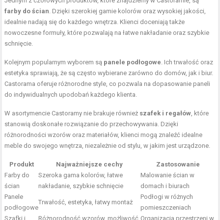
Jednym z czołowych produktów, które znajdziemy w Castoramie, są
farby do ścian
. Dzięki szerokiej gamie kolorów oraz wysokiej jakości,
idealnie nadają się do każdego wnętrza. Klienci doceniają także
nowoczesne formuły, które pozwalają na łatwe nakładanie oraz szybkie
schnięcie.
Kolejnym popularnym wyborem są
panele podłogowe
. Ich trwałość oraz
estetyka sprawiają, że są często wybierane zarówno do domów, jak i biur.
Castorama oferuje różnorodne style, co pozwala na dopasowanie paneli
do indywidualnych upodobań każdego klienta.
W asortymencie Castoramy nie brakuje również
szafek i regałów
, które
stanowią doskonałe rozwiązanie do przechowywania. Dzięki
różnorodności wzorów oraz materiałów, klienci mogą znaleźć idealne
meble do swojego wnętrza, niezależnie od stylu, w jakim jest urządzone.
Produkt
Najważniejsze cechy
Zastosowanie
Farby do
Szeroka gama kolorów, łatwe
Malowanie ścian w
ścian
nakładanie, szybkie schnięcie
domach i biurach
Panele
Podłogi w różnych
Trwałość, estetyka, łatwy montaż
podłogowe
pomieszczeniach
Szafki i
Różnorodność wzorów, możliwość
Organizacja przestrzeni w