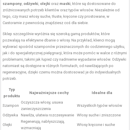
szampony
,
odżywki
,
olejki
oraz
maski
, które są dostosowane do
zróżnicowanych potrzeb klientów oraz typów włosów. Niezależnie od
tego, czy masz włosy suche, tłuste, kręcone czy prostowane, w
Castoramie z pewnością znajdziesz coś dla siebie.
Sklep szczególnie wyróżnia się szeroką gamą produktów, które
pozwalają na efektywne dbanie o włosy. Na przykład, klienci mogą
wybierać spośród szamponów przeznaczonych do codziennego użytku,
jak i do specjalistycznej pielęgnacji, która może pomóc w walce z różnymi
problemami, takimi jak łupież czy nadmierne wypadanie włosów. Odżywki
natomiast są dostępne w różnych formułach, od nawilżających po
regeneracyjne, dzięki czemu można dostosować je do indywidualnych
potrzeb.
Typ
Najważniejsze cechy
Idealne dla
produktu
Oczyszcza włosy, usuwa
Szampon
Wszystkich typów włosów
zanieczyszczenia
Odżywka
Nawilża, ułatwia rozczesywanie
Włosy suche i zniszczone
Regenerują, nabłyszczają,
Olejki
Włosy kręcone i suche
wzmacniają