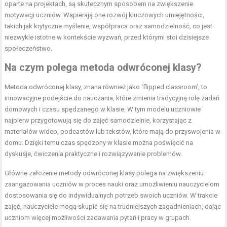
oparte na projektach, są skutecznym sposobem na zwiększenie
motywacji uczniów. Wspierają one rozwój kluczowych umiejętności,
takich jak krytyczne myślenie, współpraca oraz samodzielność, co jest
niezwykle istotne w kontekście wyzwań, przed którymi stoi dzisiejsze
społeczeństwo.
Na czym polega metoda odwróconej klasy?
Metoda odwróconej klasy, znana również jako 'flipped classroom’, to
innowacyjne podejście do nauczania, które zmienia tradycyjną rolę zadań
domowych i czasu spędzanego w klasie. W tym modelu uczniowie
najpierw przygotowują się do zajęć samodzielnie, korzystając z
materiałów wideo, podcastów lub tekstów, które mają do przyswojenia w
domu. Dzięki temu czas spędzony w klasie można poświęcić na
dyskusje, ćwiczenia praktyczne i rozwiązywanie problemów.
Główne założenie metody odwróconej klasy polega na zwiększeniu
zaangażowania uczniów w proces nauki oraz umożliwieniu nauczycielom
dostosowania się do indywidualnych potrzeb swoich uczniów. W trakcie
zajęć, nauczyciele mogą skupić się na trudniejszych zagadnieniach, dając
uczniom więcej możliwości zadawania pytań i pracy w grupach.