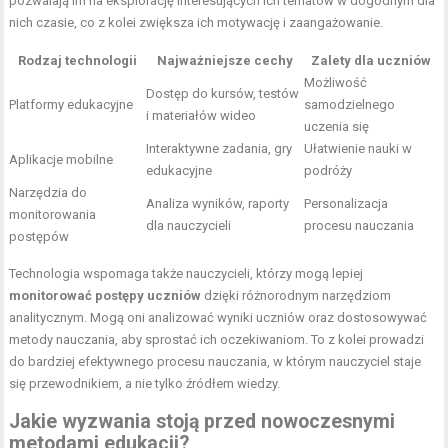
pozwalają im na eksplorację interesujących ich tematów w dogodnym dla
nich czasie, co z kolei zwiększa ich motywację i zaangażowanie.
Rodzaj technologii
Najważniejsze cechy
Zalety dla uczniów
Możliwość
Dostęp do kursów, testów
Platformy edukacyjne
samodzielnego
i materiałów wideo
uczenia się
Interaktywne zadania, gry
Ułatwienie nauki w
Aplikacje mobilne
edukacyjne
podróży
Narzędzia do
Analiza wyników, raporty
Personalizacja
monitorowania
dla nauczycieli
procesu nauczania
postępów
Technologia wspomaga także nauczycieli, którzy mogą lepiej
monitorować postępy uczniów
dzięki różnorodnym narzędziom
analitycznym. Mogą oni analizować wyniki uczniów oraz dostosowywać
metody nauczania, aby sprostać ich oczekiwaniom. To z kolei prowadzi
do bardziej efektywnego procesu nauczania, w którym nauczyciel staje
się przewodnikiem, a nie tylko źródłem wiedzy.
Jakie wyzwania stoją przed nowoczesnymi
metodami edukacji?