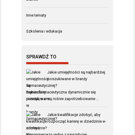
Inne tematy
Szkolenia i edukacja
SPRAWDŹ TO
Jakie umiejętności są najbardziej
poszukiwane w branży
farmaceutycznej?
Branża farmaceutyczna dynamicznie się
rozwija, a z nią rośnie zapotrzebowanie …
Jakie kwalifikacje zdobyć, aby
rozpocząć karierę w dziedzinie e-
commerce?
E-commerce to jedna z najszybciej