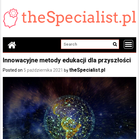
Skip
to
content
Innowacyjne metody edukacji dla przyszłości
theSpecialist.pl
Posted on
5 października 2021
by