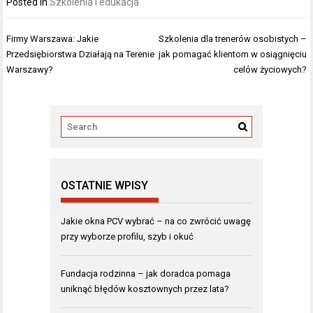
Posted in
Szkolenia i edukacja
Nawigacja
Firmy Warszawa: Jakie
Szkolenia dla trenerów osobistych –
wpisu
Przedsiębiorstwa Działają na Terenie
jak pomagać klientom w osiągnięciu
Warszawy?
celów życiowych?
OSTATNIE WPISY
Jakie okna PCV wybrać – na co zwrócić uwagę
przy wyborze profilu, szyb i okuć
Fundacja rodzinna – jak doradca pomaga
uniknąć błędów kosztownych przez lata?