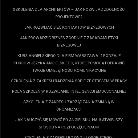
SZKOLENIA DLA ARCHITEKTÓW – JAK ROZWIJAĆ ZDOLNOŚCI
PROJEKTOWE?
JAK ROZWIJAĆ SIEĆ KONTAKTÓW BIZNESOWYCH
JAK PROWADZIĆ BIZNES ZGODNIE Z ZASADAMI ETYKI
BIZNESOWEJ
KURS ANGIELSKIEGO DLA FIRM WARSZAWA. 4 RODZAJE
KURSÓW JĘZYKA ANGIELSKIEGO, KTÓRE POMOGĄ POPRAWIĆ
TWOJE UMIEJĘTNOŚCI KOMUNIKACYJNE
SZKOLENIA Z ZAKRESU RADZENIA SOBIE ZE STRESEM W PRACY
ROLA SZKOLEŃ W ROZWIJANIU INTELIGENCJI EMOCJONALNEJ
SZKOLENIA Z ZAKRESU ZARZĄDZANIA ZMIANĄ W
ORGANIZACJI
JAK NAUCZYĆ SIĘ MÓWIĆ PO ANGIELSKU: NAJŁATWIEJSZY
SPOSÓB NA ROZPOCZĘCIE NAUKI
SZKOLENIA Z ZAKRESU ROZWOJU OSOBISTEGO I