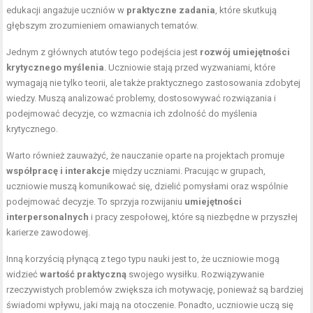
edukacji angażuje uczniów w
praktyczne zadania
, które skutkują
głębszym zrozumieniem omawianych tematów.
Jednym z głównych atutów tego podejścia jest
rozwój umiejętności
krytycznego myślenia
. Uczniowie stają przed wyzwaniami, które
wymagają nie tylko teorii, ale także praktycznego zastosowania zdobytej
wiedzy. Muszą analizować problemy, dostosowywać rozwiązania i
podejmować decyzje, co wzmacnia ich zdolność do myślenia
krytycznego.
Warto również zauważyć, że nauczanie oparte na projektach promuje
współpracę i interakcje
między uczniami. Pracując w grupach,
uczniowie muszą komunikować się, dzielić pomysłami oraz wspólnie
podejmować decyzje. To sprzyja rozwijaniu
umiejętności
interpersonalnych
i pracy zespołowej, które są niezbędne w przyszłej
karierze zawodowej.
Inną korzyścią płynącą z tego typu nauki jest to, że uczniowie mogą
widzieć
wartość praktyczną
swojego wysiłku. Rozwiązywanie
rzeczywistych problemów zwiększa ich motywację, ponieważ są bardziej
świadomi wpływu, jaki mają na otoczenie. Ponadto, uczniowie uczą się