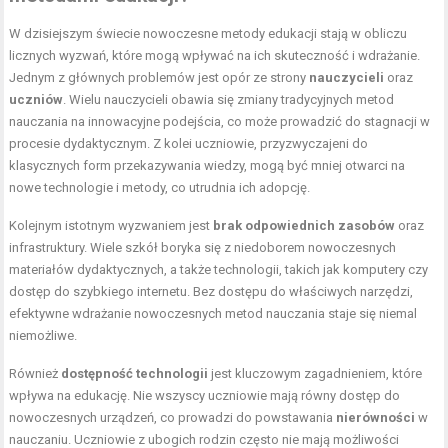
W dzisiejszym świecie nowoczesne metody edukacji stają w obliczu
licznych wyzwań, które mogą wpływać na ich skuteczność i wdrażanie.
Jednym z głównych problemów jest opór ze strony
nauczycieli
oraz
uczniów
. Wielu nauczycieli obawia się zmiany tradycyjnych metod
nauczania na innowacyjne podejścia, co może prowadzić do stagnacji w
procesie dydaktycznym. Z kolei uczniowie, przyzwyczajeni do
klasycznych form przekazywania wiedzy, mogą być mniej otwarci na
nowe technologie i metody, co utrudnia ich adopcję.
Kolejnym istotnym wyzwaniem jest
brak odpowiednich zasobów
oraz
infrastruktury. Wiele szkół boryka się z niedoborem nowoczesnych
materiałów dydaktycznych, a także technologii, takich jak komputery czy
dostęp do szybkiego internetu. Bez dostępu do właściwych narzędzi,
efektywne wdrażanie nowoczesnych metod nauczania staje się niemal
niemożliwe.
Również
dostępność technologii
jest kluczowym zagadnieniem, które
wpływa na edukację. Nie wszyscy uczniowie mają równy dostęp do
nowoczesnych urządzeń, co prowadzi do powstawania
nierówności
w
nauczaniu. Uczniowie z ubogich rodzin często nie mają możliwości