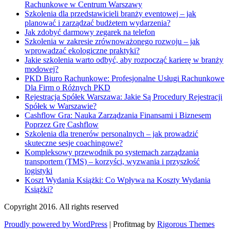
Rachunkowe w Centrum Warszawy
Szkolenia dla przedstawicieli branży eventowej – jak
planować i zarządzać budżetem wydarzenia?
Jak zdobyć darmowy zegarek na telefon
Szkolenia w zakresie zrównoważonego rozwoju – jak
wprowadzać ekologiczne praktyki?
Jakie szkolenia warto odbyć, aby rozpocząć karierę w branży
modowej?
PKD Biuro Rachunkowe: Profesjonalne Usługi Rachunkowe
Dla Firm o Różnych PKD
Rejestracja Spółek Warszawa: Jakie Są Procedury Rejestracji
Spółek w Warszawie?
Cashflow Gra: Nauka Zarządzania Finansami i Biznesem
Poprzez Grę Cashflow
Szkolenia dla trenerów personalnych – jak prowadzić
skuteczne sesje coachingowe?
Kompleksowy przewodnik po systemach zarządzania
transportem (TMS) – korzyści, wyzwania i przyszłość
logistyki
Koszt Wydania Książki: Co Wpływa na Koszty Wydania
Książki?
Copyright 2016. All rights reserved
Proudly powered by WordPress
|
Profitmag by
Rigorous Themes