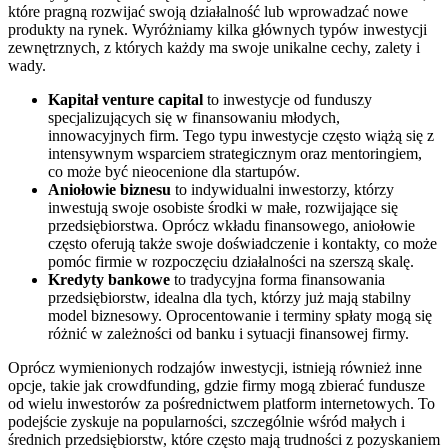
które pragną rozwijać swoją działalność lub wprowadzać nowe
produkty na rynek. Wyróżniamy kilka głównych typów inwestycji
zewnętrznych, z których każdy ma swoje unikalne cechy, zalety i
wady.
Kapitał venture capital
to inwestycje od funduszy
specjalizujących się w finansowaniu młodych,
innowacyjnych firm. Tego typu inwestycje często wiążą się z
intensywnym wsparciem strategicznym oraz mentoringiem,
co może być nieocenione dla startupów.
Aniołowie biznesu
to indywidualni inwestorzy, którzy
inwestują swoje osobiste środki w małe, rozwijające się
przedsiębiorstwa. Oprócz wkładu finansowego, aniołowie
często oferują także swoje doświadczenie i kontakty, co może
pomóc firmie w rozpoczęciu działalności na szerszą skalę.
Kredyty bankowe
to tradycyjna forma finansowania
przedsiębiorstw, idealna dla tych, którzy już mają stabilny
model biznesowy. Oprocentowanie i terminy spłaty mogą się
różnić w zależności od banku i sytuacji finansowej firmy.
Oprócz wymienionych rodzajów inwestycji, istnieją również inne
opcje, takie jak crowdfunding, gdzie firmy mogą zbierać fundusze
od wielu inwestorów za pośrednictwem platform internetowych. To
podejście zyskuje na popularności, szczególnie wśród małych i
średnich przedsiębiorstw, które często mają trudności z pozyskaniem