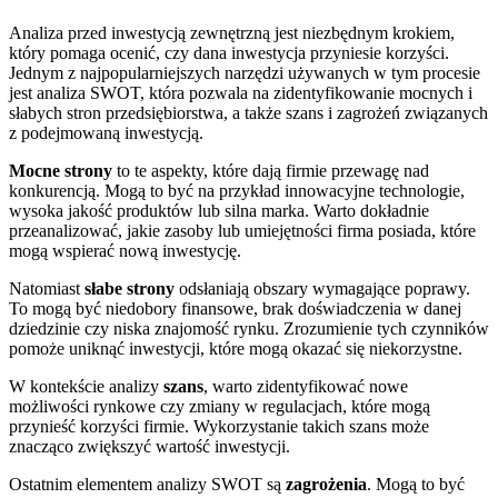
Analiza przed inwestycją zewnętrzną jest niezbędnym krokiem,
który pomaga ocenić, czy dana inwestycja przyniesie korzyści.
Jednym z najpopularniejszych narzędzi używanych w tym procesie
jest analiza SWOT, która pozwala na zidentyfikowanie mocnych i
słabych stron przedsiębiorstwa, a także szans i zagrożeń związanych
z podejmowaną inwestycją.
Mocne strony
to te aspekty, które dają firmie przewagę nad
konkurencją. Mogą to być na przykład innowacyjne technologie,
wysoka jakość produktów lub silna marka. Warto dokładnie
przeanalizować, jakie zasoby lub umiejętności firma posiada, które
mogą wspierać nową inwestycję.
Natomiast
słabe strony
odsłaniają obszary wymagające poprawy.
To mogą być niedobory finansowe, brak doświadczenia w danej
dziedzinie czy niska znajomość rynku. Zrozumienie tych czynników
pomoże uniknąć inwestycji, które mogą okazać się niekorzystne.
W kontekście analizy
szans
, warto zidentyfikować nowe
możliwości rynkowe czy zmiany w regulacjach, które mogą
przynieść korzyści firmie. Wykorzystanie takich szans może
znacząco zwiększyć wartość inwestycji.
Ostatnim elementem analizy SWOT są
zagrożenia
. Mogą to być