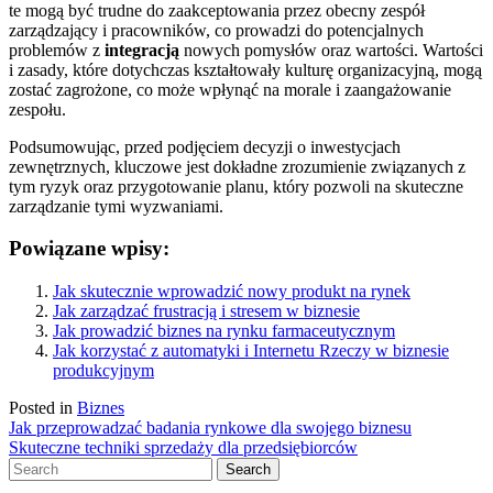
te mogą być trudne do zaakceptowania przez obecny zespół
zarządzający i pracowników, co prowadzi do potencjalnych
problemów z
integracją
nowych pomysłów oraz wartości. Wartości
i zasady, które dotychczas kształtowały kulturę organizacyjną, mogą
zostać zagrożone, co może wpłynąć na morale i zaangażowanie
zespołu.
Podsumowując, przed podjęciem decyzji o inwestycjach
zewnętrznych, kluczowe jest dokładne zrozumienie związanych z
tym ryzyk oraz przygotowanie planu, który pozwoli na skuteczne
zarządzanie tymi wyzwaniami.
Powiązane wpisy:
Jak skutecznie wprowadzić nowy produkt na rynek
Jak zarządzać frustracją i stresem w biznesie
Jak prowadzić biznes na rynku farmaceutycznym
Jak korzystać z automatyki i Internetu Rzeczy w biznesie
produkcyjnym
Posted in
Biznes
Nawigacja
Jak przeprowadzać badania rynkowe dla swojego biznesu
Skuteczne techniki sprzedaży dla przedsiębiorców
wpisu