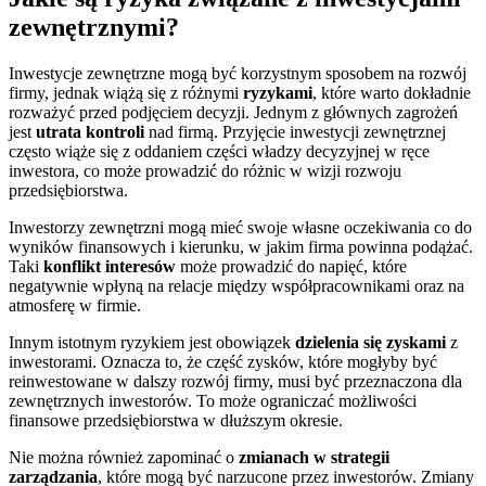
zewnętrznymi?
Inwestycje zewnętrzne mogą być korzystnym sposobem na rozwój
firmy, jednak wiążą się z różnymi
ryzykami
, które warto dokładnie
rozważyć przed podjęciem decyzji. Jednym z głównych zagrożeń
jest
utrata kontroli
nad firmą. Przyjęcie inwestycji zewnętrznej
często wiąże się z oddaniem części władzy decyzyjnej w ręce
inwestora, co może prowadzić do różnic w wizji rozwoju
przedsiębiorstwa.
Inwestorzy zewnętrzni mogą mieć swoje własne oczekiwania co do
wyników finansowych i kierunku, w jakim firma powinna podążać.
Taki
konflikt interesów
może prowadzić do napięć, które
negatywnie wpłyną na relacje między współpracownikami oraz na
atmosferę w firmie.
Innym istotnym ryzykiem jest obowiązek
dzielenia się zyskami
z
inwestorami. Oznacza to, że część zysków, które mogłyby być
reinwestowane w dalszy rozwój firmy, musi być przeznaczona dla
zewnętrznych inwestorów. To może ograniczać możliwości
finansowe przedsiębiorstwa w dłuższym okresie.
Nie można również zapominać o
zmianach w strategii
zarządzania
, które mogą być narzucone przez inwestorów. Zmiany