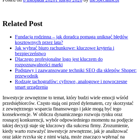
Related Post
Fundacja rodzinna – jak doradca pomaga uniknąć błędów
kosztownych przez lata?
Jak wybrać biuro rachunkowe: kluczowe kryteria i
bezpieczeństwo
Dlaczego profesjonalne logo jest kluczem do
rozpoznawalności marki
Podstawy i zaawansowane techniki SEO dla sklepów Shoper:
przewodnik
Rodzaje tachografów: cyfrowe, analogowe i nowoczesne
smart urządzenia
Inwestycje zewnętrzne to temat, który budzi wiele emocji wśród
przedsiębiorców. Często stają oni przed dylematem, czy skorzystać
z zewnętrznego wsparcia finansowego i jakie mogą być tego
konsekwencje. W obliczu dynamicznego rozwoju rynku oraz
rosnącej konkurencji, wybór odpowiedniego momentu na podjęcie
takiej decyzji staje się kluczowy dla sukcesu firmy. Zrozumienie,
kiedy warto rozważyć inwestycje zewnętrzne, jak je analizować
oraz jakie ryzyka się z nimi wiążą, może znacząco wpłynąć na