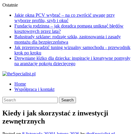
Skip
Ostatnie
to
Jakie okna PCV wybrać – na co zwrócić uwagę przy
content
wyborze profilu, szyb i okuć
Fundacja rodzinna – jak doradca pomaga uniknąć błędów
kosztownych przez lata?
Balustrady szklane: rodzaje szkła, zastosowania i zasady
montażu dla bezpieczeństwa
Jak przeprowadzić tuning wizualny samochodu - przewodnik
krok po kroku
Drewniane łóżko dla dziecka: inspiracje i kreatywne pomysły
na aranżację pokoju dziecięcego
Home
Współpraca i kontakt
Kiedy i jak skorzystać z inwestycji
zewnętrznych
Posted on
8 listopada 2020
1 lutego 2026
by
theSpecialist.pl