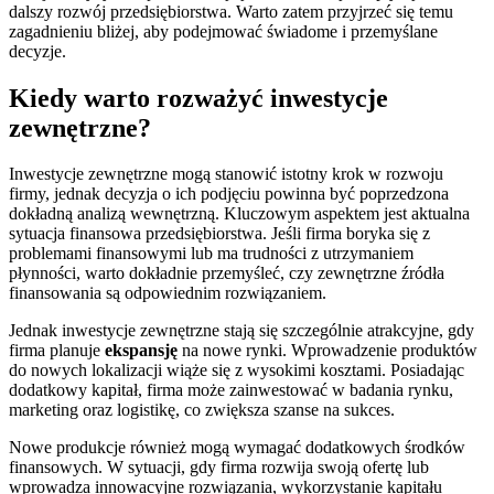
dalszy rozwój przedsiębiorstwa. Warto zatem przyjrzeć się temu
zagadnieniu bliżej, aby podejmować świadome i przemyślane
decyzje.
Kiedy warto rozważyć inwestycje
zewnętrzne?
Inwestycje zewnętrzne mogą stanowić istotny krok w rozwoju
firmy, jednak decyzja o ich podjęciu powinna być poprzedzona
dokładną analizą wewnętrzną. Kluczowym aspektem jest aktualna
sytuacja finansowa przedsiębiorstwa. Jeśli firma boryka się z
problemami finansowymi lub ma trudności z utrzymaniem
płynności, warto dokładnie przemyśleć, czy zewnętrzne źródła
finansowania są odpowiednim rozwiązaniem.
Jednak inwestycje zewnętrzne stają się szczególnie atrakcyjne, gdy
firma planuje
ekspansję
na nowe rynki. Wprowadzenie produktów
do nowych lokalizacji wiąże się z wysokimi kosztami. Posiadając
dodatkowy kapitał, firma może zainwestować w badania rynku,
marketing oraz logistikę, co zwiększa szanse na sukces.
Nowe produkcje również mogą wymagać dodatkowych środków
finansowych. W sytuacji, gdy firma rozwija swoją ofertę lub
wprowadza innowacyjne rozwiązania, wykorzystanie kapitału