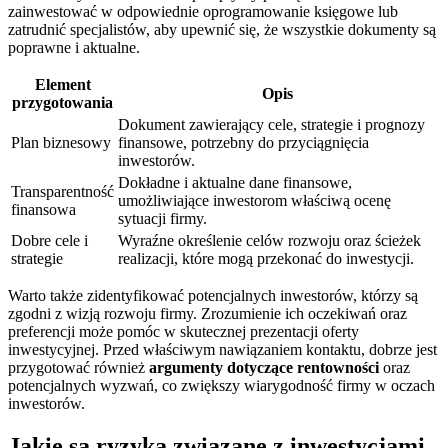
zainwestować w odpowiednie oprogramowanie księgowe lub
zatrudnić specjalistów, aby upewnić się, że wszystkie dokumenty są
poprawne i aktualne.
Element
Opis
przygotowania
Dokument zawierający cele, strategie i prognozy
Plan biznesowy
finansowe, potrzebny do przyciągnięcia
inwestorów.
Dokładne i aktualne dane finansowe,
Transparentność
umożliwiające inwestorom właściwą ocenę
finansowa
sytuacji firmy.
Dobre cele i
Wyraźne określenie celów rozwoju oraz ścieżek
strategie
realizacji, które mogą przekonać do inwestycji.
Warto także zidentyfikować potencjalnych inwestorów, którzy są
zgodni z wizją rozwoju firmy. Zrozumienie ich oczekiwań oraz
preferencji może pomóc w skutecznej prezentacji oferty
inwestycyjnej. Przed właściwym nawiązaniem kontaktu, dobrze jest
przygotować również
argumenty dotyczące rentowności
oraz
potencjalnych wyzwań, co zwiększy wiarygodność firmy w oczach
inwestorów.
Jakie są ryzyka związane z inwestycjami