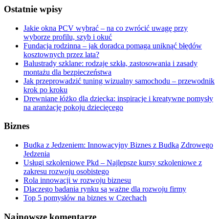
Ostatnie wpisy
Jakie okna PCV wybrać – na co zwrócić uwagę przy
wyborze profilu, szyb i okuć
Fundacja rodzinna – jak doradca pomaga uniknąć błędów
kosztownych przez lata?
Balustrady szklane: rodzaje szkła, zastosowania i zasady
montażu dla bezpieczeństwa
Jak przeprowadzić tuning wizualny samochodu – przewodnik
krok po kroku
Drewniane łóżko dla dziecka: inspiracje i kreatywne pomysły
na aranżację pokoju dziecięcego
Biznes
Budka z Jedzeniem: Innowacyjny Biznes z Budką Zdrowego
Jedzenia
Usługi szkoleniowe Pkd – Najlepsze kursy szkoleniowe z
zakresu rozwoju osobistego
Rola innowacji w rozwoju biznesu
Dlaczego badania rynku są ważne dla rozwoju firmy
Top 5 pomysłów na biznes w Czechach
Najnowsze komentarze