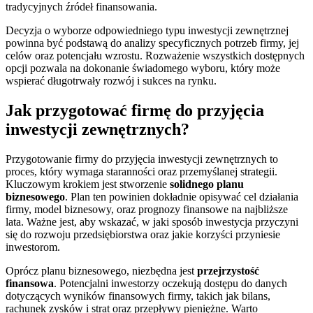
tradycyjnych źródeł finansowania.
Decyzja o wyborze odpowiedniego typu inwestycji zewnętrznej
powinna być podstawą do analizy specyficznych potrzeb firmy, jej
celów oraz potencjału wzrostu. Rozważenie wszystkich dostępnych
opcji pozwala na dokonanie świadomego wyboru, który może
wspierać długotrwały rozwój i sukces na rynku.
Jak przygotować firmę do przyjęcia
inwestycji zewnętrznych?
Przygotowanie firmy do przyjęcia inwestycji zewnętrznych to
proces, który wymaga staranności oraz przemyślanej strategii.
Kluczowym krokiem jest stworzenie
solidnego planu
biznesowego
. Plan ten powinien dokładnie opisywać cel działania
firmy, model biznesowy, oraz prognozy finansowe na najbliższe
lata. Ważne jest, aby wskazać, w jaki sposób inwestycja przyczyni
się do rozwoju przedsiębiorstwa oraz jakie korzyści przyniesie
inwestorom.
Oprócz planu biznesowego, niezbędna jest
przejrzystość
finansowa
. Potencjalni inwestorzy oczekują dostępu do danych
dotyczących wyników finansowych firmy, takich jak bilans,
rachunek zysków i strat oraz przepływy pieniężne. Warto