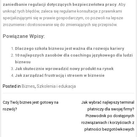
zaniedbanie regulacji dotyczących bezpieczeństwa pracy
. Aby
uniknąć tych błędów, zaleca się regularne konsultacje z prawnikami
specjalizującymi się w prawie gospodarczym, co pozwoli na lepsze
zrozumienie i dostosowanie się do zmieniających się przepisów.
Powiązane Wpisy:
Dlaczego szkoła biznesu jest ważna dla rozwoju kariery
10 najlepszych zasobów dla coachingu językowego dla ludzi
biznesu
Jak skutecznie wprowadzić nowy produkt na rynek
Jak zarządzać frustracją i stresem w biznesie
Posted in
Biznes
,
Szkolenia i edukacja
Nawigacja
Czy Twój biznes jest gotowy na
Jak wybrać najlepszy terminal
wpisu
rozwój?
płatniczy dla swojej firmy?
Przewodnik po dostępnych
rozwiązaniach i korzyściach z
płatności bezgotówkowych