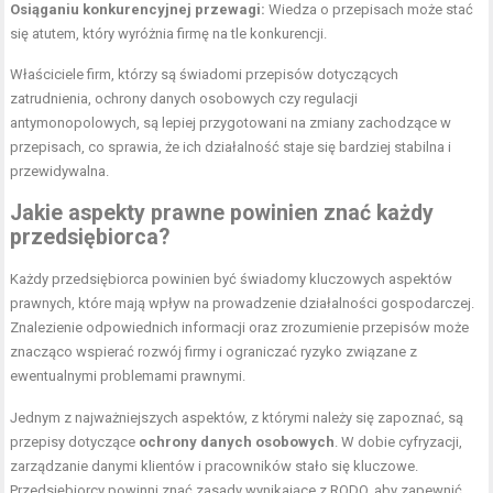
Osiąganiu konkurencyjnej przewagi:
Wiedza o przepisach może stać
się atutem, który wyróżnia firmę na tle konkurencji.
Właściciele firm, którzy są świadomi przepisów dotyczących
zatrudnienia, ochrony danych osobowych czy regulacji
antymonopolowych, są lepiej przygotowani na zmiany zachodzące w
przepisach, co sprawia, że ich działalność staje się bardziej stabilna i
przewidywalna.
Jakie aspekty prawne powinien znać każdy
przedsiębiorca?
Każdy przedsiębiorca powinien być świadomy kluczowych aspektów
prawnych, które mają wpływ na prowadzenie działalności gospodarczej.
Znalezienie odpowiednich informacji oraz zrozumienie przepisów może
znacząco wspierać rozwój firmy i ograniczać ryzyko związane z
ewentualnymi problemami prawnymi.
Jednym z najważniejszych aspektów, z którymi należy się zapoznać, są
przepisy dotyczące
ochrony danych osobowych
. W dobie cyfryzacji,
zarządzanie danymi klientów i pracowników stało się kluczowe.
Przedsiębiorcy powinni znać zasady wynikające z RODO, aby zapewnić,