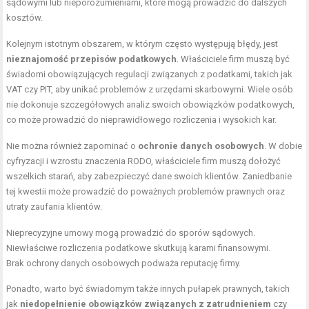
sądowymi lub nieporozumieniami, które mogą prowadzić do dalszych
kosztów.
Kolejnym istotnym obszarem, w którym często występują błędy, jest
nieznajomość przepisów podatkowych
. Właściciele firm muszą być
świadomi obowiązujących regulacji związanych z podatkami, takich jak
VAT czy PIT, aby unikać problemów z urzędami skarbowymi. Wiele osób
nie dokonuje szczegółowych analiz swoich obowiązków podatkowych,
co może prowadzić do nieprawidłowego rozliczenia i wysokich kar.
Nie można również zapominać o
ochronie danych osobowych
. W dobie
cyfryzacji i wzrostu znaczenia RODO, właściciele firm muszą dołożyć
wszelkich starań, aby zabezpieczyć dane swoich klientów. Zaniedbanie
tej kwestii może prowadzić do poważnych problemów prawnych oraz
utraty zaufania klientów.
Nieprecyzyjne umowy mogą prowadzić do sporów sądowych.
Niewłaściwe rozliczenia podatkowe skutkują karami finansowymi.
Brak ochrony danych osobowych podważa reputację firmy.
Ponadto, warto być świadomym także innych pułapek prawnych, takich
jak
niedopełnienie obowiązków związanych z zatrudnieniem
czy