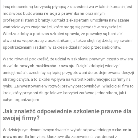
Inną nieocenioną korzyścią płynącą z uczestnictwa w takich kursach jest
możliwość budowania
relacji z prawnikami
oraz innymi
profesjonalistami z branży. Kontakt z ekspertami umożliwia nawiązanie
wartościowych znajomości, które mogą się przydać w przyszłości.
Wiedza zdobyta podczas szkoleń sprawia, że prawnicy są bardziej
otwarci na współpracę z uczestnikami, a także chętniej dzielą się swoimi
spostrzeżeniami i radami w zakresie działalności przedsiębiorstw.
Warto również podkreślić, że udział w szkoleniu prawnym często otwiera
drzwi do
nowych możliwości rozwoju
. Dzięki zdobytej wiedzy i
umiejętności uczestnicy są lepiej przygotowani do podejmowania decyzji
strategicznych, a to z kolei wpływa na wzrost konkurencyjności firmy na
rynku. Zainwestowanie w rozwój prawny pracowników i właścicieli firm to
krok, który przynosi długofalowe korzyści zarówno jednostkom, jak i
całym organizacjom.
Jak znaleźć odpowiednie szkolenie prawne dla
swojej firmy?
W dzisiejszym dynamicznym świecie, wybór odpowiedniego
szkolenia
prawnego
dla firmy jest kluczowy dla zapewnienia zgodności z