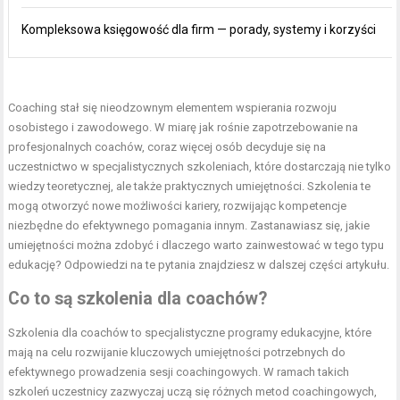
Kompleksowa księgowość dla firm — porady, systemy i korzyści
Coaching stał się nieodzownym elementem wspierania rozwoju
osobistego i zawodowego. W miarę jak rośnie zapotrzebowanie na
profesjonalnych coachów, coraz więcej osób decyduje się na
uczestnictwo w specjalistycznych szkoleniach, które dostarczają nie tylko
wiedzy teoretycznej, ale także praktycznych umiejętności. Szkolenia te
mogą otworzyć nowe możliwości kariery, rozwijając kompetencje
niezbędne do efektywnego pomagania innym. Zastanawiasz się, jakie
umiejętności można zdobyć i dlaczego warto zainwestować w tego typu
edukację? Odpowiedzi na te pytania znajdziesz w dalszej części artykułu.
Co to są szkolenia dla coachów?
Szkolenia dla coachów to specjalistyczne programy edukacyjne, które
mają na celu rozwijanie kluczowych umiejętności potrzebnych do
efektywnego prowadzenia sesji coachingowych. W ramach takich
szkoleń uczestnicy zazwyczaj uczą się różnych metod coachingowych,