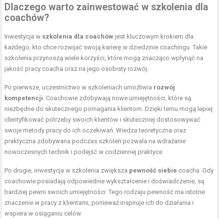
Dlaczego warto zainwestować w szkolenia dla
coachów?
Inwestycja w
szkolenia dla coachów
jest kluczowym krokiem dla
każdego, kto chce rozwijać swoją karierę w dziedzinie coachingu. Takie
szkolenia przynoszą wiele korzyści, które mogą znacząco wpłynąć na
jakość pracy coacha oraz na jego osobisty rozwój.
Po pierwsze, uczestnictwo w szkoleniach umożliwia
rozwój
kompetencji
. Coachowie zdobywają nowe umiejętności, które są
niezbędne do skutecznego pomagania klientom. Dzięki temu mogą lepiej
identyfikować potrzeby swoich klientów i skuteczniej dostosowywać
swoje metody pracy do ich oczekiwań. Wiedza teoretyczna oraz
praktyczna zdobywana podczas szkoleń pozwala na wdrażanie
nowoczesnych technik i podejść w codziennej praktyce.
Po drugie, inwestycja w szkolenia zwiększa
pewność siebie
coacha. Gdy
coachowie posiadają odpowiednie wykształcenie i doświadczenie, są
bardziej pewni swoich umiejętności. Tego rodzaju pewność ma istotne
znaczenie w pracy z klientami, ponieważ inspiruje ich do działania i
wspiera w osiąganiu celów.