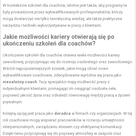
W kontekście szkoleń dla coachów, istotne jest także, aby programy te
były prowadzone przez wykwalifikowanych profesjonalistów, którzy
mogą dostarczyć nie tylko teoretyczną wiedzę, ale także praktyczne
narzędzia i techniki wykorzystywane w pracy z klientami.
Jakie możliwości kariery otwierają się po
ukończeniu szkoleń dla coachów?
Ukończenie szkoleń dla coachów otwiera wiele możliwości kariery
zawodowej, przyczyniając się do rozwoju osobistego oraz zawodowego.
Wśród najpopularniejszych ścieżek, jakie mogą obrać nowo
wykwalifikowani coachowie, zdecydowanie wyróżnia się praca jako
niezależny coach
. Tacy specjaliści mają możliwość pracy z
indywidualnymi klientami, pomagając im osiągnąć osobiste cele,
poprawić jakość życia oraz odnaleźć równowagę między pracą a życiem
prywatnym.
Kolejną opcją jest praca jako
doradca
w firmach czy organizacjach. W tej
roli coachowie mogą wspierać pracowników w rozwoju umiejętności
interpersonalnych, zarządzaniu stresem czy efektywnej komunikacji.
Dzięki temu przyczyniają się do poprawy atmosfery w zespole oraz