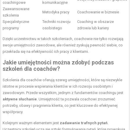
coachingowe
komunikacyjne
Zaawansowane
Metodyka pracy
Coachowanie w biznesie
szkolenia
Specjalistyczne
Techniki rozwoju
Coaching w obszarze
programy
osobistego
zdrowia lub kariery
Dzięki uczestnictwu w takich szkoleniach, coachowie nie tylko rozwijają
swoje umiejętności zawodowe, ale również zyskują pewność siebie, co
przekłada się na efektywność ich pracy z klientami.
Jakie umiejętności można zdobyć podczas
szkoleń dla coachów?
Szkolenia dla coachów oferują szereg umiejętności, które są niezwykle
istotne w procesie wspierania klientów w ich rozwoju osobistym i
zawodowym. Przede wszystkim, jednym z fundamentów coachingu jest
aktywne słuchanie
. Umiejętność ta pozwala coachowi zrozumieć
potrzeby, obawy i pragnienia klienta, co jest kluczowe do efektywnej
współpracy.
Kolejnym ważnym elementem jest
zadawanie trafnych pytań
.
Uczestnicy szkoleń uczą się sztuki formułowania pytań, które prowokują