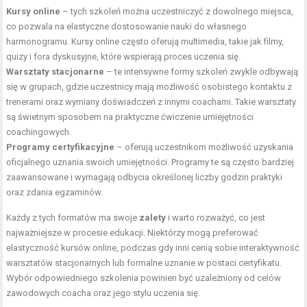
Kursy online
– tych szkoleń można uczestniczyć z dowolnego miejsca,
co pozwala na elastyczne dostosowanie nauki do własnego
harmonogramu. Kursy online często oferują multimedia, takie jak filmy,
quizy i fora dyskusyjne, które wspierają proces uczenia się.
Warsztaty stacjonarne
– te intensywne formy szkoleń zwykle odbywają
się w grupach, gdzie uczestnicy mają możliwość osobistego kontaktu z
trenerami oraz wymiany doświadczeń z innymi coachami. Takie warsztaty
są świetnym sposobem na praktyczne ćwiczenie umiejętności
coachingowych.
Programy certyfikacyjne
– oferują uczestnikom możliwość uzyskania
oficjalnego uznania swoich umiejętności. Programy te są często bardziej
zaawansowane i wymagają odbycia określonej liczby godzin praktyki
oraz zdania egzaminów.
Każdy z tych formatów ma swoje
zalety
i warto rozważyć, co jest
najważniejsze w procesie edukacji. Niektórzy mogą preferować
elastyczność kursów online, podczas gdy inni cenią sobie interaktywność
warsztatów stacjonarnych lub formalne uznanie w postaci certyfikatu.
Wybór odpowiedniego szkolenia powinien być uzależniony od celów
zawodowych coacha oraz jego stylu uczenia się.