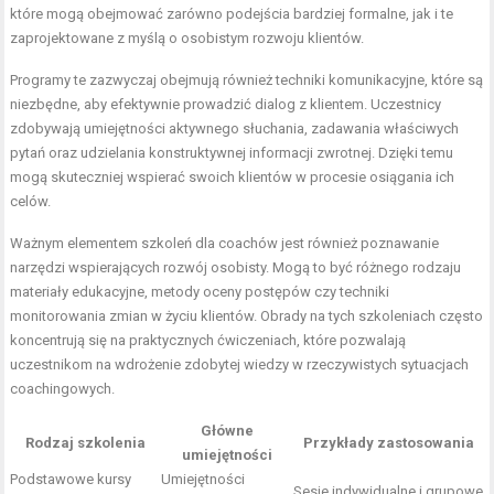
które mogą obejmować zarówno podejścia bardziej formalne, jak i te
zaprojektowane z myślą o osobistym rozwoju klientów.
Programy te zazwyczaj obejmują również techniki komunikacyjne, które są
niezbędne, aby efektywnie prowadzić dialog z klientem. Uczestnicy
zdobywają umiejętności aktywnego słuchania, zadawania właściwych
pytań oraz udzielania konstruktywnej informacji zwrotnej. Dzięki temu
mogą skuteczniej wspierać swoich klientów w procesie osiągania ich
celów.
Ważnym elementem szkoleń dla coachów jest również poznawanie
narzędzi wspierających rozwój osobisty. Mogą to być różnego rodzaju
materiały edukacyjne, metody oceny postępów czy techniki
monitorowania zmian w życiu klientów. Obrady na tych szkoleniach często
koncentrują się na praktycznych ćwiczeniach, które pozwalają
uczestnikom na wdrożenie zdobytej wiedzy w rzeczywistych sytuacjach
coachingowych.
Główne
Rodzaj szkolenia
Przykłady zastosowania
umiejętności
Podstawowe kursy
Umiejętności
Sesje indywidualne i grupowe