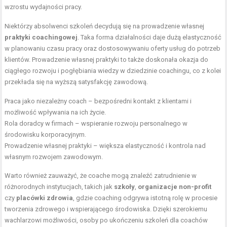
wzrostu wydajności pracy.
Niektórzy absolwenci szkoleń decydują się na prowadzenie własnej
praktyki coachingowej
. Taka forma działalności daje dużą elastyczność
w planowaniu czasu pracy oraz dostosowywaniu oferty usług do potrzeb
klientów. Prowadzenie własnej praktyki to także doskonała okazja do
ciągłego rozwoju i pogłębiania wiedzy w dziedzinie coachingu, co z kolei
przekłada się na wyższą satysfakcję zawodową.
Praca jako niezależny coach – bezpośredni kontakt z klientami i
możliwość wpływania na ich życie.
Rola doradcy w firmach – wspieranie rozwoju personalnego w
środowisku korporacyjnym.
Prowadzenie własnej praktyki – większa elastyczność i kontrola nad
własnym rozwojem zawodowym.
Warto również zauważyć, że coache mogą znaleźć zatrudnienie w
różnorodnych instytucjach, takich jak
szkoły
,
organizacje non-profit
czy
placówki zdrowia
, gdzie coaching odgrywa istotną rolę w procesie
tworzenia zdrowego i wspierającego środowiska. Dzięki szerokiemu
wachlarzowi możliwości, osoby po ukończeniu szkoleń dla coachów