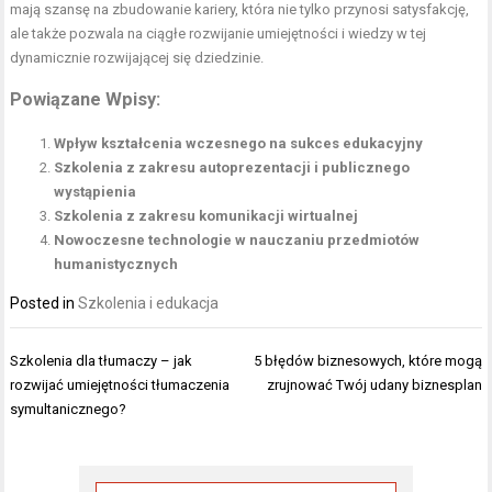
mają szansę na zbudowanie kariery, która nie tylko przynosi satysfakcję,
ale także pozwala na ciągłe rozwijanie umiejętności i wiedzy w tej
dynamicznie rozwijającej się dziedzinie.
Powiązane Wpisy:
Wpływ kształcenia wczesnego na sukces edukacyjny
Szkolenia z zakresu autoprezentacji i publicznego
wystąpienia
Szkolenia z zakresu komunikacji wirtualnej
Nowoczesne technologie w nauczaniu przedmiotów
humanistycznych
Posted in
Szkolenia i edukacja
Nawigacja
Szkolenia dla tłumaczy – jak
5 błędów biznesowych, które mogą
wpisu
rozwijać umiejętności tłumaczenia
zrujnować Twój udany biznesplan
symultanicznego?