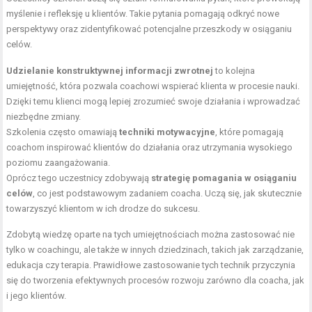
myślenie i refleksję u klientów. Takie pytania pomagają odkryć nowe
perspektywy oraz zidentyfikować potencjalne przeszkody w osiąganiu
celów.
Udzielanie konstruktywnej informacji zwrotnej
to kolejna
umiejętność, która pozwala coachowi wspierać klienta w procesie nauki.
Dzięki temu klienci mogą lepiej zrozumieć swoje działania i wprowadzać
niezbędne zmiany.
Szkolenia często omawiają
techniki motywacyjne
, które pomagają
coachom inspirować klientów do działania oraz utrzymania wysokiego
poziomu zaangażowania.
Oprócz tego uczestnicy zdobywają
strategię pomagania w osiąganiu
celów
, co jest podstawowym zadaniem coacha. Uczą się, jak skutecznie
towarzyszyć klientom w ich drodze do sukcesu.
Zdobytą wiedzę oparte na tych umiejętnościach można zastosować nie
tylko w coachingu, ale także w innych dziedzinach, takich jak zarządzanie,
edukacja czy terapia. Prawidłowe zastosowanie tych technik przyczynia
się do tworzenia efektywnych procesów rozwoju zarówno dla coacha, jak
i jego klientów.