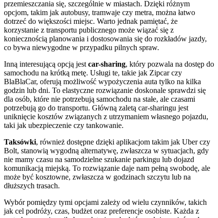
przemieszczania się, szczególnie w miastach. Dzięki różnym
opcjom, takim jak autobusy, tramwaje czy metra, można łatwo
dotrzeć do większości miejsc. Warto jednak pamiętać, że
korzystanie z transportu publicznego może wiązać się z
koniecznością planowania i dostosowania się do rozkładów jazdy,
co bywa niewygodne w przypadku pilnych spraw.
Inną interesującą opcją jest
car-sharing
, który pozwala na dostęp do
samochodu na krótką metę. Usługi te, takie jak Zipcar czy
BlaBlaCar, oferują możliwość wypożyczenia auta tylko na kilka
godzin lub dni. To elastyczne rozwiązanie doskonale sprawdzi się
dla osób, które nie potrzebują samochodu na stałe, ale czasami
potrzebują go do transportu. Główną zaletą car-sharingu jest
uniknięcie kosztów związanych z utrzymaniem własnego pojazdu,
taki jak ubezpieczenie czy tankowanie.
Taksówki
, również dostępne dzięki aplikacjom takim jak Uber czy
Bolt, stanowią wygodną alternatywę, zwłaszcza w sytuacjach, gdy
nie mamy czasu na samodzielne szukanie parkingu lub dojazd
komunikacją miejską. To rozwiązanie daje nam pełną swobodę, ale
może być kosztowne, zwłaszcza w godzinach szczytu lub na
dłuższych trasach.
Wybór pomiędzy tymi opcjami zależy od wielu czynników, takich
jak cel podróży, czas, budżet oraz preferencje osobiste. Każda z