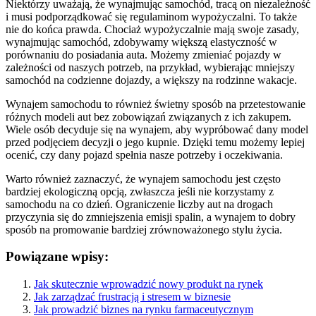
Niektórzy uważają, że wynajmując samochód, tracą on niezależność
i musi podporządkować się regulaminom wypożyczalni. To także
nie do końca prawda. Chociaż wypożyczalnie mają swoje zasady,
wynajmując samochód, zdobywamy większą elastyczność w
porównaniu do posiadania auta. Możemy zmieniać pojazdy w
zależności od naszych potrzeb, na przykład, wybierając mniejszy
samochód na codzienne dojazdy, a większy na rodzinne wakacje.
Wynajem samochodu to również świetny sposób na przetestowanie
różnych modeli aut bez zobowiązań związanych z ich zakupem.
Wiele osób decyduje się na wynajem, aby wypróbować dany model
przed podjęciem decyzji o jego kupnie. Dzięki temu możemy lepiej
ocenić, czy dany pojazd spełnia nasze potrzeby i oczekiwania.
Warto również zaznaczyć, że wynajem samochodu jest często
bardziej ekologiczną opcją, zwłaszcza jeśli nie korzystamy z
samochodu na co dzień. Ograniczenie liczby aut na drogach
przyczynia się do zmniejszenia emisji spalin, a wynajem to dobry
sposób na promowanie bardziej zrównoważonego stylu życia.
Powiązane wpisy:
Jak skutecznie wprowadzić nowy produkt na rynek
Jak zarządzać frustracją i stresem w biznesie
Jak prowadzić biznes na rynku farmaceutycznym