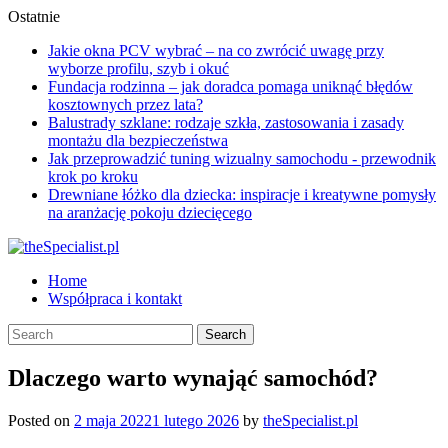
Skip
Ostatnie
to
Jakie okna PCV wybrać – na co zwrócić uwagę przy
content
wyborze profilu, szyb i okuć
Fundacja rodzinna – jak doradca pomaga uniknąć błędów
kosztownych przez lata?
Balustrady szklane: rodzaje szkła, zastosowania i zasady
montażu dla bezpieczeństwa
Jak przeprowadzić tuning wizualny samochodu - przewodnik
krok po kroku
Drewniane łóżko dla dziecka: inspiracje i kreatywne pomysły
na aranżację pokoju dziecięcego
Home
Współpraca i kontakt
Dlaczego warto wynająć samochód?
Posted on
2 maja 2022
1 lutego 2026
by
theSpecialist.pl