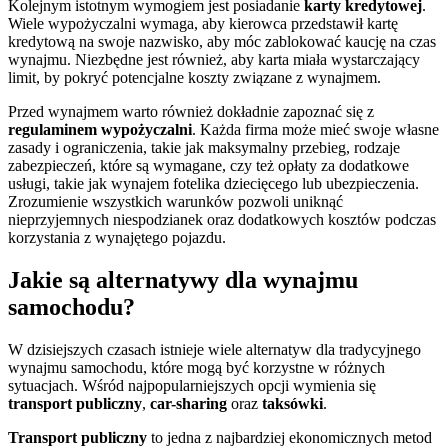
Kolejnym istotnym wymogiem jest posiadanie
karty kredytowej
.
Wiele wypożyczalni wymaga, aby kierowca przedstawił kartę
kredytową na swoje nazwisko, aby móc zablokować kaucję na czas
wynajmu. Niezbędne jest również, aby karta miała wystarczający
limit, by pokryć potencjalne koszty związane z wynajmem.
Przed wynajmem warto również dokładnie zapoznać się z
regulaminem wypożyczalni
. Każda firma może mieć swoje własne
zasady i ograniczenia, takie jak maksymalny przebieg, rodzaje
zabezpieczeń, które są wymagane, czy też opłaty za dodatkowe
usługi, takie jak wynajem fotelika dziecięcego lub ubezpieczenia.
Zrozumienie wszystkich warunków pozwoli uniknąć
nieprzyjemnych niespodzianek oraz dodatkowych kosztów podczas
korzystania z wynajętego pojazdu.
Jakie są alternatywy dla wynajmu
samochodu?
W dzisiejszych czasach istnieje wiele alternatyw dla tradycyjnego
wynajmu samochodu, które mogą być korzystne w różnych
sytuacjach. Wśród najpopularniejszych opcji wymienia się
transport publiczny
,
car-sharing
oraz
taksówki
.
Transport publiczny
to jedna z najbardziej ekonomicznych metod