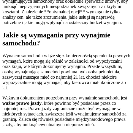
wynajmujących samochody oraz dokładnie sprawdzić umowy, aby
uniknąć nieprzyjemnych niespodzianek związanych z ukrytymi
kosztami. Znalezienie **optymalnej opcji** wymaga nie tylko
analizy cen, ale także zrozumienia, jakie usługi są naprawdę
potrzebne i jakie mogą wpłynąć na ostateczny budżet wynajmu.
Jakie są wymagania przy wynajmie
samochodu?
Wynajem samochodu wiąże się z koniecznością spełnienia pewnych
wymagań, które mogą się różnić w zależności od wypożyczalni
oraz kraju, w którym dokonujemy wynajmu. Przede wszystkim,
osobą wynajmującą samochód powinna być osoba pełnoletnia,
zazwyczaj musząca mieć co najmniej 21 lat, chociaż niektóre
wypożyczalnie mogą wymagać, aby kierowca miał ukończone 25
lat.
Ważnym dokumentem potrzebnym przy wynajmie samochodu jest
ważne prawo jazdy
, które powinno być posiadane przez co
najmniej rok. Prawo jazdy zagraniczne może być wymagane w
niektórych sytuacjach, zwłaszcza jeśli wynajmujemy samochód za
granicą. Zaleca się również posiadanie międzynarodowego prawa
jazdy, aby uniknąć ewentualnych nieporozumień.