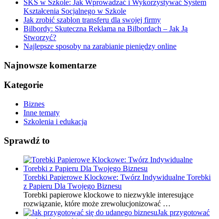
SKS w Szkole: Jak Wprowadzać i Wykorzystywać System
Kształcenia Socjalnego w Szkole
Jak zrobić szablon transferu dla swojej firmy
Bilbordy: Skuteczna Reklama na Bilbordach – Jak Ją
Stworzyć?
Najlepsze sposoby na zarabianie pieniędzy online
Najnowsze komentarze
Kategorie
Biznes
Inne tematy
Szkolenia i edukacja
Sprawdź to
Torebki Papierowe Klockowe: Twórz Indywidualne Torebki
z Papieru Dla Twojego Biznesu
Torebki papierowe klockowe to niezwykle interesujące
rozwiązanie, które może zrewolucjonizować …
Jak przygotować