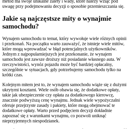
metod ma swoje unikalne zalety i wady, które należy wziąć pod
uwagę przy podejmowaniu decyzji o sposobie przemieszczania się.
Jakie są najczęstsze mity o wynajmie
samochodu?
Wynajem samochodu to temat, który wywołuje wiele różnych opinii
i przekonań. Na początku warto zauważyć, że istnieje wiele mitów,
które mogą wprowadzać w błąd potencjalnych użytkowników.
Jednym z najpopularniejszych jest przekonanie, że wynajem
samochodu jest zawsze droższy niż posiadanie własnego auta. W
rzeczywistości, wynóz pojazdu może być bardziej opłacalny,
szczególnie w sytuacjach, gdy potrzebujemy samochodu tylko na
krótki czas.
Kolejnym mitem jest to, że wynajem samochodu wiąże się z dużymi
ukrytymi kosztami. Wiele osób obawia się, że dodatkowe opłaty,
takie jak ubezpieczenie czy opłata za dodatkowego kierowcę,
znacznie podwyższą cenę wynajmu. Jednak wiele wypożyczalni
oferuje przejrzyste zasady i pakiety, które mogą obejmować te
dodatkowe opłaty. Warto przed podjęciem decyzji dokładnie
zapoznać się z warunkami wynajmu, co pozwoli uniknąć
nieprzyjemnych niespodzianek.