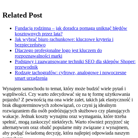
Related Post
Fundacja rodzinna – jak doradca pomaga uniknąć błędów
kosztownych przez lata?
Jak wybrać biuro rachunkowe: kluczowe kryteria i
bezpieczeństwo
Dlaczego profesjonalne logo jest kluczem do
rozpoznawalności marki
Podstawy i zaawansowane techniki SEO dla sklepów Shoper:
przewodnik
Rodzaje tachografów: cyfrowe, analogowe i nowoczesne
smart urządzenia
Wynajem samochodu to temat, który może budzić wiele pytań i
wątpliwości. Czy warto zdecydować się na tę formę użytkowania
pojazdu? Z pewnością ma ona wiele zalet, takich jak elastyczność i
brak długoterminowych zobowiązań, co czyni ją idealnym
rozwiązaniem dla osób podróżujących służbowo czy planujących
wakacje. Jednak koszty wynajmu oraz wymagania, które trzeba
spełnić, mogą zaskoczyć niektórych. Warto również przyjrzeć się
alternatywom oraz obalić popularne mity związane z wynajmem,
aby podjąć świadomą decyzję, która najlepiej odpowiada naszym