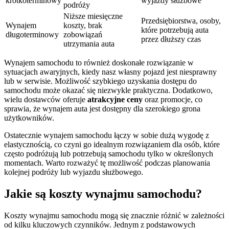
krótkoterminowy
wyjazdy służbowe
podróży
Niższe miesięczne
Przedsiębiorstwa, osoby,
Wynajem
koszty, brak
które potrzebują auta
długoterminowy
zobowiązań
przez dłuższy czas
utrzymania auta
Wynajem samochodu to również doskonałe rozwiązanie w
sytuacjach awaryjnych, kiedy nasz własny pojazd jest niesprawny
lub w serwisie. Możliwość szybkiego uzyskania dostępu do
samochodu może okazać się niezwykle praktyczna. Dodatkowo,
wielu dostawców oferuje
atrakcyjne ceny
oraz promocje, co
sprawia, że wynajem auta jest dostępny dla szerokiego grona
użytkowników.
Ostatecznie wynajem samochodu łączy w sobie dużą wygodę z
elastycznością, co czyni go idealnym rozwiązaniem dla osób, które
często podróżują lub potrzebują samochodu tylko w określonych
momentach. Warto rozważyć tę możliwość podczas planowania
kolejnej podróży lub wyjazdu służbowego.
Jakie są koszty wynajmu samochodu?
Koszty wynajmu samochodu mogą się znacznie różnić w zależności
od kilku kluczowych czynników. Jednym z podstawowych