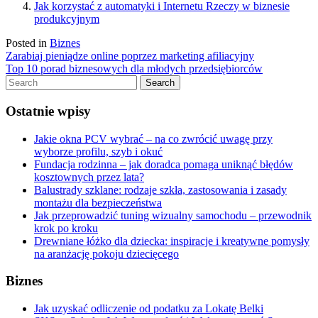
Jak korzystać z automatyki i Internetu Rzeczy w biznesie
produkcyjnym
Posted in
Biznes
Nawigacja
Zarabiaj pieniądze online poprzez marketing afiliacyjny
Top 10 porad biznesowych dla młodych przedsiębiorców
wpisu
Ostatnie wpisy
Jakie okna PCV wybrać – na co zwrócić uwagę przy
wyborze profilu, szyb i okuć
Fundacja rodzinna – jak doradca pomaga uniknąć błędów
kosztownych przez lata?
Balustrady szklane: rodzaje szkła, zastosowania i zasady
montażu dla bezpieczeństwa
Jak przeprowadzić tuning wizualny samochodu – przewodnik
krok po kroku
Drewniane łóżko dla dziecka: inspiracje i kreatywne pomysły
na aranżację pokoju dziecięcego
Biznes
Jak uzyskać odliczenie od podatku za Lokatę Belki