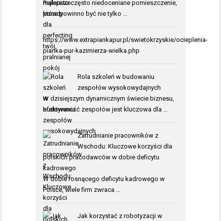
Pralnia to często niedoceniane pomieszczenie,
które powinno być nie tylko …
https://www.extrapiankapur.pl/swietokrzyskie/ocieplenia-
pianka-pur-kazimierza-wielka.php
Rola szkoleń w budowaniu
zespołów wysokowydajnych
W dzisiejszym dynamicznym świecie biznesu,
efektywność zespołów jest kluczowa dla …
Zatrudnianie pracowników z
Wschodu: Kluczowe korzyści dla
polskich pracodawców w dobie deficytu
kadrowego
W dobie rosnącego deficytu kadrowego w
Polsce, wiele firm zwraca …
Jak korzystać z robotyzacji w