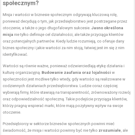
społecznym?
Misja i wartości w biznesie społecznym odgrywają kluczową rolę,
ponieważ decydują o tym, jak przedsiębiorstwo jest postrzegane przez
otoczenie, a także o jego długofalowym sukcesie.
Jasno określona
misja
nie tylko definiuje cel działalności, ale także przyciąga klientów
oraz potencjalnych partnerów. Kiedy ludzie rozumieją, co oferuje dany
biznes społeczny i jakie wartości za nim stoją, łatwiej jest im się z nim
identyfikować.
Wartości są równie ważne, ponieważ odzwierciedlają etykę działania i
kulturę organizacyjną.
Budowanie zaufania oraz lojalności
w
społeczności jest możliwe tylko wtedy, gdy wartości są realizowane w
codziennych działaniach przedsiębiorstwa. Ludzie coraz częściej
wybierają firmy, które stawiają na transparentność, zrównoważony rozwój
oraz odpowiedzialność społeczną. Takie podejście przyciąga klientów,
którzy pragną wspierać marki, które mają pozytywny wpływ na swoje
otoczenie.
Przedsiębiorcy w sektorze biznesów społecznych powinni mieć
świadomość, że misja i wartości powinny być nie tylko
zrozumiałe
, ale