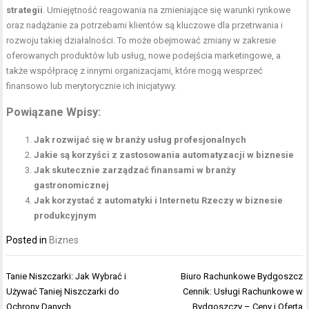
strategii
. Umiejętność reagowania na zmieniające się warunki rynkowe
oraz nadążanie za potrzebami klientów są kluczowe dla przetrwania i
rozwoju takiej działalności. To może obejmować zmiany w zakresie
oferowanych produktów lub usług, nowe podejścia marketingowe, a
także współpracę z innymi organizacjami, które mogą wesprzeć
finansowo lub merytorycznie ich inicjatywy.
Powiązane Wpisy:
Jak rozwijać się w branży usług profesjonalnych
Jakie są korzyści z zastosowania automatyzacji w biznesie
Jak skutecznie zarządzać finansami w branży
gastronomicznej
Jak korzystać z automatyki i Internetu Rzeczy w biznesie
produkcyjnym
Posted in
Biznes
Nawigacja
Tanie Niszczarki: Jak Wybrać i
Biuro Rachunkowe Bydgoszcz
wpisu
Używać Taniej Niszczarki do
Cennik: Usługi Rachunkowe w
Ochrony Danych
Bydgoszczy – Ceny i Oferta