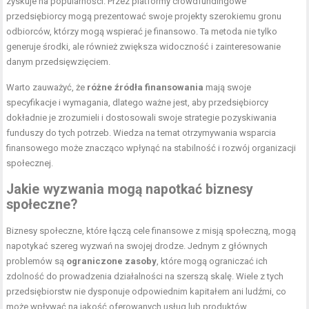
zyskuje na popularności. Przez platformy crowdfundingowe
przedsiębiorcy mogą prezentować swoje projekty szerokiemu gronu
odbiorców, którzy mogą wspierać je finansowo. Ta metoda nie tylko
generuje środki, ale również zwiększa widoczność i zainteresowanie
danym przedsięwzięciem.
Warto zauważyć, że
różne źródła finansowania
mają swoje
specyfikacje i wymagania, dlatego ważne jest, aby przedsiębiorcy
dokładnie je zrozumieli i dostosowali swoje strategie pozyskiwania
funduszy do tych potrzeb. Wiedza na temat otrzymywania wsparcia
finansowego może znacząco wpłynąć na stabilność i rozwój organizacji
społecznej.
Jakie wyzwania mogą napotkać biznesy
społeczne?
Biznesy społeczne, które łączą cele finansowe z misją społeczną, mogą
napotykać szereg wyzwań na swojej drodze. Jednym z głównych
problemów są
ograniczone zasoby
, które mogą ograniczać ich
zdolność do prowadzenia działalności na szerszą skalę. Wiele z tych
przedsiębiorstw nie dysponuje odpowiednim kapitałem ani ludźmi, co
może wpływać na jakość oferowanych usług lub produktów.