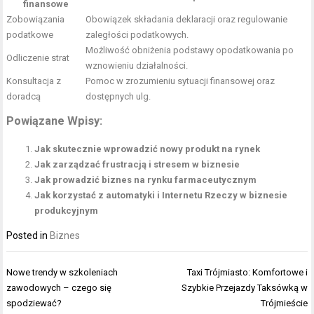
finansowe
Zobowiązania
Obowiązek składania deklaracji oraz regulowanie
podatkowe
zaległości podatkowych.
Możliwość obniżenia podstawy opodatkowania po
Odliczenie strat
wznowieniu działalności.
Konsultacja z
Pomoc w zrozumieniu sytuacji finansowej oraz
doradcą
dostępnych ulg.
Powiązane Wpisy:
Jak skutecznie wprowadzić nowy produkt na rynek
Jak zarządzać frustracją i stresem w biznesie
Jak prowadzić biznes na rynku farmaceutycznym
Jak korzystać z automatyki i Internetu Rzeczy w biznesie
produkcyjnym
Posted in
Biznes
Nawigacja
Nowe trendy w szkoleniach
Taxi Trójmiasto: Komfortowe i
wpisu
zawodowych – czego się
Szybkie Przejazdy Taksówką w
spodziewać?
Trójmieście