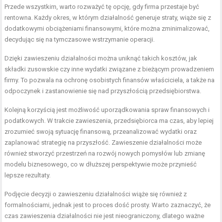
Przede wszystkim, warto rozważyć tę opcję, gdy firma przestaje być
rentowna. Każdy okres, w którym działalność generuje straty, wiąże się z
dodatkowymi obciążeniami finansowymi, które można zminimalizować,
decydując się na tymczasowe wstrzymanie operacji.
Dzięki zawieszeniu działalności można uniknąć takich kosztów, jak
składki zusowskie czy inne wydatki związane z bieżącym prowadzeniem
firmy. To pozwala na ochronę osobistych finansów właściciela, a także na
odpoczynek i zastanowienie się nad przyszłością przedsiębiorstwa.
Kolejną korzyścią jest możliwość uporządkowania spraw finansowych i
podatkowych. W trakcie zawieszenia, przedsiębiorca ma czas, aby lepiej
zrozumieć swoją sytuację finansową, przeanalizować wydatki oraz
zaplanować strategię na przyszłość. Zawieszenie działalności może
również stworzyć przestrzeń na rozwój nowych pomysłów lub zmianę
modelu biznesowego, co w dłuższej perspektywie może przynieść
lepsze rezultaty.
Podjęcie decyzji o zawieszeniu działalności wiąże się również z
formalnościami, jednak jest to proces dość prosty. Warto zaznaczyć, że
czas zawieszenia działalności nie jest nieograniczony, dlatego ważne