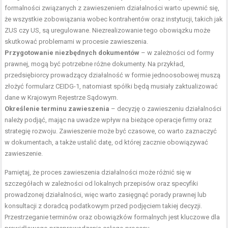
formalności związanych z zawieszeniem działalności warto upewnić się,
że wszystkie zobowiązania wobec kontrahentów oraz instytucji, takich jak
ZUS czy US, są uregulowane. Niezrealizowanie tego obowiązku może
skutkować problemami w procesie zawieszenia.
Przygotowanie niezbędnych dokumentów
– w zależności od formy
prawnej, mogą być potrzebne różne dokumenty. Na przykład,
przedsiębiorcy prowadzący działalność w formie jednoosobowej muszą
złożyć formularz CEIDG-1, natomiast spółki będą musiały zaktualizować
dane w Krajowym Rejestrze Sądowym.
Określenie terminu zawieszenia
– decyzję o zawieszeniu działalności
należy podjąć, mając na uwadze wpływ na bieżące operacje firmy oraz
strategię rozwoju. Zawieszenie może być czasowe, co warto zaznaczyć
w dokumentach, a także ustalić datę, od której zacznie obowiązywać
zawieszenie.
Pamiętaj, że proces zawieszenia działalności może różnić się w
szczegółach w zależności od lokalnych przepisów oraz specyfiki
prowadzonej działalności, więc warto zasięgnąć porady prawnej lub
konsultacji z doradcą podatkowym przed podjęciem takiej decyzji.
Przestrzeganie terminów oraz obowiązków formalnych jest kluczowe dla