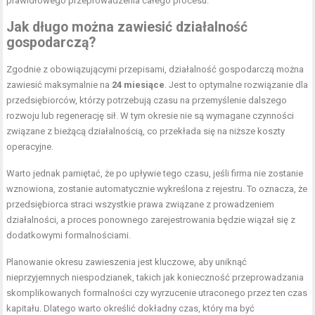
prawidłowego przeprowadzenia całego procesu.
Jak długo można zawiesić działalność
gospodarczą?
Zgodnie z obowiązującymi przepisami, działalność gospodarczą można
zawiesić maksymalnie na
24 miesiące
. Jest to optymalne rozwiązanie dla
przedsiębiorców, którzy potrzebują czasu na przemyślenie dalszego
rozwoju lub regenerację sił. W tym okresie nie są wymagane czynności
związane z bieżącą działalnością, co przekłada się na niższe koszty
operacyjne.
Warto jednak pamiętać, że po upływie tego czasu, jeśli firma nie zostanie
wznowiona, zostanie automatycznie wykreślona z rejestru. To oznacza, że
przedsiębiorca straci wszystkie prawa związane z prowadzeniem
działalności, a proces ponownego zarejestrowania będzie wiązał się z
dodatkowymi formalnościami.
Planowanie okresu zawieszenia jest kluczowe, aby uniknąć
nieprzyjemnych niespodzianek, takich jak konieczność przeprowadzania
skomplikowanych formalności czy wyrzucenie utraconego przez ten czas
kapitału. Dlatego warto określić dokładny czas, który ma być