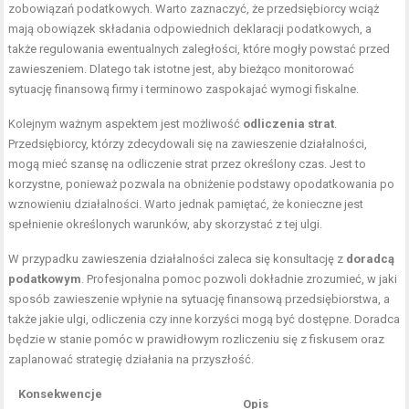
zobowiązań podatkowych. Warto zaznaczyć, że przedsiębiorcy wciąż
mają obowiązek składania odpowiednich deklaracji podatkowych, a
także regulowania ewentualnych zaległości, które mogły powstać przed
zawieszeniem. Dlatego tak istotne jest, aby bieżąco monitorować
sytuację finansową firmy i terminowo zaspokajać wymogi fiskalne.
Kolejnym ważnym aspektem jest możliwość
odliczenia strat
.
Przedsiębiorcy, którzy zdecydowali się na zawieszenie działalności,
mogą mieć szansę na odliczenie strat przez określony czas. Jest to
korzystne, ponieważ pozwala na obniżenie podstawy opodatkowania po
wznowieniu działalności. Warto jednak pamiętać, że konieczne jest
spełnienie określonych warunków, aby skorzystać z tej ulgi.
W przypadku zawieszenia działalności zaleca się konsultację z
doradcą
podatkowym
. Profesjonalna pomoc pozwoli dokładnie zrozumieć, w jaki
sposób zawieszenie wpłynie na sytuację finansową przedsiębiorstwa, a
także jakie ulgi, odliczenia czy inne korzyści mogą być dostępne. Doradca
będzie w stanie pomóc w prawidłowym rozliczeniu się z fiskusem oraz
zaplanować strategię działania na przyszłość.
Konsekwencje
Opis