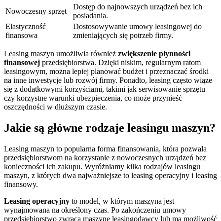
Dostęp do najnowszych urządzeń bez ich
Nowoczesny sprzęt
posiadania.
Elastyczność
Dostosowywanie umowy leasingowej do
finansowa
zmieniających się potrzeb firmy.
Leasing maszyn umożliwia również
zwiększenie płynności
finansowej
przedsiębiorstwa. Dzięki niskim, regularnym ratom
leasingowym, można lepiej planować budżet i przeznaczać środki
na inne inwestycje lub rozwój firmy. Ponadto, leasing często wiąże
się z dodatkowymi korzyściami, takimi jak serwisowanie sprzętu
czy korzystne warunki ubezpieczenia, co może przynieść
oszczędności w dłuższym czasie.
Jakie są główne rodzaje leasingu maszyn?
Leasing maszyn to popularna forma finansowania, która pozwala
przedsiębiorstwom na korzystanie z nowoczesnych urządzeń bez
konieczności ich zakupu. Wyróżniamy kilka rodzajów leasingu
maszyn, z których dwa najważniejsze to leasing operacyjny i leasing
finansowy.
Leasing operacyjny
to model, w którym maszyna jest
wynajmowana na określony czas. Po zakończeniu umowy
przedsiębiorstwo zwraca maszynę leasingodawcy lub ma możliwość