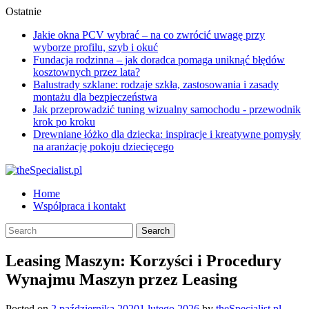
Skip
Ostatnie
to
Jakie okna PCV wybrać – na co zwrócić uwagę przy
content
wyborze profilu, szyb i okuć
Fundacja rodzinna – jak doradca pomaga uniknąć błędów
kosztownych przez lata?
Balustrady szklane: rodzaje szkła, zastosowania i zasady
montażu dla bezpieczeństwa
Jak przeprowadzić tuning wizualny samochodu - przewodnik
krok po kroku
Drewniane łóżko dla dziecka: inspiracje i kreatywne pomysły
na aranżację pokoju dziecięcego
Home
Współpraca i kontakt
Leasing Maszyn: Korzyści i Procedury
Wynajmu Maszyn przez Leasing
Posted on
2 października 2020
1 lutego 2026
by
theSpecialist.pl