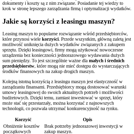
dokumenty i koszty są z nim związane. Posiadanie tej wiedzy to
krok w stronę lepszego zarządzania firmą i optymalizacji wydatków.
Jakie są korzyści z leasingu maszyn?
Leasing maszyn to popularne rozwiązanie wśród przedsiębiorców,
które przynosi wiele
korzyści
. Przede wszystkim, główną zaletą jest
możliwość uniknięcia dużych wydatków związanych z zakupem
sprzętu. Dzięki leasingowi, firmy mogą użytkować nowoczesne
urządzenia bez konieczności jednorazowego wydawania dużych
sum pieniędzy. To jest szczególnie ważne dla
małych i średnich
przedsiębiorstw
, które mogą nie mieć dostępu do wystarczających
środków finansowych na zakup drogich maszyn.
Kolejną istotną korzyścią z leasingu maszyn jest elastyczność w
zarządzaniu finansami. Przedsiębiorcy mogą dostosować warunki
umowy leasingowej do swoich aktualnych potrzeb i możliwości
budżetowych. Dzięki temu, zamiast inwestować w sprzęt, który
może stać się przestarzały, można korzystać z najnowszych
technologii, co pozwala utrzymać konkurencyjność na rynku.
Korzyść
Opis
Obniżenie kosztów
Brak potrzeby jednorazowej inwestycji w
początkowych
zakup maszyn.