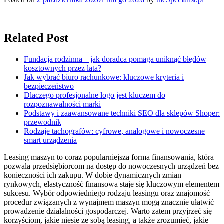
Related Post
Fundacja rodzinna – jak doradca pomaga uniknąć błędów
kosztownych przez lata?
Jak wybrać biuro rachunkowe: kluczowe kryteria i
bezpieczeństwo
Dlaczego profesjonalne logo jest kluczem do
rozpoznawalności marki
Podstawy i zaawansowane techniki SEO dla sklepów Shoper:
przewodnik
Rodzaje tachografów: cyfrowe, analogowe i nowoczesne
smart urządzenia
Leasing maszyn to coraz popularniejsza forma finansowania, która
pozwala przedsiębiorcom na dostęp do nowoczesnych urządzeń bez
konieczności ich zakupu. W dobie dynamicznych zmian
rynkowych, elastyczność finansowa staje się kluczowym elementem
sukcesu. Wybór odpowiedniego rodzaju leasingu oraz znajomość
procedur związanych z wynajmem maszyn mogą znacznie ułatwić
prowadzenie działalności gospodarczej. Warto zatem przyjrzeć się
korzyściom, jakie niesie ze sobą leasing, a także zrozumieć, jakie