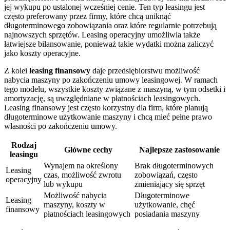
jej wykupu po ustalonej wcześniej cenie. Ten typ leasingu jest
często preferowany przez firmy, które chcą uniknąć
długoterminowego zobowiązania oraz które regularnie potrzebują
najnowszych sprzętów. Leasing operacyjny umożliwia także
łatwiejsze bilansowanie, ponieważ takie wydatki można zaliczyć
jako koszty operacyjne.
Z kolei
leasing finansowy
daje przedsiębiorstwu możliwość
nabycia maszyny po zakończeniu umowy leasingowej. W ramach
tego modelu, wszystkie koszty związane z maszyną, w tym odsetki i
amortyzację, są uwzględniane w płatnościach leasingowych.
Leasing finansowy jest często korzystny dla firm, które planują
długoterminowe użytkowanie maszyny i chcą mieć pełne prawo
własności po zakończeniu umowy.
Rodzaj
Główne cechy
Najlepsze zastosowanie
leasingu
Wynajem na określony
Brak długoterminowych
Leasing
czas, możliwość zwrotu
zobowiązań, często
operacyjny
lub wykupu
zmieniający się sprzęt
Możliwość nabycia
Długoterminowe
Leasing
maszyny, koszty w
użytkowanie, chęć
finansowy
płatnościach leasingowych
posiadania maszyny