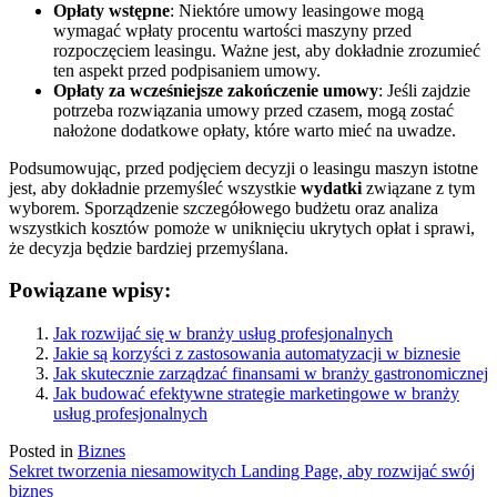
Opłaty wstępne
: Niektóre umowy leasingowe mogą
wymagać wpłaty procentu wartości maszyny przed
rozpoczęciem leasingu. Ważne jest, aby dokładnie zrozumieć
ten aspekt przed podpisaniem umowy.
Opłaty za wcześniejsze zakończenie umowy
: Jeśli zajdzie
potrzeba rozwiązania umowy przed czasem, mogą zostać
nałożone dodatkowe opłaty, które warto mieć na uwadze.
Podsumowując, przed podjęciem decyzji o leasingu maszyn istotne
jest, aby dokładnie przemyśleć wszystkie
wydatki
związane z tym
wyborem. Sporządzenie szczegółowego budżetu oraz analiza
wszystkich kosztów pomoże w uniknięciu ukrytych opłat i sprawi,
że decyzja będzie bardziej przemyślana.
Powiązane wpisy:
Jak rozwijać się w branży usług profesjonalnych
Jakie są korzyści z zastosowania automatyzacji w biznesie
Jak skutecznie zarządzać finansami w branży gastronomicznej
Jak budować efektywne strategie marketingowe w branży
usług profesjonalnych
Posted in
Biznes
Nawigacja
Sekret tworzenia niesamowitych Landing Page, aby rozwijać swój
biznes