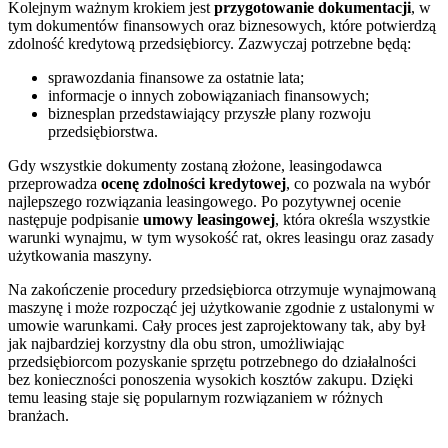
Kolejnym ważnym krokiem jest
przygotowanie dokumentacji
, w
tym dokumentów finansowych oraz biznesowych, które potwierdzą
zdolność kredytową przedsiębiorcy. Zazwyczaj potrzebne będą:
sprawozdania finansowe za ostatnie lata;
informacje o innych zobowiązaniach finansowych;
biznesplan przedstawiający przyszłe plany rozwoju
przedsiębiorstwa.
Gdy wszystkie dokumenty zostaną złożone, leasingodawca
przeprowadza
ocenę zdolności kredytowej
, co pozwala na wybór
najlepszego rozwiązania leasingowego. Po pozytywnej ocenie
następuje podpisanie
umowy leasingowej
, która określa wszystkie
warunki wynajmu, w tym wysokość rat, okres leasingu oraz zasady
użytkowania maszyny.
Na zakończenie procedury przedsiębiorca otrzymuje wynajmowaną
maszynę i może rozpocząć jej użytkowanie zgodnie z ustalonymi w
umowie warunkami. Cały proces jest zaprojektowany tak, aby był
jak najbardziej korzystny dla obu stron, umożliwiając
przedsiębiorcom pozyskanie sprzętu potrzebnego do działalności
bez konieczności ponoszenia wysokich kosztów zakupu. Dzięki
temu leasing staje się popularnym rozwiązaniem w różnych
branżach.