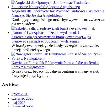
Angielski dla Opornych: Jak Pokonać Trudności i Skutecznie
Nauczyć Się Języka Angielskiego
Nauka języka angielskiego może być wyzwaniem, zwłaszcza
dla tych, którzy …
Szkolenia dla przedstawicieli branży eventowej – jak
planować i zarządzać budżetem wydarzenia?
W branży eventowej, gdzie każdy szczegół ma znaczenie,
umiejętność efektywnego …
Nawigator Forex: Jak Efektywnie Poruszać Się po Rynku
Forex z Nawigatorem
Rynek Forex, będący globalnym centrum wymiany walut,
fascynuje i przyciąga …
Archiwa
lipiec 2026
czerwiec 2026
maj 2026
kwiecień 2026