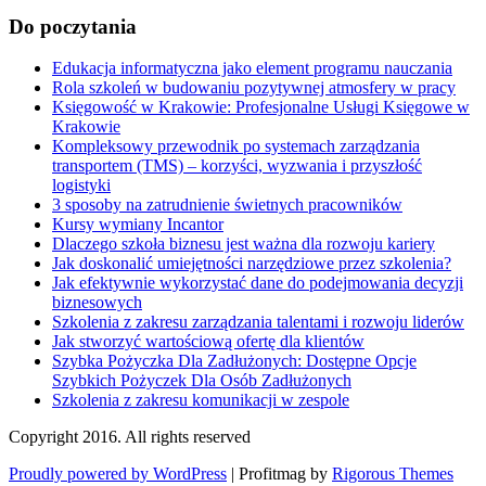
Do poczytania
Edukacja informatyczna jako element programu nauczania
Rola szkoleń w budowaniu pozytywnej atmosfery w pracy
Księgowość w Krakowie: Profesjonalne Usługi Księgowe w
Krakowie
Kompleksowy przewodnik po systemach zarządzania
transportem (TMS) – korzyści, wyzwania i przyszłość
logistyki
3 sposoby na zatrudnienie świetnych pracowników
Kursy wymiany Incantor
Dlaczego szkoła biznesu jest ważna dla rozwoju kariery
Jak doskonalić umiejętności narzędziowe przez szkolenia?
Jak efektywnie wykorzystać dane do podejmowania decyzji
biznesowych
Szkolenia z zakresu zarządzania talentami i rozwoju liderów
Jak stworzyć wartościową ofertę dla klientów
Szybka Pożyczka Dla Zadłużonych: Dostępne Opcje
Szybkich Pożyczek Dla Osób Zadłużonych
Szkolenia z zakresu komunikacji w zespole
Copyright 2016. All rights reserved
Proudly powered by WordPress
|
Profitmag by
Rigorous Themes