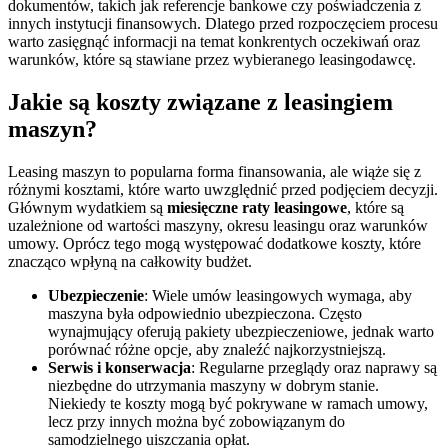
dokumentów, takich jak referencje bankowe czy poświadczenia z
innych instytucji finansowych. Dlatego przed rozpoczęciem procesu
warto zasięgnąć informacji na temat konkrentych oczekiwań oraz
warunków, które są stawiane przez wybieranego leasingodawcę.
Jakie są koszty związane z leasingiem
maszyn?
Leasing maszyn to popularna forma finansowania, ale wiąże się z
różnymi kosztami, które warto uwzględnić przed podjęciem decyzji.
Głównym wydatkiem są
miesięczne raty leasingowe
, które są
uzależnione od wartości maszyny, okresu leasingu oraz warunków
umowy. Oprócz tego mogą występować dodatkowe koszty, które
znacząco wpłyną na całkowity budżet.
Ubezpieczenie
: Wiele umów leasingowych wymaga, aby
maszyna była odpowiednio ubezpieczona. Często
wynajmujący oferują pakiety ubezpieczeniowe, jednak warto
porównać różne opcje, aby znaleźć najkorzystniejszą.
Serwis i konserwacja
: Regularne przeglądy oraz naprawy są
niezbędne do utrzymania maszyny w dobrym stanie.
Niekiedy te koszty mogą być pokrywane w ramach umowy,
lecz przy innych można być zobowiązanym do
samodzielnego uiszczania opłat.