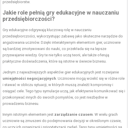
przedsiębiorstw.
Jakie role pełnią gry edukacyjne w nauczaniu
przedsiębiorczości?
Gry edukacyjne odgrywają kluczową rolę w nauczaniu
przedsiębiorczości, wykorzystując zabawę jako skuteczne narzędzie do
angażowania uczniów. Dzięki interaktywnym elementom gier, uczniowie
są bardziej zmotywowani do nauki, co przekłada się na lepsze
przyswajanie wiedzy. Gry te nie tylko uczą teorii, ale także oferują
praktyczne doświadczenia, które są istotne w świecie biznesu.
Jednym z najważniejszych aspektów gier edukacyjnych jest rozwijanie
umiejętności negocjacyjnych
. Uczniowie mogą wcielić się w różne role
i stawać w obliczu sytuacji, w których muszą znaleźć kompromisy i
osiągać cele. Tego typu symulacje uczą, jak efektywnie komunikować się i
przekonywać innych do swoich pomysłów, co jest niezbędne w
prowadzeniu biznesu.
Innym istotnym elementem jest
zarządzanie czasem
. W wielu grach
uczniowie są zmuszeni do podejmowania decyzji w określonym czasie,
co uczy ich organizacji i priorytetyzacji zadań. Tego typu umiejętności są