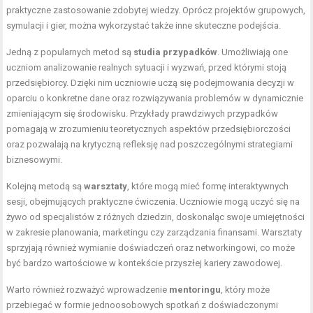
praktyczne zastosowanie zdobytej wiedzy. Oprócz projektów grupowych,
symulacji i gier, można wykorzystać także inne skuteczne podejścia.
Jedną z popularnych metod są
studia przypadków
. Umożliwiają one
uczniom analizowanie realnych sytuacji i wyzwań, przed którymi stoją
przedsiębiorcy. Dzięki nim uczniowie uczą się podejmowania decyzji w
oparciu o konkretne dane oraz rozwiązywania problemów w dynamicznie
zmieniającym się środowisku. Przykłady prawdziwych przypadków
pomagają w zrozumieniu teoretycznych aspektów przedsiębiorczości
oraz pozwalają na krytyczną refleksję nad poszczególnymi strategiami
biznesowymi.
Kolejną metodą są
warsztaty
, które mogą mieć formę interaktywnych
sesji, obejmujących praktyczne ćwiczenia. Uczniowie mogą uczyć się na
żywo od specjalistów z różnych dziedzin, doskonaląc swoje umiejętności
w zakresie planowania, marketingu czy zarządzania finansami. Warsztaty
sprzyjają również wymianie doświadczeń oraz networkingowi, co może
być bardzo wartościowe w kontekście przyszłej kariery zawodowej.
Warto również rozważyć wprowadzenie
mentoringu
, który może
przebiegać w formie jednoosobowych spotkań z doświadczonymi