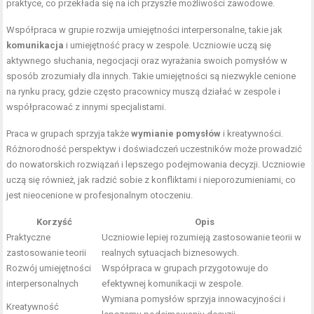
praktyce, co przekłada się na ich przyszłe możliwości zawodowe.
Współpraca w grupie rozwija umiejętności interpersonalne, takie jak
komunikacja
i umiejętność pracy w zespole. Uczniowie uczą się
aktywnego słuchania, negocjacji oraz wyrażania swoich pomysłów w
sposób zrozumiały dla innych. Takie umiejętności są niezwykle cenione
na rynku pracy, gdzie często pracownicy muszą działać w zespole i
współpracować z innymi specjalistami.
Praca w grupach sprzyja także
wymianie pomysłów
i kreatywności.
Różnorodność perspektyw i doświadczeń uczestników może prowadzić
do nowatorskich rozwiązań i lepszego podejmowania decyzji. Uczniowie
uczą się również, jak radzić sobie z konfliktami i nieporozumieniami, co
jest nieocenione w profesjonalnym otoczeniu.
Korzyść
Opis
Praktyczne
Uczniowie lepiej rozumieją zastosowanie teorii w
zastosowanie teorii
realnych sytuacjach biznesowych.
Rozwój umiejętności
Współpraca w grupach przygotowuje do
interpersonalnych
efektywnej komunikacji w zespole.
Wymiana pomysłów sprzyja innowacyjności i
Kreatywność