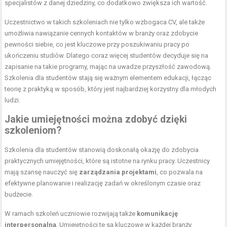
specjalistów z danej dziedziny, co dodatkowo zwiększa ich wartość.
Uczestnictwo w takich szkoleniach nie tylko wzbogaca CV, ale także
umożliwia nawiązanie cennych kontaktów w branży oraz zdobycie
pewności siebie, co jest kluczowe przy poszukiwaniu pracy po
ukończeniu studiów. Dlatego coraz więcej studentów decyduje się na
zapisanie na takie programy, mając na uwadze przyszłość zawodową.
Szkolenia dla studentów stają się ważnym elementem edukacji, łącząc
teorię z praktyką w sposób, który jest najbardziej korzystny dla młodych
ludzi.
Jakie umiejętności można zdobyć dzięki
szkoleniom?
Szkolenia dla studentów stanowią doskonałą okazję do zdobycia
praktycznych umiejętności, które są istotne na rynku pracy. Uczestnicy
mają szansę nauczyć się
zarządzania projektami
, co pozwala na
efektywne planowanie i realizację zadań w określonym czasie oraz
budżecie.
W ramach szkoleń uczniowie rozwijają także
komunikację
interpersonalną
. Umiejętności te są kluczowe w każdej branży,