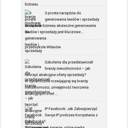
3 proste narzędzia do
generowania leadów i sprzedaży
W świecie biznesu skuteczne generowanie
leadów i sprzedaży jest kluczowe …
przedszkole Wilanów
Szkolenia dla przedstawicieli
branży nieruchomości – jak
tworzyć atrakcyjne oferty sprzedaży?
W dynamicznie rozwijającej się branży
nieruchomości, umiejętność tworzenia
atrakcyjnych ofert …
IP Facebook: Jak Zabezpieczyć
Swoje IP podczas Korzystania z
Facebooka?
W dzisiejszym świecie, gdzie media