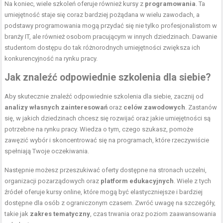
Na koniec, wiele szkoleń oferuje również kursy z
programowania
. Ta
umiejętność staje się coraz bardziej pożądana w wielu zawodach, a
podstawy programowania mogą przydać się nie tylko profesjonalistom w
branży IT, ale również osobom pracującym w innych dziedzinach. Dawanie
studentom dostępu do tak różnorodnych umiejętności zwiększa ich
konkurencyjność na rynku pracy.
Jak znaleźć odpowiednie szkolenia dla siebie?
Aby skutecznie znaleźć odpowiednie szkolenia dla siebie, zacznij od
analizy własnych zainteresowań
oraz
celów zawodowych
. Zastanów
się, w jakich dziedzinach chcesz się rozwijać oraz jakie umiejętności są
potrzebne na rynku pracy. Wiedza o tym, czego szukasz, pomoże
zawęzić wybór i skoncentrować się na programach, które rzeczywiście
spełniają Twoje oczekiwania.
Następnie możesz przeszukiwać oferty dostępne na stronach uczelni,
organizacji pozarządowych oraz
platform edukacyjnych
. Wiele z tych
źródeł oferuje kursy online, które mogą być elastyczniejsze i bardziej
dostępne dla osób z ograniczonym czasem. Zwróć uwagę na szczegóły,
takie jak
zakres tematyczny
, czas trwania oraz poziom zaawansowania