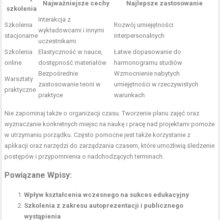
Najważniejsze cechy
Najlepsze zastosowanie
szkolenia
Interakcja z
Szkolenia
Rozwój umiejętności
wykładowcami i innymi
stacjonarne
interpersonalnych
uczestnikami
Szkolenia
Elastyczność w nauce,
Łatwe dopasowanie do
online
dostępność materiałów
harmonogramu studiów
Bezpośrednie
Wzmocnienie nabytych
Warsztaty
zastosowanie teorii w
umiejętności w rzeczywistych
praktyczne
praktyce
warunkach
Nie zapominaj także o organizacji czasu. Tworzenie planu zajęć oraz
wyznaczanie konkretnych miejsc na naukę i pracę nad projektami pomoże
w utrzymaniu porządku. Często pomocne jest także korzystanie z
aplikacji oraz narzędzi do zarządzania czasem, które umożliwią śledzenie
postępów i przypomnienia o nadchodzących terminach.
Powiązane Wpisy:
Wpływ kształcenia wczesnego na sukces edukacyjny
Szkolenia z zakresu autoprezentacji i publicznego
wystąpienia