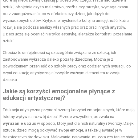
które są nieodzowną częścią procesu twórczego. Praca nad dziełem
sztuki, obojętnie czy to malarstwo, rzeźba czy muzyka, wymaga czasu
oraz zaangażowania, co w efekcie uczy dzieci, jak dążyć do
wyznaczonych celów. Krytyczne myślenie to kolejna umiejętność, która
rozwija się podczas analizy własnych prac oraz prac innych artystów.
Dzieci uczą się oceniać nie tylko estetykę, ale także kontekst i przesłanie
sztuki.
Chociaż te umiejętności są szczególnie związane ze sztuką, ich
zastosowanie wykracza daleko poza tę dziedzinę. Można je z
powodzeniem przenieść do szkoły, pracy oraz codziennych sytuacji, co
czyni edukację artystyczną niezwykle ważnym elementem rozwoju
dziecka.
Jakie są korzyści emocjonalne płynące z
edukacji artystycznej?
Edukacja artystyczna przynosi szereg korzyści emocjonalnych, które mają
istotny wpływ na rozwój dzieci. Przede wszystkim, pozwala na
wyrażanie uczuć
w sposób, który jest dla nich naturalny i twórczy. Dzięki
sztuce, dzieci mogą odkrywać swoje emocje, a także ujawniać je w
bezpiecznym środowisku. Malowanie, rysowanie, muzyka czy taniec stają