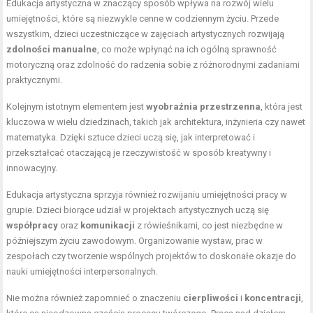
Edukacja artystyczna w znaczący sposób wpływa na rozwój wielu
umiejętności, które są niezwykle cenne w codziennym życiu. Przede
wszystkim, dzieci uczestniczące w zajęciach artystycznych rozwijają
zdolności manualne
, co może wpłynąć na ich ogólną sprawność
motoryczną oraz zdolność do radzenia sobie z różnorodnymi zadaniami
praktycznymi.
Kolejnym istotnym elementem jest
wyobraźnia przestrzenna
, która jest
kluczowa w wielu dziedzinach, takich jak architektura, inżynieria czy nawet
matematyka. Dzięki sztuce dzieci uczą się, jak interpretować i
przekształcać otaczającą je rzeczywistość w sposób kreatywny i
innowacyjny.
Edukacja artystyczna sprzyja również rozwijaniu umiejętności pracy w
grupie. Dzieci biorące udział w projektach artystycznych uczą się
współpracy
oraz
komunikacji
z rówieśnikami, co jest niezbędne w
późniejszym życiu zawodowym. Organizowanie wystaw, prac w
zespołach czy tworzenie wspólnych projektów to doskonałe okazje do
nauki umiejętności interpersonalnych.
Nie można również zapomnieć o znaczeniu
cierpliwości
i
koncentracji
,