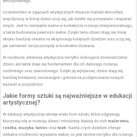
emocjonalnego.
Uczestnictwo w zajęciach artystycznych stwarza również atmosferę
współpracy, w której dzieci uczy się, jak dzielić się pomysłami i wspierać
innych. Jest to niezwykle ważne w kontekście rozwoju interpersonalnego,
a także budowania pewności siebie. Dzięki temu dzieci stają się mniej
skryte i bardziej otwarte na eksplorację kolejnych dziedzin oraz uczą się,
jak zamieniać swoje pomysły w konkretne działania.
W rezultacie, edukacja artystyczna nie tylko wzbogaca doświadczenia
dzieci, ale także staje się fundamentem dla ich dalszego rozwoju
osobistego oraz zawodowego. Dzięki jej wpływowi, dzieci stają się
bardziej kreatywne, innowacyjne i gotowe na podejmowanie nowych
wyzwań w przyszłości.
Jakie formy sztuki są najważniejsze w edukacji
artystycznej?
W edukacji artystycznej istnieje wiele form sztuki, które odgrywają
kluczową rolę w rozwoju dzieci i młodzieży. Należą do nich
malarstwo
,
rzeźba
,
muzyka
,
taniec
oraz
teatr
. Każda z tych dziedzin oferuje
unikalne możliwości wyrażania siebie, co jest istotne nie tylko dla rozwoju