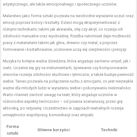
artystycznego, ale także emocjonalnego i społecznego uczniów.
Malarstwo jako forma sztuki pozwala na swobodne wyrażanie uczuć oraz
emocji poprzez kolory i kształty. Dzieci mogą eksperymentować z
różnymi technikami, takimi jak akwarela, olej czy akryl, co rozwija ich
zdolności manualne oraz wyobraźnię. Rzeźba natomiast daje możliwość
pracy z materiałami takimi jak glina, drewno czy metal, a poprzez
formowanie i kształtowanie, uczniowie uczą się cierpliwości i precyzji.
Muzyka to kolejna ważna dziedzina, która angażuje zarówno umysł, jak i
ciało. Uczenie się gry na instrumentach, śpiewanie czy komponowanie
utworów rozwija zdolności słuchowe i rytmiczne, a także buduje pewność
siebie. Taniec pozwala na połączenie ruchu z emocjami, co jest niezwykle
ważne dla młodych ludzi w wyrażaniu siebie i pokonywaniu nieśmiałości.
Warto również zwrócić uwagę na teatr, który angażuje uczniów w
różnorodne aspekty twórczości – od pisania scenariuszy, przez grę
aktorską, po reżyserię. Uczestnictwo w zajęciach teatralnych rozwija
umiejętności współpracy, komunikacji oraz empatii.
Forma
Główne korzyści
Techniki
sztuki