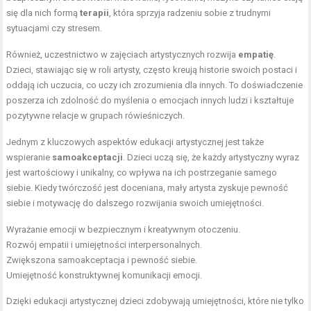
się dla nich formą
terapii
, która sprzyja radzeniu sobie z trudnymi
sytuacjami czy stresem.
Również, uczestnictwo w zajęciach artystycznych rozwija
empatię
.
Dzieci, stawiając się w roli artysty, często kreują historie swoich postaci i
oddają ich uczucia, co uczy ich zrozumienia dla innych. To doświadczenie
poszerza ich zdolność do myślenia o emocjach innych ludzi i kształtuje
pozytywne relacje w grupach rówieśniczych.
Jednym z kluczowych aspektów edukacji artystycznej jest także
wspieranie
samoakceptacji
. Dzieci uczą się, że każdy artystyczny wyraz
jest wartościowy i unikalny, co wpływa na ich postrzeganie samego
siebie. Kiedy twórczość jest doceniana, mały artysta zyskuje pewność
siebie i motywację do dalszego rozwijania swoich umiejętności.
Wyrażanie emocji w bezpiecznym i kreatywnym otoczeniu.
Rozwój empatii i umiejętności interpersonalnych.
Zwiększona samoakceptacja i pewność siebie.
Umiejętność konstruktywnej komunikacji emocji.
Dzięki edukacji artystycznej dzieci zdobywają umiejętności, które nie tylko