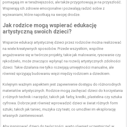
pomagają im w teraźniejszości, ale także przygotowują je na przyszłość.
Wspierają ich zdrowie emocjonalne i pozwalają radzić sobie z
wyzwaniami, które napotkają na swojej drodze.
Jak rodzice mogą wspierać edukację
artystyczną swoich dzieci?
Wsparcie edukacji artystycznej dzieci przez rodziców można realizować
na wiele kreatywnych sposobów. Przede wszystkim, wspólne
angażowanie się w twórcze projekty, takie jak malowanie, rysowanie czy
rękodzieło, może znacząco wpłynąć na rozwój artystycznych zdolności
dzieci. Takie działania nie tylko rozwijają umiejętności manualne, ale
również sprzyjają budowaniu więzi między rodzicem a dzieckiem.
Kolejnym ważnym aspektem jest zapewnienie dostępu do różnorodnych
materiałów artystycznych. Rodzice mogą zachęcać dzieci do korzystania
z różnych technik i narzędzi, takich jak farby, kredki, plastelina czy sztuka
cyfrowa. Dobrze jest również wprowadzić dzieci w świat różnych form
sztuki, takich jak taniec, muzyka czy teatr, co umożliwi im eksplorację
własnych zainteresowań.
Aby inspirować dzieci do twórczości, warto również uczestniczyć w