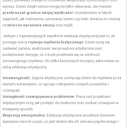
dzieci, ponieważ oferuje im możliwość eksploracji różnorodnych form
wyrazu. Dzieci dzięki sztuce mogą nie tylko relaxować, ale również
przekraczać granice swojej wyobraźni
. Uczestnictwo w takich
zajęciach, jak malowanie, rysowanie, taniec czy teatr, stwarza im szansę
na
twórcze wyrażanie emocji
oraz myśli.
Jednym z najważniejszych aspektów edukacji artystycznej jest to, że
pomaga ona w
rozwoju myślenia krytycznego
. Dzieci uczą się
zadawać pytania, analizować swoje wybory artystyczne oraz
podejmować decyzje, co z kolei przekłada się na zdolność
innowacyjnego myślenia. Oto kilka kluczowych korzyści, jakie niesie za
sobą edukacja artystyczna:
Innowacyjność:
Zajęcia artystyczne zachęcają dzieci do myślenia poza
utartymi schematami, co sprzyja odkrywaniu nowych pomysłów i
rozwiązań.
Umiejętność rozwiązywania problemów:
Praca nad projektami
artystycznymi uczy, jak podejść do trudności oraz szukać rozwiązań w
kreatywny sposób.
Ekspresja emocjonalna:
Edukacja artystyczna umożliwia dzieciom
wyrażanie swoich uczuć, co jest istotne dla ich zdrowia psychicznego i