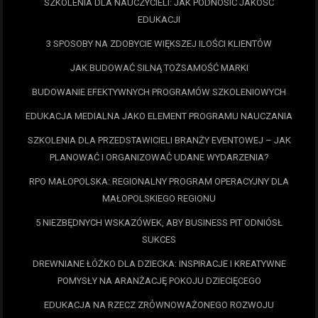
SZKOLENIA DLA NAUCZYCIELI: JAK PODNOSIĆ JAKOŚĆ
EDUKACJI
3 SPOSOBY NA ZDOBYCIE WIĘKSZEJ ILOŚCI KLIENTÓW
JAK BUDOWAĆ SILNĄ TOŻSAMOŚĆ MARKI
BUDOWANIE EFEKTYWNYCH PROGRAMÓW SZKOLENIOWYCH
EDUKACJA MEDIALNA JAKO ELEMENT PROGRAMU NAUCZANIA
SZKOLENIA DLA PRZEDSTAWICIELI BRANŻY EVENTOWEJ – JAK
PLANOWAĆ I ORGANIZOWAĆ UDANE WYDARZENIA?
RPO MAŁOPOLSKA: REGIONALNY PROGRAM OPERACYJNY DLA
MAŁOPOLSKIEGO REGIONU
5 NIEZBĘDNYCH WSKAZÓWEK, ABY BUSINESS PIT ODNIÓSŁ
SUKCES
DREWNIANE ŁÓŻKO DLA DZIECKA: INSPIRACJE I KREATYWNE
POMYSŁY NA ARANŻACJĘ POKOJU DZIECIĘCEGO
EDUKACJA NA RZECZ ZRÓWNOWAŻONEGO ROZWOJU