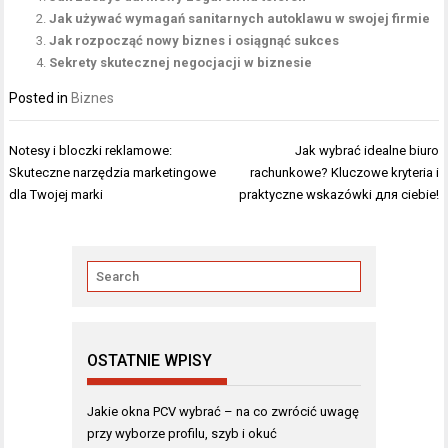
Jak używać wymagań sanitarnych autoklawu w swojej firmie
Jak rozpocząć nowy biznes i osiągnąć sukces
Sekrety skutecznej negocjacji w biznesie
Posted in
Biznes
Nawigacja
Notesy i bloczki reklamowe:
Jak wybrać idealne biuro
wpisu
Skuteczne narzędzia marketingowe
rachunkowe? Kluczowe kryteria i
dla Twojej marki
praktyczne wskazówki для ciebie!
OSTATNIE WPISY
Jakie okna PCV wybrać – na co zwrócić uwagę
przy wyborze profilu, szyb i okuć