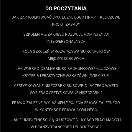
DO POCZYTANIA
JAK ZAPROJEKTOWAĆ SKUTECZNE LOGO FIRMY – KLUCZOWE
KROKI I ZASADY
SZKOLENIA Z ZAKRESU ROZWOJU KOMPETENCJI
INTERPERSONALNYCH
ROLA SZKOLEŃ W ROZWIĄZYWANIU KONFLIKTÓW
MIĘDZYOSOBOWYCH
JAK WYBRAĆ IDEALNE BIURO RACHUNKOWE? KLUCZOWE
KRYTERIA I PRAKTYCZNE WSKAZÓWKI ДЛЯ CIEBIE!
CERTYFIKOWANE NISZCZARKI BIUROWE: DLACZEGO WARTO
WYBIERAĆ CERTYFIKOWANE NISZCZARKI?
PRAWO ZALEŻNE: WYJAŚNIENIE POJĘCIA PRAWA ZALEŻNEGO
W KONTEKŚCIE PRAWA CYWILNEGO
JAKIE UMIEJĘTNOŚCI SĄ KLUCZOWE DLA OSÓB PRACUJĄCYCH
W BRANŻY TRANSPORTU PUBLICZNEGO?