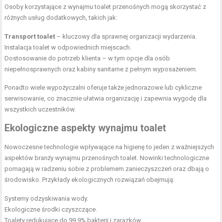
Osoby korzystające z wynajmu toalet przenośnych mogą skorzystać z
różnych usług dodatkowych, takich jak:
Transport toalet
– kluczowy dla sprawnej organizacji wydarzenia.
Instalacja toalet w odpowiednich miejscach.
Dostosowanie do potrzeb klienta – w tym opcje dla osób
niepełnosprawnych oraz kabiny sanitarne z pełnym wyposażeniem.
Ponadto wiele wypożyczalni oferuje także jednorazowe lub cykliczne
serwisowanie, co znacznie ułatwia organizację i zapewnia wygodę dla
wszystkich uczestników.
Ekologiczne aspekty wynajmu toalet
Nowoczesne technologie wpływające na higienę to jeden z ważniejszych
aspektów branży wynajmu przenośnych toalet. Nowinki technologiczne
pomagają w radzeniu sobie z problemem zanieczyszczeń oraz dbają o
środowisko. Przykłady ekologicznych rozwiązań obejmują:
Systemy odzyskiwania wody.
Ekologiczne środki czyszczące.
Toalety redukujące do 99,9% bakterii i zarazków.