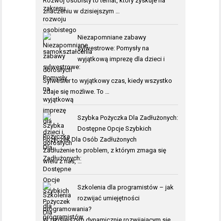
Rozwój osobisty to temat, który zyskuje na
znaczeniu w dzisiejszym …
Niezapomniane zabawy
sylwestrowe: Pomysły na
wyjątkową imprezę dla dzieci i
dorosłych
Sylwester to wyjątkowy czas, kiedy wszystko
zdaje się możliwe. To …
Szybka Pożyczka Dla Zadłużonych:
Dostępne Opcje Szybkich
Pożyczek Dla Osób Zadłużonych
Zadłużenie to problem, z którym zmaga się
wielu z nas, …
Szkolenia dla programistów – jak
rozwijać umiejętności
programowania?
W dzisiejszym dynamicznie rozwijającym się