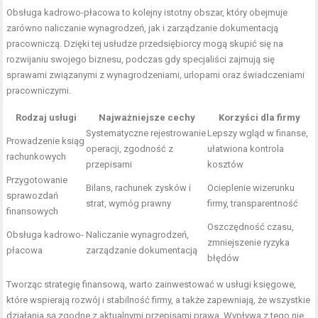
Obsługa kadrowo-płacowa to kolejny istotny obszar, który obejmuje
zarówno naliczanie wynagrodzeń, jak i zarządzanie dokumentacją
pracowniczą. Dzięki tej usłudze przedsiębiorcy mogą skupić się na
rozwijaniu swojego biznesu, podczas gdy specjaliści zajmują się
sprawami związanymi z wynagrodzeniami, urlopami oraz świadczeniami
pracowniczymi.
Rodzaj usługi
Najważniejsze cechy
Korzyści dla firmy
Systematyczne rejestrowanie
Lepszy wgląd w finanse,
Prowadzenie ksiąg
operacji, zgodność z
ułatwiona kontrola
rachunkowych
przepisami
kosztów
Przygotowanie
Bilans, rachunek zysków i
Ocieplenie wizerunku
sprawozdań
strat, wymóg prawny
firmy, transparentność
finansowych
Oszczędność czasu,
Obsługa kadrowo-
Naliczanie wynagrodzeń,
zmniejszenie ryzyka
płacowa
zarządzanie dokumentacją
błędów
Tworząc strategię finansową, warto zainwestować w usługi księgowe,
które wspierają rozwój i stabilność firmy, a także zapewniają, że wszystkie
działania są zgodne z aktualnymi przepisami prawa. Wypływa z tego nie