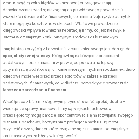
zmniejszyć ryzyko błędów
w księgowości. Księgowi mają
doświadczenie i wiedzę niezbędną do prawidłowego prowadzenia
wszystkich dokumentów finansowych, co minimalizuje ryzyko pomyłek,
które mogą być kosztowne w skutkach. Właściwe prowadzenie
księgowości wpływa również na
reputację firmy
, co jest niezwykle
istotne w dzisiejszym konkurencyjnym środowisku biznesowym.
Inną istotną korzyścią z korzystania z biura księgowego jest dostęp do
specjalistycznej wiedzy
. Księgowi są na bieżąco z przepisami
podatkowymi oraz zmianami w prawie, co pozwala na lepszą
optymalizację podatkową i unikanie nieprzyjemnych niespodzianek. Biuro
księgowe może wesprzeć przedsiębiorców w zakresie strategii
podatkowych i finansowych, co w dłuższej perspektywie prowadzi do
lepszego zarządzania finansami
.
Współpraca z biurem księgowym przynosi również
spokój ducha
–
wiedząc, że sprawy finansowe firmy są w rękach fachowców,
przedsiębiorcy mogą bardziej skoncentrować się na rozwijaniu swojego
biznesu. Dodatkowo, korzystanie z profesjonalnych usług może
przynieść oszczędności, które związane są z unikaniem potencjalnych
kar finansowych za błędy w księgowości.