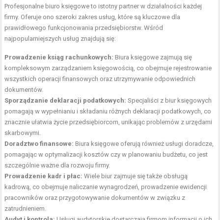
Profesjonalne biuro księgowe to istotny partner w działalności każdej
firmy. Oferuje ono szeroki zakres usług, które są kluczowe dla
prawidłowego funkcjonowania przedsiębiorstw. Wśród
najpopularniejszych usług znajdują się:
Prowadzenie ksiąg rachunkowych:
Biura księgowe zajmują się
kompleksowym zarządzaniem księgowością, co obejmuje rejestrowanie
wszystkich operacji finansowych oraz utrzymywanie odpowiednich
dokumentów.
Sporządzanie deklaracji podatkowych:
Specjaliści z biur księgowych
pomagają w wypełnianiu i składaniu różnych deklaracji podatkowych, co
znacznie ułatwia życie przedsiębiorcom, unikając problemów z urzędami
skarbowymi.
Doradztwo finansowe:
Biura księgowe oferują również usługi doradcze,
pomagając w optymalizacji kosztów czy w planowaniu budżetu, co jest
szczególnie ważne dla rozwoju firmy.
Prowadzenie kadr i płac:
Wiele biur zajmuje się także obsługą
kadrową, co obejmuje naliczanie wynagrodzeń, prowadzenie ewidencji
pracowników oraz przygotowywanie dokumentów w związku z
zatrudnieniem.
Audyt i kontrola:
Usługi audytorskie dostarczają firmom informacji o ich