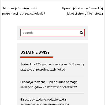
Nawigacja
Jak rozwijać umiejętności
8 porad jak stworzyć wysokiej
wpisu
prezentacyjne przez szkolenia?
jakości stronę internetową
OSTATNIE WPISY
Jakie okna PCV wybrać – na co zwrócić uwagę
przy wyborze profilu, szyb i okuć
Fundacja rodzinna – jak doradca pomaga
uniknąć błędów kosztownych przez lata?
Balustrady szklane: rodzaje szkła,
zastosowania i zasady montażu dla