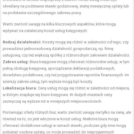
określany na podstawie stawki godzinowej, stałej miesięcznej opłaty lub
na podstawie szczegółowego zakresu pracy.
Warto zwrócić uwagę na kilka kluczowych aspektów, które mogą
wpływać na ostateczny koszt usług księgowych:
Rodzaj działalności:
Koszty mogą się różnić w zależności od tego, czy
prowadzisz jednoosobową działalność gospodarczą, np. firmę
usługową, czy też większą spółkę z różnorodnym zakresem działalności.
Zakres usług:
Biura księgowe mogą oferować różnorodne usługi, w tym
pełną obsługę księgową, sporządzanie deklaracji podatkowych,
doradztwo podatkowe, czy też przygotowanie raportów finansowych. Im
szerszy zakres usług, tym wyższe mogą być koszty.
Lokalizacja biura:
Ceny usług mogą się różnić w zależności od miejsca,
w którym znajduje się biuro księgowe. W dużych miastach ceny
zazwyczaj są wyższe niż w mniejszych miejscowościach.
Porównując oferty różnych biur, warto zwrócić uwagę nie tylko na cenę, ale
również na to, co jest wliczone w koszt usług. Niektóre biura mogą
oferować dodatkowe usługi w ramach stawki, podczas gdy inne mogą
pobierać osobne opłaty, co może prowadzić do nieprzyjemnych