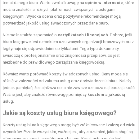
temat danego biura. Warto zwrócić uwagę na
opinie w internecie
, które
można znaleźć na różnych platformach związanych z usługami
księgowymi. Wysoka ocena oraz pozytywne rekomendacje mogą
potwierdzać jakość usług świadczonych przez dane biuro.
Nie można także zapomnieć o
certyfikatach i licencjach
. Dobrze, jeśli
biuro księgowe jest członkiem uznawanych organizacji branżowych oraz
legitymuje się odpowiednimi certyfikatami. Tego typu dokumenty
świadczą o profesjonalizmie oraz znajomości przepisów, co jest
niezbędne do prawidłowego zarządzania księgowością.
Również warto porównać koszty świadczonych usług. Ceny mogą się
różnić w zależności od zakresu usług oraz doświadczenia biura. Należy
jednak pamiętać, że najniższa cena nie zawsze oznacza najlepszą jakość.
Ważne jest, aby znaleźć równowagę pomiędzy
kosztem a jakością
usług.
Jakie są koszty usług biura księgowego?
Koszty usług biura księgowego mogą być zróżnicowane i zależą od wielu
czynników. Przede wszystkim, ważne jest, aby zrozumieć, jakie usługi są
oferowane w ramach współpracy z biurem. Koszt usług może być