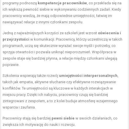
programy podnoszą
kompetencje pracowników
, co przekłada się na
ich większą pewność siebie w wykonywaniu codziennych zadań. Kiedy
pracownicy wiedzą, że mają odpowiednie umiejętności, łatwiej im
nawiązywać relacje z innymi członkami zespołu.
Jedną z najważniejszych korzyści ze szkoleń jest wzrost
oświecenia i
przejrzystości
w komunikacji. Pracownicy, którzy uczestniczą w takich
programach, uczą się skutecznie wyrażać swoje myśli i potrzeby, co
sprzyja otwartości i pozwala uniknąć nieporozumień. Współpraca w
zespole staje się bardziej płynna, a relacje między członkami ulegają
poprawie.
Szkolenia wspierają także rozwój
umiejętności interpersonalnych
,
takich jak empatia, aktywne słuchanie czy efektywne rozwiązywanie
konfliktów. Te umiejętności są kluczowe w każdych interakcjach w
miejscu pracy. Dzięki ich nabyciu, pracownicy czują się bardziej
zintegrowani z zespołem, a to z kolei buduje atmosferę wzajemnego
wsparcia i zaufania.
Pracownicy stają się bardziej
pewni siebie
w swoich działaniach, co
zwiększa ich motywację do nauki i rozwoju.