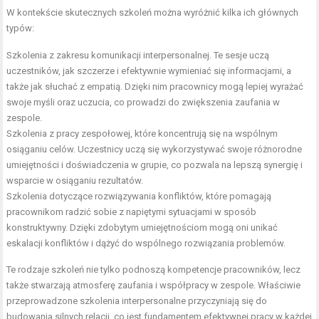
W kontekście skutecznych szkoleń można wyróżnić kilka ich głównych
typów:
Szkolenia z zakresu komunikacji interpersonalnej. Te sesje uczą
uczestników, jak szczerze i efektywnie wymieniać się informacjami, a
także jak słuchać z empatią. Dzięki nim pracownicy mogą lepiej wyrażać
swoje myśli oraz uczucia, co prowadzi do zwiększenia zaufania w
zespole.
Szkolenia z pracy zespołowej, które koncentrują się na wspólnym
osiąganiu celów. Uczestnicy uczą się wykorzystywać swoje różnorodne
umiejętności i doświadczenia w grupie, co pozwala na lepszą synergię i
wsparcie w osiąganiu rezultatów.
Szkolenia dotyczące rozwiązywania konfliktów, które pomagają
pracownikom radzić sobie z napiętymi sytuacjami w sposób
konstruktywny. Dzięki zdobytym umiejętnościom mogą oni unikać
eskalacji konfliktów i dążyć do wspólnego rozwiązania problemów.
Te rodzaje szkoleń nie tylko podnoszą kompetencje pracowników, lecz
także stwarzają atmosferę zaufania i współpracy w zespole. Właściwie
przeprowadzone szkolenia interpersonalne przyczyniają się do
budowania silnych relacji, co jest fundamentem efektywnej pracy w każdej