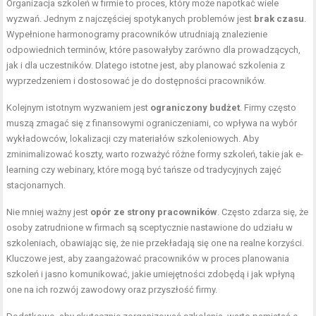
Organizacja szkoleń w firmie to proces, który może napotkać wiele
wyzwań. Jednym z najczęściej spotykanych problemów jest
brak czasu
.
Wypełnione harmonogramy pracowników utrudniają znalezienie
odpowiednich terminów, które pasowałyby zarówno dla prowadzących,
jak i dla uczestników. Dlatego istotne jest, aby planować szkolenia z
wyprzedzeniem i dostosować je do dostępności pracowników.
Kolejnym istotnym wyzwaniem jest
ograniczony budżet
. Firmy często
muszą zmagać się z finansowymi ograniczeniami, co wpływa na wybór
wykładowców, lokalizacji czy materiałów szkoleniowych. Aby
zminimalizować koszty, warto rozważyć różne formy szkoleń, takie jak e-
learning czy webinary, które mogą być tańsze od tradycyjnych zajęć
stacjonarnych.
Nie mniej ważny jest
opór ze strony pracowników
. Często zdarza się, że
osoby zatrudnione w firmach są sceptycznie nastawione do udziału w
szkoleniach, obawiając się, że nie przekładają się one na realne korzyści.
Kluczowe jest, aby zaangażować pracowników w proces planowania
szkoleń i jasno komunikować, jakie umiejętności zdobędą i jak wpłyną
one na ich rozwój zawodowy oraz przyszłość firmy.