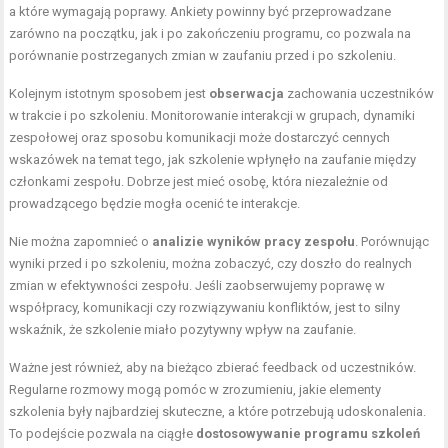
a które wymagają poprawy. Ankiety powinny być przeprowadzane
zarówno na początku, jak i po zakończeniu programu, co pozwala na
porównanie postrzeganych zmian w zaufaniu przed i po szkoleniu.
Kolejnym istotnym sposobem jest
obserwacja
zachowania uczestników
w trakcie i po szkoleniu. Monitorowanie interakcji w grupach, dynamiki
zespołowej oraz sposobu komunikacji może dostarczyć cennych
wskazówek na temat tego, jak szkolenie wpłynęło na zaufanie między
członkami zespołu. Dobrze jest mieć osobę, która niezależnie od
prowadzącego będzie mogła ocenić te interakcje.
Nie można zapomnieć o
analizie wyników pracy zespołu
. Porównując
wyniki przed i po szkoleniu, można zobaczyć, czy doszło do realnych
zmian w efektywności zespołu. Jeśli zaobserwujemy poprawę w
współpracy, komunikacji czy rozwiązywaniu konfliktów, jest to silny
wskaźnik, że szkolenie miało pozytywny wpływ na zaufanie.
Ważne jest również, aby na bieżąco zbierać feedback od uczestników.
Regularne rozmowy mogą pomóc w zrozumieniu, jakie elementy
szkolenia były najbardziej skuteczne, a które potrzebują udoskonalenia.
To podejście pozwala na ciągłe
dostosowywanie programu szkoleń