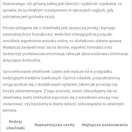
finansowego. Ich główną zaletą jest łatwość i szybkość uzyskania, co
sprawia, że są idealnym rozwiązaniem w sytuacjach nagłych, gdy
potrzebna jest gotówka na już.
Proces ubiegania się o chwilówkę jest zazwyczaj prosty i wymaga
minimalnej ilości formalności. Wiele firm oferujących te pożyczki
umożliwia wypełnienie wniosku online, co dodatkowo ułatwia sprawę.
Wystarczy zarejestrować się na stronie, wypełnić formularz oraz
dostarczyć podstawowe informacje, takie jak dane osobowe i informacje
dotyczące dochodów.
Oprocentowanie chwilówek często jest wyższe niż w przypadku
tradycyjnych kredytów bankowych. Oprócz odsetek, pożyczkobiorcy
mogą spotkać się z dodatkowymi opłatami, takimi jak prowizja czy
koszty administracyjne. Z tego powodu, zanim zdecydujemy się na
chwilówkę, warto dokładnie zapoznać się z warunkami umowy oraz
oszacować, czy będziemy w stanie spłacić zobowiązanie w ustalonym
terminie.
Rodzaj
Najważniejsze cechy
Najlepsze zastosowanie
chwilówki