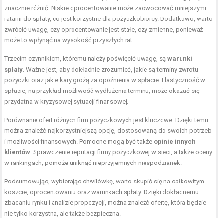
znacznie różnić. Niskie oprocentowanie może zaowocować mniejszymi
ratami do spłaty, co jest korzystne dla pożyczkobiorcy. Dodatkowo, warto
zwrócić uwagę, czy oprocentowanie jest stałe, czy zmienne, ponieważ
może to wpłynąć na wysokość przyszłych rat.
Trzecim czynnikiem, któremu należy poświęcić uwagę, są
warunki
spłaty
. Ważne jest, aby dokładnie zrozumieć, jakie są terminy zwrotu
pożyczki oraz jakie kary grożą za opóźnienia w spłacie. Elastyczność w
spłacie, na przykład możliwość wydłużenia terminu, może okazać się
przydatna w kryzysowej sytuacji finansowej.
Porównanie ofert różnych firm pożyczkowych jest kluczowe. Dzięki temu
można znaleźć najkorzystniejszą opcję, dostosowaną do swoich potrzeb
i możliwości finansowych. Pomocne mogą być także
opinie innych
klientów
. Sprawdzenie reputacji firmy pożyczkowej w sieci, a także oceny
w rankingach, pomoże uniknąć nieprzyjemnych niespodzianek.
Podsumowując, wybierając chwilówkę, warto skupić się na całkowitym
koszcie, oprocentowaniu oraz warunkach spłaty. Dzięki dokładnemu
zbadaniu rynku i analizie propozycji, można znaleźć ofertę, która będzie
nie tylko korzystna, ale także bezpieczna.