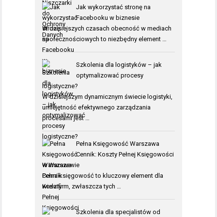
Jak wykorzystać stronę na
Facebooku w biznesie
W dzisiejszych czasach obecność w mediach
społecznościowych to niezbędny element …
Szkolenia dla logistyków – jak
optymalizować procesy
logistyczne?
W dzisiejszym dynamicznym świecie logistyki,
umiejętność efektywnego zarządzania
procesami jest …
Pełna Księgowość Warszawa
Cennik: Koszty Pełnej Księgowości
w Warszawie
Pełna księgowość to kluczowy element dla
wielu firm, zwłaszcza tych …
Szkolenia dla specjalistów od