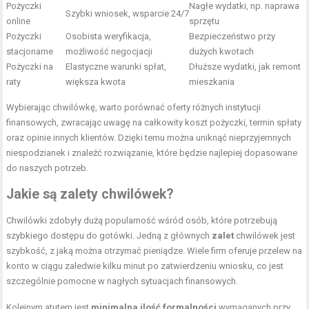
Pożyczki
Nagłe wydatki, np. naprawa
Szybki wniosek, wsparcie 24/7
online
sprzętu
Pożyczki
Osobista weryfikacja,
Bezpieczeństwo przy
stacjonarne
możliwość negocjacji
dużych kwotach
Pożyczki na
Elastyczne warunki spłat,
Dłuższe wydatki, jak remont
raty
większa kwota
mieszkania
Wybierając chwilówkę, warto porównać oferty różnych instytucji
finansowych, zwracając uwagę na całkowity koszt pożyczki, termin spłaty
oraz opinie innych klientów. Dzięki temu można uniknąć nieprzyjemnych
niespodzianek i znaleźć rozwiązanie, które będzie najlepiej dopasowane
do naszych potrzeb.
Jakie są zalety chwilówek?
Chwilówki zdobyły dużą popularność wśród osób, które potrzebują
szybkiego dostępu do gotówki. Jedną z głównych
zalet
chwilówek jest
szybkość, z jaką można otrzymać pieniądze. Wiele firm oferuje przelew na
konto w ciągu zaledwie kilku minut po zatwierdzeniu wniosku, co jest
szczególnie pomocne w nagłych sytuacjach finansowych.
Kolejnym atutem jest
minimalna ilość formalności
wymaganych przy