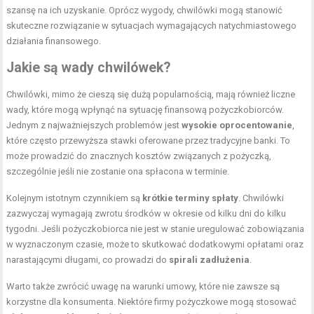
szansę na ich uzyskanie. Oprócz wygody, chwilówki mogą stanowić
skuteczne rozwiązanie w sytuacjach wymagających natychmiastowego
działania finansowego.
Jakie są wady chwilówek?
Chwilówki, mimo że cieszą się dużą popularnością, mają również liczne
wady, które mogą wpłynąć na sytuację finansową pożyczkobiorców.
Jednym z najważniejszych problemów jest
wysokie oprocentowanie
,
które często przewyższa stawki oferowane przez tradycyjne banki. To
może prowadzić do znacznych kosztów związanych z pożyczką,
szczególnie jeśli nie zostanie ona spłacona w terminie.
Kolejnym istotnym czynnikiem są
krótkie terminy spłaty
. Chwilówki
zazwyczaj wymagają zwrotu środków w okresie od kilku dni do kilku
tygodni. Jeśli pożyczkobiorca nie jest w stanie uregulować zobowiązania
w wyznaczonym czasie, może to skutkować dodatkowymi opłatami oraz
narastającymi długami, co prowadzi do
spirali zadłużenia
.
Warto także zwrócić uwagę na warunki umowy, które nie zawsze są
korzystne dla konsumenta. Niektóre firmy pożyczkowe mogą stosować