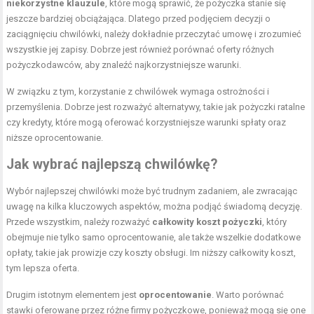
niekorzystne klauzule
, które mogą sprawić, że pożyczka stanie się
jeszcze bardziej obciążająca. Dlatego przed podjęciem decyzji o
zaciągnięciu chwilówki, należy dokładnie przeczytać umowę i zrozumieć
wszystkie jej zapisy. Dobrze jest również porównać oferty różnych
pożyczkodawców, aby znaleźć najkorzystniejsze warunki.
W związku z tym, korzystanie z chwilówek wymaga ostrożności i
przemyślenia. Dobrze jest rozważyć alternatywy, takie jak pożyczki ratalne
czy kredyty, które mogą oferować korzystniejsze warunki spłaty oraz
niższe oprocentowanie.
Jak wybrać najlepszą chwilówkę?
Wybór najlepszej chwilówki może być trudnym zadaniem, ale zwracając
uwagę na kilka kluczowych aspektów, można podjąć świadomą decyzję.
Przede wszystkim, należy rozważyć
całkowity koszt pożyczki
, który
obejmuje nie tylko samo oprocentowanie, ale także wszelkie dodatkowe
opłaty, takie jak prowizje czy koszty obsługi. Im niższy całkowity koszt,
tym lepsza oferta.
Drugim istotnym elementem jest
oprocentowanie
. Warto porównać
stawki oferowane przez różne firmy pożyczkowe, ponieważ mogą się one