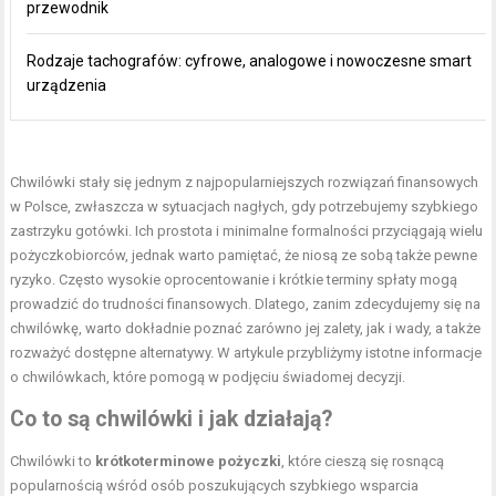
przewodnik
Rodzaje tachografów: cyfrowe, analogowe i nowoczesne smart
urządzenia
Chwilówki stały się jednym z najpopularniejszych rozwiązań finansowych
w Polsce, zwłaszcza w sytuacjach nagłych, gdy potrzebujemy szybkiego
zastrzyku gotówki. Ich prostota i minimalne formalności przyciągają wielu
pożyczkobiorców, jednak warto pamiętać, że niosą ze sobą także pewne
ryzyko. Często wysokie oprocentowanie i krótkie terminy spłaty mogą
prowadzić do trudności finansowych. Dlatego, zanim zdecydujemy się na
chwilówkę, warto dokładnie poznać zarówno jej zalety, jak i wady, a także
rozważyć dostępne alternatywy. W artykule przybliżymy istotne informacje
o chwilówkach, które pomogą w podjęciu świadomej decyzji.
Co to są chwilówki i jak działają?
Chwilówki to
krótkoterminowe pożyczki
, które cieszą się rosnącą
popularnością wśród osób poszukujących szybkiego wsparcia