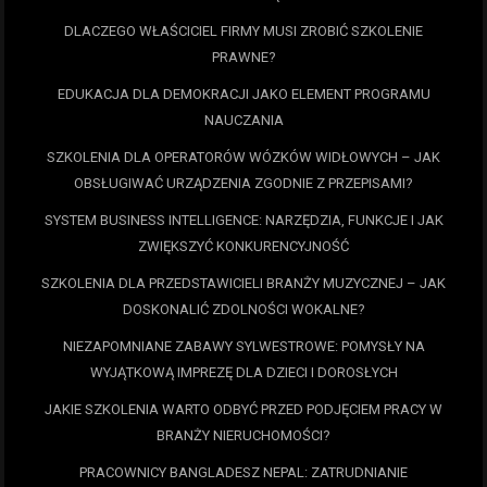
DLACZEGO WŁAŚCICIEL FIRMY MUSI ZROBIĆ SZKOLENIE
PRAWNE?
EDUKACJA DLA DEMOKRACJI JAKO ELEMENT PROGRAMU
NAUCZANIA
SZKOLENIA DLA OPERATORÓW WÓZKÓW WIDŁOWYCH – JAK
OBSŁUGIWAĆ URZĄDZENIA ZGODNIE Z PRZEPISAMI?
SYSTEM BUSINESS INTELLIGENCE: NARZĘDZIA, FUNKCJE I JAK
ZWIĘKSZYĆ KONKURENCYJNOŚĆ
SZKOLENIA DLA PRZEDSTAWICIELI BRANŻY MUZYCZNEJ – JAK
DOSKONALIĆ ZDOLNOŚCI WOKALNE?
NIEZAPOMNIANE ZABAWY SYLWESTROWE: POMYSŁY NA
WYJĄTKOWĄ IMPREZĘ DLA DZIECI I DOROSŁYCH
JAKIE SZKOLENIA WARTO ODBYĆ PRZED PODJĘCIEM PRACY W
BRANŻY NIERUCHOMOŚCI?
PRACOWNICY BANGLADESZ NEPAL: ZATRUDNIANIE