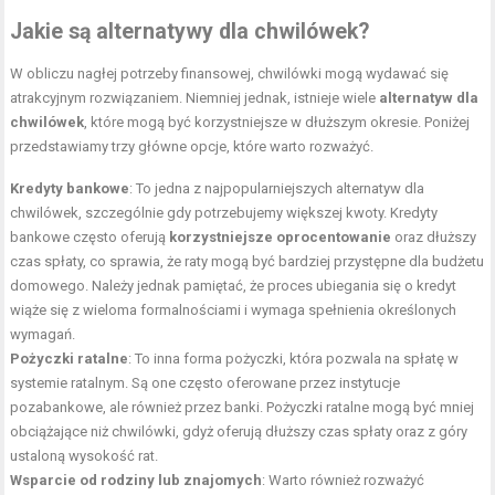
Jakie są alternatywy dla chwilówek?
W obliczu nagłej potrzeby finansowej, chwilówki mogą wydawać się
atrakcyjnym rozwiązaniem. Niemniej jednak, istnieje wiele
alternatyw dla
chwilówek
, które mogą być korzystniejsze w dłuższym okresie. Poniżej
przedstawiamy trzy główne opcje, które warto rozważyć.
Kredyty bankowe
: To jedna z najpopularniejszych alternatyw dla
chwilówek, szczególnie gdy potrzebujemy większej kwoty. Kredyty
bankowe często oferują
korzystniejsze oprocentowanie
oraz dłuższy
czas spłaty, co sprawia, że raty mogą być bardziej przystępne dla budżetu
domowego. Należy jednak pamiętać, że proces ubiegania się o kredyt
wiąże się z wieloma formalnościami i wymaga spełnienia określonych
wymagań.
Pożyczki ratalne
: To inna forma pożyczki, która pozwala na spłatę w
systemie ratalnym. Są one często oferowane przez instytucje
pozabankowe, ale również przez banki. Pożyczki ratalne mogą być mniej
obciążające niż chwilówki, gdyż oferują dłuższy czas spłaty oraz z góry
ustaloną wysokość rat.
Wsparcie od rodziny lub znajomych
: Warto również rozważyć