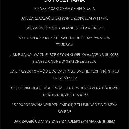
BIZNES Z CASTORAMY – RECENZJA
JAK ZARZĄDZAĆ EFEKTYWNIE ZESPOŁEM W FIRMIE
JAK ZAROBIĆ NA OGLĄDANIU REKLAM ONLINE
SZKOLENIA Z ZAKRESU PSYCHOLOGII POZYTYWNEJ W
EDUKACJI
JAKIE SĄ NAJWAŻNIEJSZE CZYNNIKI WPŁYWAJĄCE NA SUKCES
BIZNESU ONLINE W SEKTORZE USŁUG
JAK PRZYGOTOWAĆ SIĘ DO CASTINGU ONLINE: TECHNIKI, STRES
I PREZENTACJA
SZKOLENIA DLA BLOGGERÓW – JAK TWORZYĆ WARTOŚCIOWE
TREŚCI NA RÓŻNE TEMATY?
15 SPOSOBÓW NA WYRÓŻNIENIE SIĘ Z TŁUMU W DZISIEJSZYM
ŚWIECIE
JAK ZROBIĆ UDANY BIZNES Z NAJLEPSZYM MARKETINGIEM