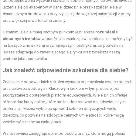
do podejmowania wyzwań i stawiania sobie ambitnych celów. Możliwość
uczenia się od ekspertów w danej dziedzinie oraz kształcenie się w
dynamicznym środowisku przyczynia się do większej satysfakcji z pracy
oraz większej otwartości na zmiany.
Ostatnim, ale nie mniej istotnym punktem jest lepsze
rozumienie
aktualnych trendów
w branży. Uczestnicząc w szkoleniach, możemy być
na bieżąco z nowinkami oraz najlepszymi praktykami, co pozwala na
lepszą adaptację do zmieniającego się rynku oraz zwiększa naszą
wartość jako pracownika.
Jak znaleźć odpowiednie szkolenia dla siebie?
Znalezienie odpowiednich szkoleń wymaga przemyślenia swoich potrzeb
oraz celów zawodowych. Kluczowym krokiem w tym procesie jest
skorzystanie z dostępnych platform edukacyjnych. Wiele z nich oferuje
różnorodne kursy online, które można dostosować do indywidualnych
preferencji. Można wybierać spośród szkoleń dotyczących wielu
dziedzin, co pozwala na zdobycie cennych umiejętności, które mogą
zwiększyć szanse na rynku pracy.
Warto również zasięgnąć opinii od osób z branży, które mogą polecić