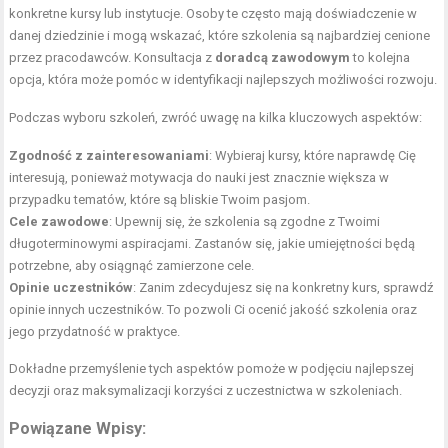
konkretne kursy lub instytucje. Osoby te często mają doświadczenie w
danej dziedzinie i mogą wskazać, które szkolenia są najbardziej cenione
przez pracodawców. Konsultacja z
doradcą zawodowym
to kolejna
opcja, która może pomóc w identyfikacji najlepszych możliwości rozwoju.
Podczas wyboru szkoleń, zwróć uwagę na kilka kluczowych aspektów:
Zgodność z zainteresowaniami
: Wybieraj kursy, które naprawdę Cię
interesują, ponieważ motywacja do nauki jest znacznie większa w
przypadku tematów, które są bliskie Twoim pasjom.
Cele zawodowe
: Upewnij się, że szkolenia są zgodne z Twoimi
długoterminowymi aspiracjami. Zastanów się, jakie umiejętności będą
potrzebne, aby osiągnąć zamierzone cele.
Opinie uczestników
: Zanim zdecydujesz się na konkretny kurs, sprawdź
opinie innych uczestników. To pozwoli Ci ocenić jakość szkolenia oraz
jego przydatność w praktyce.
Dokładne przemyślenie tych aspektów pomoże w podjęciu najlepszej
decyzji oraz maksymalizacji korzyści z uczestnictwa w szkoleniach.
Powiązane Wpisy: