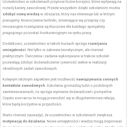
Uczestnictwo w szkoleniach przynosi liczne korzyści, które wpływają na
rozwój kariery zawodowej. Przede wszystkim dzięki szkoleniom można
zdobyć nową wiedzę
w obszarze, który nas interesuje lub w którym
pracujemy. Nowoczesne techniki, zmieniające się przepisy czy
innowacyjne rozwiązania są kluczowe dla każdego specjalisty
pragnącego pozostać konkurencyjnym na rynku pracy.
Dodatkowo, uczestnictwo w takich kursach sprzyja
rozwijaniu
umiejętności
. Nie tylko w zakresie teoretycznym, ale również
praktycznym. Ćwiczenia i zadania wykonywane w trakcie szkoleń
pozwalają zdobyć doświadczenie i pewność siebie w realizacji
określonych zadań zawodowych.
Kolejnym istotnym aspektem jest możliwość
nawiązywania cennych
kontaktów zawodowych
. Szkolenia gromadzą ludzi o podobnych
zainteresowaniach, co sprzyja wymianie doświadczeń i pomysłów.
Często контакты te mogą przerodzić się w długoterminowe relacje,
które będą korzystne w przyszłości.
Warto również zauważyć, że uczestnictwo w szkoleniach zwiększa
motywację do działania
. Nowe umiejętności i wiedza mogą inspirować