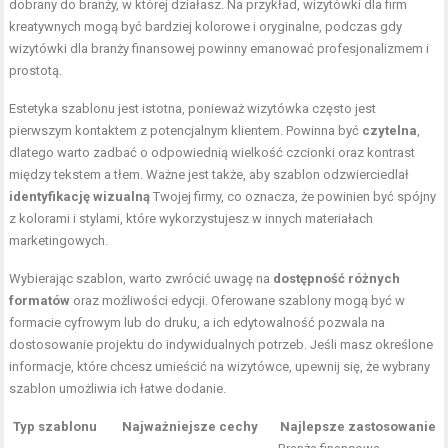
dobrany do branży, w której działasz. Na przykład, wizytówki dla firm
kreatywnych mogą być bardziej kolorowe i oryginalne, podczas gdy
wizytówki dla branży finansowej powinny emanować profesjonalizmem i
prostotą.
Estetyka szablonu jest istotna, ponieważ wizytówka często jest
pierwszym kontaktem z potencjalnym klientem. Powinna być
czytelna
,
dlatego warto zadbać o odpowiednią wielkość czcionki oraz kontrast
między tekstem a tłem. Ważne jest także, aby szablon odzwierciedlał
identyfikację wizualną
Twojej firmy, co oznacza, że powinien być spójny
z kolorami i stylami, które wykorzystujesz w innych materiałach
marketingowych.
Wybierając szablon, warto zwrócić uwagę na
dostępność różnych
formatów
oraz możliwości edycji. Oferowane szablony mogą być w
formacie cyfrowym lub do druku, a ich edytowalność pozwala na
dostosowanie projektu do indywidualnych potrzeb. Jeśli masz określone
informacje, które chcesz umieścić na wizytówce, upewnij się, że wybrany
szablon umożliwia ich łatwe dodanie.
Typ szablonu
Najważniejsze cechy
Najlepsze zastosowanie