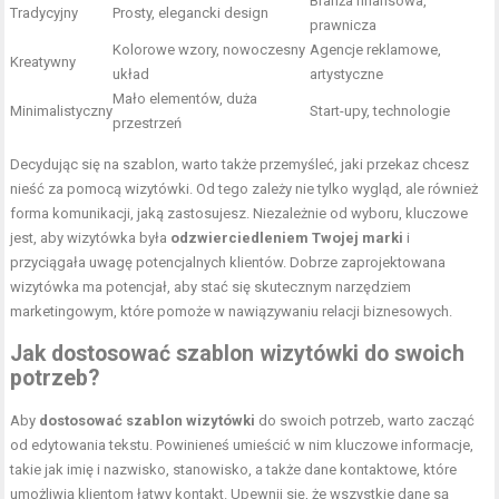
Branża finansowa,
Tradycyjny
Prosty, elegancki design
prawnicza
Kolorowe wzory, nowoczesny
Agencje reklamowe,
Kreatywny
układ
artystyczne
Mało elementów, duża
Minimalistyczny
Start-upy, technologie
przestrzeń
Decydując się na szablon, warto także przemyśleć, jaki przekaz chcesz
nieść za pomocą wizytówki. Od tego zależy nie tylko wygląd, ale również
forma komunikacji, jaką zastosujesz. Niezależnie od wyboru, kluczowe
jest, aby wizytówka była
odzwierciedleniem Twojej marki
i
przyciągała uwagę potencjalnych klientów. Dobrze zaprojektowana
wizytówka ma potencjał, aby stać się skutecznym narzędziem
marketingowym, które pomoże w nawiązywaniu relacji biznesowych.
Jak dostosować szablon wizytówki do swoich
potrzeb?
Aby
dostosować szablon wizytówki
do swoich potrzeb, warto zacząć
od edytowania tekstu. Powinieneś umieścić w nim kluczowe informacje,
takie jak imię i nazwisko, stanowisko, a także dane kontaktowe, które
umożliwią klientom łatwy kontakt. Upewnij się, że wszystkie dane są