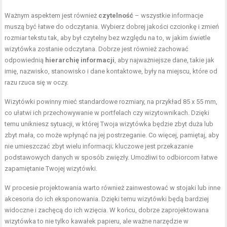
Ważnym aspektem jest również
czytelność
– wszystkie informacje
muszą być łatwe do odczytania. Wybierz dobrej jakości czcionkę i zmień
rozmiar tekstu tak, aby był czytelny bez względu na to, w jakim świetle
wizytówka zostanie odczytana. Dobrze jest również zachować
odpowiednią
hierarchię informacji
, aby najważniejsze dane, takie jak
imię, nazwisko, stanowisko i dane kontaktowe, były na miejscu, które od
razu rzuca się w oczy.
Wizytówki powinny mieć standardowe rozmiary, na przykład 85 x 55 mm,
co ułatwi ich przechowywanie w portfelach czy wizytownikach. Dzięki
temu unikniesz sytuacji, w której Twoja wizytówka będzie zbyt duża lub
zbyt mała, co może wpłynąć na jej postrzeganie. Co więcej, pamiętaj, aby
nie umieszczać zbyt wielu informacji; kluczowe jest przekazanie
podstawowych danych w sposób zwięzły. Umożliwi to odbiorcom łatwe
zapamiętanie Twojej wizytówki.
W procesie projektowania warto również zainwestować w stojaki lub inne
akcesoria do ich eksponowania. Dzięki temu wizytówki będą bardziej
widoczne i zachęcą do ich wzięcia. W końcu, dobrze zaprojektowana
wizytówka to nie tylko kawałek papieru, ale ważne narzędzie w