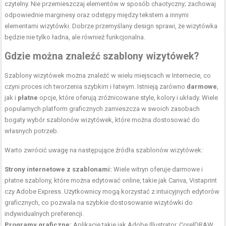
czytelny. Nie przemieszczaj elementów w sposób chaotyczny; zachowaj
odpowiednie marginesy oraz odstępy między tekstem a innymi
elementami wizytówki. Dobrze przemyślany design sprawi, że wizytówka
będzie nie tylko ładna, ale również funkcjonalna.
Gdzie można znaleźć szablony wizytówek?
Szablony wizytówek można znaleźć w wielu miejscach w Internecie, co
czyni proces ich tworzenia szybkim i łatwym. Istnieją zarówno
darmowe
,
jak i
płatne
opcje, które oferują zróżnicowane style, kolory i układy. Wiele
popularnych platform graficznych zamieszcza w swoich zasobach
bogaty wybór szablonów wizytówek, które można dostosować do
własnych potrzeb.
Warto zwrócić uwagę na następujące źródła szablonów wizytówek:
Strony internetowe z szablonami:
Wiele witryn oferuje darmowe i
płatne szablony, które można edytować online, takie jak Canva, Vistaprint
czy Adobe Express. Użytkownicy mogą korzystać z intuicyjnych edytorów
graficznych, co pozwala na szybkie dostosowanie wizytówki do
indywidualnych preferencji.
Programy graficzne:
Aplikacje takie jak Adobe Illustrator, CorelDRAW