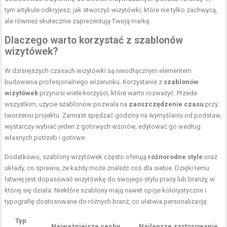
tym artykule odkryjesz, jak stworzyć wizytówki, które nie tylko zachwycą,
ale również skutecznie zaprezentują Twoją markę.
Dlaczego warto korzystać z szablonów
wizytówek?
W dzisiejszych czasach wizytówki są nieodłącznym elementem
budowania profesjonalnego wizerunku. Korzystanie z
szablonów
wizytówek
przynosi wiele korzyści, które warto rozważyć. Przede
wszystkim, użycie szablonów pozwala na
zaoszczędzenie czasu
przy
tworzeniu projektu. Zamiast spędzać godziny na wymyślaniu od podstaw,
wystarczy wybrać jeden z gotowych wzorów, edytować go według
własnych potrzeb i gotowe.
Dodatkowo, szablony wizytówek często oferują
różnorodne style
oraz
układy, co sprawia, że każdy może znaleźć coś dla siebie. Dzięki temu
łatwiej jest dopasować wizytówkę do swojego stylu pracy lub branży, w
której się działa. Niektóre szablony mają nawet opcje kolorystyczne i
typografię dostosowane do różnych branż, co ułatwia personalizację.
Typ
Najważniejsze cechy
Najlepsze zastosowanie