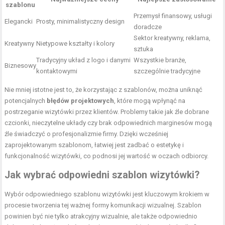
szablonu
Przemysł finansowy, usługi
Elegancki
Prosty, minimalistyczny design
doradcze
Sektor kreatywny, reklama,
Kreatywny
Nietypowe kształty i kolory
sztuka
Tradycyjny układ z logo i danymi
Wszystkie branże,
Biznesowy
kontaktowymi
szczególnie tradycyjne
Nie mniej istotne jest to, że korzystając z szablonów, można uniknąć
potencjalnych
błędów projektowych
, które mogą wpłynąć na
postrzeganie wizytówki przez klientów. Problemy takie jak źle dobrane
czcionki, nieczytelne układy czy brak odpowiednich marginesów mogą
źle świadczyć o profesjonalizmie firmy. Dzięki wcześniej
zaprojektowanym szablonom, łatwiej jest zadbać o estetykę i
funkcjonalność wizytówki, co podnosi jej wartość w oczach odbiorcy.
Jak wybrać odpowiedni szablon wizytówki?
Wybór odpowiedniego szablonu wizytówki jest kluczowym krokiem w
procesie tworzenia tej ważnej formy komunikacji wizualnej. Szablon
powinien być nie tylko atrakcyjny wizualnie, ale także odpowiednio