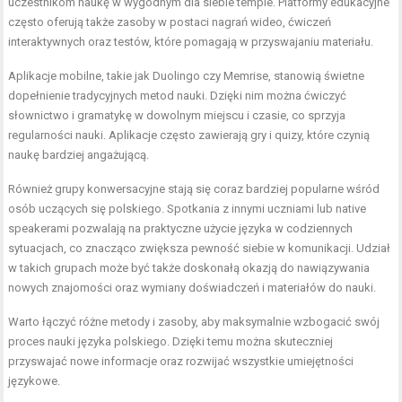
uczestnikom naukę w wygodnym dla siebie tempie. Platformy edukacyjne
często oferują także zasoby w postaci nagrań wideo, ćwiczeń
interaktywnych oraz testów, które pomagają w przyswajaniu materiału.
Aplikacje mobilne, takie jak Duolingo czy Memrise, stanowią świetne
dopełnienie tradycyjnych metod nauki. Dzięki nim można ćwiczyć
słownictwo i gramatykę w dowolnym miejscu i czasie, co sprzyja
regularności nauki. Aplikacje często zawierają gry i quizy, które czynią
naukę bardziej angażującą.
Również grupy konwersacyjne stają się coraz bardziej popularne wśród
osób uczących się polskiego. Spotkania z innymi uczniami lub native
speakerami pozwalają na praktyczne użycie języka w codziennych
sytuacjach, co znacząco zwiększa pewność siebie w komunikacji. Udział
w takich grupach może być także doskonałą okazją do nawiązywania
nowych znajomości oraz wymiany doświadczeń i materiałów do nauki.
Warto łączyć różne metody i zasoby, aby maksymalnie wzbogacić swój
proces nauki języka polskiego. Dzięki temu można skuteczniej
przyswajać nowe informacje oraz rozwijać wszystkie umiejętności
językowe.