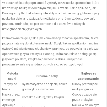
W ostatnich latach popularność zyskały także aplikacje mobilne, które
umożliwiają naukę w dowolnym miejscu i czasie. Takie aplikacje, jak
Duolingo czy Babbel, oferują interaktywne ćwiczenia i gry, które czynią
naukę bardziej angażującą. Umożliwiają one również dostosowanie
poziomu trudności, co jest pomocne dla uczniów o różnych
umiejętnościach językowych.
Interaktywne zajęcia, takie jak konwersacje z native speakerami, także
przyczyniają się do skutecznej nauki. Dzięki takim spotkaniom można
ćwiczyć mówienie oraz słuchanie w praktyce, co pozwala na szybsze
opanowanie języka. Praktyka z osobą, która naturalnie posługuje się
językiem polskim, zwiększa pewność siebie i umiejętność
porozumiewania się w różnorodnych sytuacjach życiowych.
Metoda
Najlepsze
Główne cechy
nauki
zastosowanie
Tradycyjne
Systematyczne podejście, nauka
Osoby preferujące
lekcje
gramatyki i słownictwa
naukę w grupie
Nauka przez
Osoby uczące się
Kontakt z kulturą, filmy, książki
immersję
przez praktykę
Aplikacje
Nauka w dowolnym