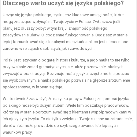
Dlaczego warto uczyć się języka polskiego?
Ucząc się języka polskiego, zyskujesz kluczowe umiejętności, które
mogą znacząco wpłynąć na Twoje życie w Polsce. Zwłaszcza jeśli
planujesz dłuższy pobyt w tym kraju, znajomość polskiego
zdecydowanie ułatwi Ci codzienne funkcjonowanie. Będziesz w stanie
lepiej komunikować się z lokalnymi mieszkańcami, co jest nieocenione
zarówno w relacjach osobistych, jak i zawodowych.
Polski jest językiem o bogatej historii i kulturze, a jego nauka to nie tylko
przyswajanie zasad gramatycznych, ale także poznawanie lokalnych
zwyczajów oraz tradycji. Bez znajomości języka, często można poczuć
się wyobcowanym, a nauka polskiego pozwala na głębsze zrozumienie
społeczeństwa, w którym się żyje.
Warto również zauważyć, że na rynku pracy w Polsce, znajomość języka
polskiego może być dużym atutem. Wiele firm poszukuje pracowników,
którzy są w stanie porozumiewać się z klientami i współpracownikami w
ich ojczystym języku. To nie tylko zwiększa Twoje szanse na zatrudnienie,
ale również może prowadzić do szybszego awansu lub lepszych
warunków pracy.