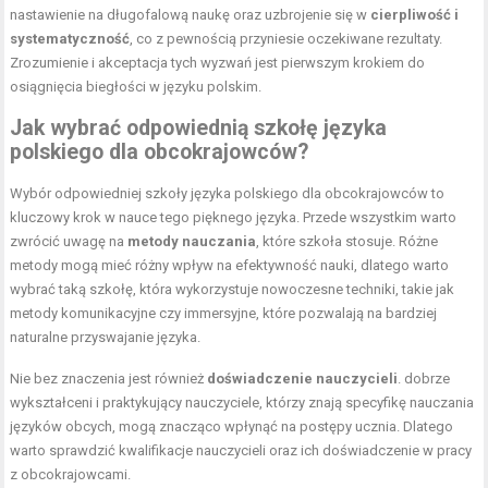
nastawienie na długofalową naukę oraz uzbrojenie się w
cierpliwość i
systematyczność
, co z pewnością przyniesie oczekiwane rezultaty.
Zrozumienie i akceptacja tych wyzwań jest pierwszym krokiem do
osiągnięcia biegłości w języku polskim.
Jak wybrać odpowiednią szkołę języka
polskiego dla obcokrajowców?
Wybór odpowiedniej szkoły języka polskiego dla obcokrajowców to
kluczowy krok w nauce tego pięknego języka. Przede wszystkim warto
zwrócić uwagę na
metody nauczania
, które szkoła stosuje. Różne
metody mogą mieć różny wpływ na efektywność nauki, dlatego warto
wybrać taką szkołę, która wykorzystuje nowoczesne techniki, takie jak
metody komunikacyjne czy immersyjne, które pozwalają na bardziej
naturalne przyswajanie języka.
Nie bez znaczenia jest również
doświadczenie nauczycieli
. dobrze
wykształceni i praktykujący nauczyciele, którzy znają specyfikę nauczania
języków obcych, mogą znacząco wpłynąć na postępy ucznia. Dlatego
warto sprawdzić kwalifikacje nauczycieli oraz ich doświadczenie w pracy
z obcokrajowcami.