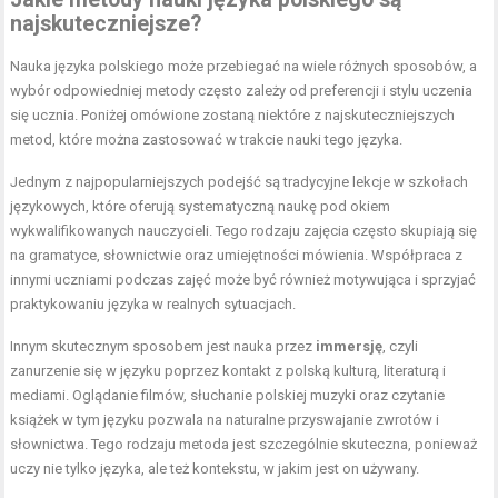
najskuteczniejsze?
Nauka języka polskiego może przebiegać na wiele różnych sposobów, a
wybór odpowiedniej metody często zależy od preferencji i stylu uczenia
się ucznia. Poniżej omówione zostaną niektóre z najskuteczniejszych
metod, które można zastosować w trakcie nauki tego języka.
Jednym z najpopularniejszych podejść są tradycyjne lekcje w szkołach
językowych, które oferują systematyczną naukę pod okiem
wykwalifikowanych nauczycieli. Tego rodzaju zajęcia często skupiają się
na gramatyce, słownictwie oraz umiejętności mówienia. Współpraca z
innymi uczniami podczas zajęć może być również motywująca i sprzyjać
praktykowaniu języka w realnych sytuacjach.
Innym skutecznym sposobem jest nauka przez
immersję
, czyli
zanurzenie się w języku poprzez kontakt z polską kulturą, literaturą i
mediami. Oglądanie filmów, słuchanie polskiej muzyki oraz czytanie
książek w tym języku pozwala na naturalne przyswajanie zwrotów i
słownictwa. Tego rodzaju metoda jest szczególnie skuteczna, ponieważ
uczy nie tylko języka, ale też kontekstu, w jakim jest on używany.