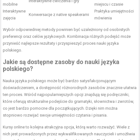
Interaktywne ćwiczenia i gry
mobilne
miejscu i czasie
Interaktywne
Praktyka umiejętności
Konwersacje z native speakerami
zajęcia
mówienia
Wybór odpowiedniej metody powinien być uzależniony od osobistych
preferencji oraz celów językowych. Kombinacja różnych podejść może
przynieść najlepsze rezultaty i przyspieszyć proces nauki języka
polskiego.
Jakie są dostępne zasoby do nauki języka
polskiego?
Nauka języka polskiego może być bardzo satysfakcjonującym
doświadczeniem, a dostępność różnorodnych zasobów znacznie ułatwia
ten proces. Wśród najpopularniejszych opcji znajdują się podręczniki,
które oferują strukturalne podejście do gramatyki, słownictwa i zwrotów,
co jest bardzo pomocne dla początkujących. Dzięki nim można
stopniowo rozwijać swoje umiejętności czytania i pisania.
Kursy online to kolejna atrakcyjna opcja, którą warto rozważyć. Wiele z
nich jest prowadzonych przez wykwalifikowanych nauczycieli i umożliwia