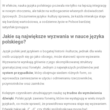
W efekcie, nauka języka polskiego pozwala nie tylko na lepszą integrację
w nowym otoczeniu, ale także na wzbogacenie własnych doświadczeń
życiowych. Zrozumienie języka i kultury sprawia, że każda interakcja staje
się bardziej wartościowa, a codzienne życie w Polsce bardziej
satysfakcjonujące.
Jakie są największe wyzwania w nauce języka
polskiego?
Język polski jest językiem o bogatej historii i kulturze, jednak dla wielu
osób uczących się go jako obcego, może stanowić spore wyzwanie.
Wyzwania te wynikają głównie z jego skomplikowanej struktury
gramatycznej oraz fonetyki. Jednym z największych problemów jest
system przypadków
, który obejmuje siedem różnych form, co
wprowadza zamieszanie w użyciu i odmienianiu rzeczowników,
przymiotników oraz zaimków.
Kolejnym czynnikiem utrudniającym naukę są
trudne do wymówienia
dźwięki
. Polski język zawiera fonemy, które nie występują w wielu innych
językach, co może sprawić, że prawidłowa wymowa staje się wyzwaniem.
Dźwięki takie jak „ł”, „ń”, czy zbitki spółgłoskowe mogą być