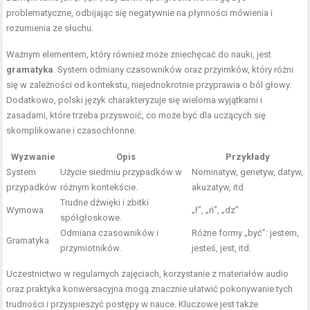
problematyczne, odbijając się negatywnie na płynności mówienia i
rozumienia ze słuchu.
Ważnym elementem, który również może zniechęcać do nauki, jest
gramatyka
. System odmiany czasowników oraz przyimków, który różni
się w zależności od kontekstu, niejednokrotnie przyprawia o ból głowy.
Dodatkowo, polski język charakteryzuje się wieloma wyjątkami i
zasadami, które trzeba przyswoić, co może być dla uczących się
skomplikowane i czasochłonne.
Wyzwanie
Opis
Przykłady
System
Użycie siedmiu przypadków w
Nominatyw, genetyw, datyw,
przypadków
różnym kontekście.
akuzatyw, itd.
Trudne dźwięki i zbitki
Wymowa
„ł”, „ń”, „dz”
spółgłoskowe.
Odmiana czasowników i
Różne formy „być”: jestem,
Gramatyka
przymiotników.
jesteś, jest, itd.
Uczestnictwo w regularnych zajęciach, korzystanie z materiałów audio
oraz praktyka konwersacyjna mogą znacznie ułatwić pokonywanie tych
trudności i przyspieszyć postępy w nauce. Kluczowe jest także