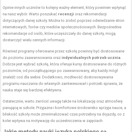
Opinie innych uczniów to kolejny ważny element, który powinien wpłynąć
na nasz wybór. Warto poszukać
recenzji
oraz rekomendacji
dotyczących danej szkoły. Można to zrobić poprzez odwiedzanie stron
internetowych, forów czy mediów społecznościowych. Bezpośrednie
rekomendacje od osób, które uczęszczały do danej szkoły, mogą
dostarczyć wielu cennych informacji.
Również programy oferowane przez szkołę powinny być dostosowane
do poziomu zaawansowania oraz
indywidualnych potrzeb ucznia
.
Dobrze jest wybrać szkołę, która oferuje kursy dostosowane do różnych
poziomów, od początkującego po zaawansowany, aby każdy mógł
znaleźć coś dla siebie. Dodatkowo, możliwość dostosowywania
programu nauczania do własnych zainteresowań i potrzeb sprawia, że
nauka staje się bardziej efektywna.
Ostatecznie, warto zwrócić uwagę także na lokalizację oraz atmosferę
panującą w szkole. Przyjazne i komfortowe środowisko sprzyja nauce, a
bliskość szkoły może zminimalizować czas potrzebny na dojazdy, co z
kolei wpływa na motywację do uczestniczenia w zajęciach.
Jakie metody nauki języka polskiego są