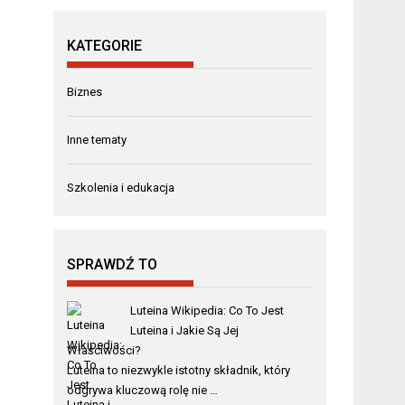
KATEGORIE
Biznes
Inne tematy
Szkolenia i edukacja
SPRAWDŹ TO
Luteina Wikipedia: Co To Jest
Luteina i Jakie Są Jej
Właściwości?
Luteina to niezwykle istotny składnik, który
odgrywa kluczową rolę nie …