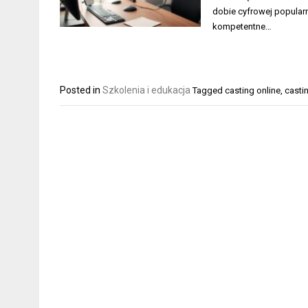
dobie cyfrowej popularn
kompetentne…
Posted in
Szkolenia i edukacja
Tagged
casting online
,
casti