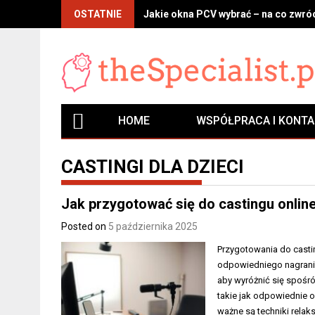
Skip
OSTATNIE
Jakie okna PCV wybrać – na co zwróc
to
content
HOME
WSPÓŁPRACA I KONT
CASTINGI DLA DZIECI
Jak przygotować się do castingu online:
Posted on
5 października 2025
Przygotowania do casting
odpowiedniego nagrani
aby wyróżnić się spośr
takie jak odpowiednie 
ważne są techniki rela