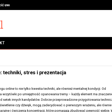
ić uwagę przy wyborze profilu, szyb i okuć
AKT
 techniki, stres i prezentacja
u online to nie tylko kwestia techniki, ale również mentalnej kondycji. Od
a wizytówki po umiejętność opanowania tremy – każdy element ma znaczeni
ód setek innych kandydatów. Dobrze przeprowadzone przygotowania technic
oświetlenie czy dźwięk, mogą zadecydować o pierwszym wrażeniu, ale równie
ksacyjne i ćwiczenia koncentracji, które pomagają zbudować pewność siebie.