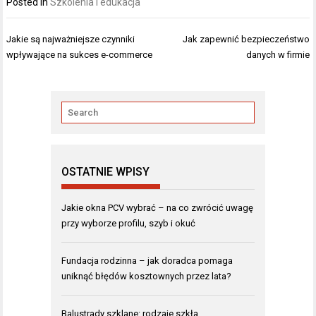
Posted in
Szkolenia i edukacja
Nawigacja
Jakie są najważniejsze czynniki
Jak zapewnić bezpieczeństwo
wpisu
wpływające na sukces e-commerce
danych w firmie
OSTATNIE WPISY
Jakie okna PCV wybrać – na co zwrócić uwagę
przy wyborze profilu, szyb i okuć
Fundacja rodzinna – jak doradca pomaga
uniknąć błędów kosztownych przez lata?
Balustrady szklane: rodzaje szkła,