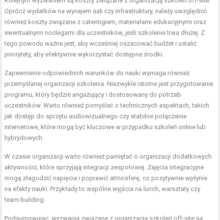
Kolejnym wyzwaniem są koszty związane z organizacją szkoleń off-site.
Oprócz wydatków na wynajem sali czy infrastruktury, należy uwzględnić
również koszty związane z cateringiem, materiałami edukacyjnymi oraz
ewentualnymi noclegami dla uczestników, jeśli szkolenie trwa dłużej. Z
tego powodu ważne jest, aby wcześniej oszacować budżet i ustalić
priorytety, aby efektywnie wykorzystać dostępne środki.
Zapewnienie odpowiednich warunków do nauki wymaga również
przemyślanej organizacji szkolenia. Niezwykle istotne jest przygotowanie
programu, który będzie angażujący i dostosowany do potrzeb
uczestników. Warto również pomyśleć o technicznych aspektach, takich
jak dostęp do sprzętu audiowizualnego czy stabilne połączenie
internetowe, które mogą być kluczowe w przypadku szkoleń online lub
hybrydowych.
W czasie organizacji warto również pamiętać o organizacji dodatkowych
aktywności, które sprzyjają integracji zespołowej. Zajęcia integracyjne
mogą złagodzić napięcia i poprawić atmosferę, co pozytywnie wpłynie
na efekty nauki. Przykłady to wspólne wyjścia na lunch, warsztaty czy
team-building.
Podsumowując, wyzwania związane z organizacją szkoleń off-site są