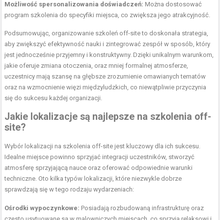
Możliwość spersonalizowania doświadczeń:
Można dostosować
program szkolenia do specyfiki miejsca, co zwiększa jego atrakcyjność.
Podsumowując, organizowanie szkoleń off-site to doskonała strategia,
aby zwiększyć efektywność nauki i zintegrować zespół w sposób, który
jest jednocześnie przyjemny i konstruktywny. Dzięki unikalnym warunkom,
jakie oferuje zmiana otoczenia, oraz mniej formalnej atmosferze,
uczestnicy mają szansę na głębsze zrozumienie omawianych tematów
oraz na wzmocnienie więzi międzyludzkich, co niewątpliwie przyczynia
się do sukcesu każdej organizacji.
Jakie lokalizacje są najlepsze na szkolenia off-
site?
Wybór lokalizacji na szkolenia off-site jest kluczowy dla ich sukcesu.
Idealne miejsce powinno sprzyjać integracji uczestników, stworzyć
atmosferę sprzyjającą nauce oraz oferować odpowiednie warunki
techniczne. Oto kilka typów lokalizacji, które niezwykle dobrze
sprawdzają się w tego rodzaju wydarzeniach:
Ośrodki wypoczynkowe:
Posiadają rozbudowaną infrastrukturę oraz
często usytuowane są w malowniczych miejscach, co sprzyja relaksowi i