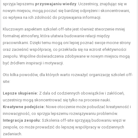
sprzyja lepszemu
przyswajaniu wiedzy
. Uczestnicy, znajdując się w
nowym miejscu, mogą poczuć się bardziej odprężeni i skoncentrowani,
co wpływa na ich zdolność do przyswajania informacji.
Kluczowym aspektem szkoleń off-site jest również stworzenie mniej
formalnej atmosfery, która ułatwia budowanie relacji między
pracownikami. Dzięki temu mogą oni lepiej poznać swoje mocne strony
oraz zacieśnić współpracę, co przekłada się na wzrost efektywności
zespołu. Wspólne doświadczenia zdobywane w nowym miejscu mogą
być źródłem inspiracji i motywacji.
Oto kilka powodów, dla których warto rozważyć organizację szkoleń off-
site:
Lepsze skupienie:
Z dala od codziennych obowiązków i zakłóceń,
uczestnicy mogą skoncentrować się tylko na procesie nauki.
Kreatywne podejście:
Nowe otoczenie może pobudzać kreatywność i
innowacyjność, co sprzyja lepszemu rozwiązywaniu problemów.
Integracja zespołu:
Szkolenia off-site sprzyjają budowaniu więzi w
zespole, co może prowadzić do lepszej współpracy w codziennych
zadaniach.